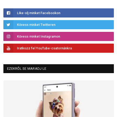
Like-olj minket Facebookon
Kövess minket Twitteren
Kövess minket Instagramon
Iratkozz fel YouTube-csatornánkra
EZEKRŐL SE MARADJ LE