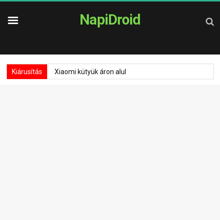
NapiDroid
Kiárusítás
Xiaomi kütyük áron alul