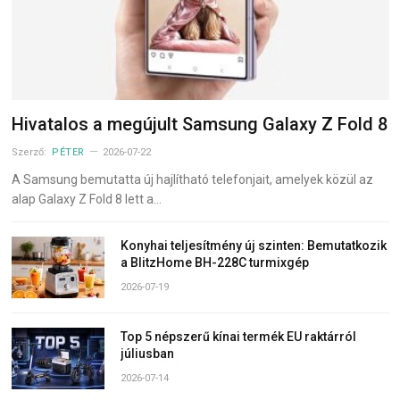
Hivatalos a megújult Samsung Galaxy Z Fold 8
Szerző:
PÉTER
2026-07-22
A Samsung bemutatta új hajlítható telefonjait, amelyek közül az
alap Galaxy Z Fold 8 lett a…
Konyhai teljesítmény új szinten: Bemutatkozik
a BlitzHome BH-228C turmixgép
2026-07-19
Top 5 népszerű kínai termék EU raktárról
júliusban
2026-07-14