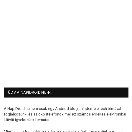
ÜDV A NAPIDROID.HU-N!
A NapiDroid.hu nem csak egy Andriod blog, mindenféle tech témával
foglalkozunk, és az okostelefonok mellett számos érdekes elektronikai
kütyüt igyekszünk bemutatni.
Minden nap friss cikkekkel, hírekkel jelentkezünk, igyekszünk azonnal