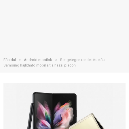
»
»
Főoldal
Android mobilok
Rengetegen rendelték elő a
Samsung hajlítható mobiljait a hazai piacon