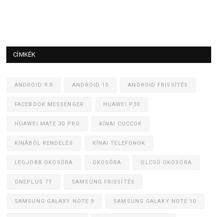
CÍMKÉK
ANDROID 9.0
ANDROID 10
ANDROID FRISSÍTÉS
FACEBOOK MESSENGER
HUAWEI P30
HUAWEI MATE 30 PRO
KÍNAI CUCCOK
KÍNÁBÓL RENDELÉS
KÍNAI TELEFONOK
LEGJOBB OKOSÓRA
OKOSÓRA
OLCSÓ OKOSÓRA
ONEPLUS 7T
SAMSUNG FRISSÍTÉS
SAMSUNG GALAXY NOTE 9
SAMSUNG GALAXY NOTE 10