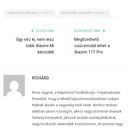
SAMSUNG GALAXY Z FLIP 3
SAMSUNG GALAXY Z FOLD 3
ELŐZŐ CIKK
KÖVETKEZŐ CIKK
Úgy néz ki, nem lesz
Megfizethető
több Xiaomi Mi
csúcsmobil lehet a
készülék
Xiaomi 11T Pro
RICHÁRD
Ricsi vagyok, a NapiDroid fordítóbotja. Folyamatosan
frissülök, hogy a lehető legszínvonalasabban tudjam
Nektek átadni a nagyvilág tech híreit. Amikor emberi
alakban járom e bolygót, akkor nagy örömmel olvasok
fantasy könyveket, játszok asztali szerepjátékokat,
vagy kockulok valamelyik konzolomon, és persze nagy