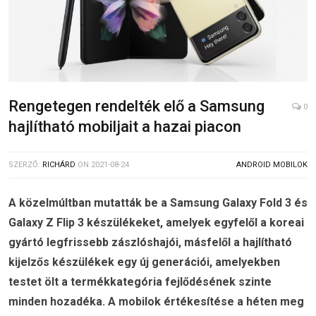
Rengetegen rendelték elő a Samsung
0
hajlítható mobiljait a hazai piacon
SZERZŐ:
RICHÁRD
ON
2021-08-24
ANDROID MOBILOK
A közelmúltban mutatták be a Samsung Galaxy Fold 3 és
Galaxy Z Flip 3 készülékeket, amelyek egyfelől a koreai
gyártó legfrissebb zászlóshajói, másfelől a hajlítható
kijelzős készülékek egy új generációi, amelyekben
testet ölt a termékkategória fejlődésének szinte
minden hozadéka. A mobilok értékesítése a héten meg