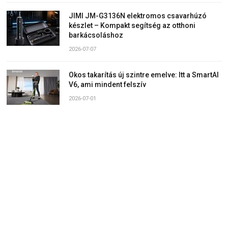
JIMI JM-G3136N elektromos csavarhúzó
készlet – Kompakt segítség az otthoni
barkácsoláshoz
2026-07-07
Okos takarítás új szintre emelve: Itt a SmartAI
V6, ami mindent felszív
2026-07-01