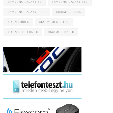
SAMSUNG GALAXY S9
SAMSUNG GALAXY S10
SAMSUNG GALAXY FOLD
XIAOMI CUCCOK
XIAOMI HÍREK
XIAOMI MI NOTE 10
XIAOMI TELEFONOK
XIAOMI TESZTEK