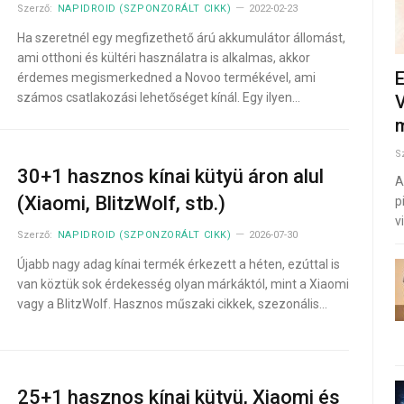
Szerző:
NAPIDROID (SZPONZORÁLT CIKK)
2022-02-23
Ha szeretnél egy megfizethető árú akkumulátor állomást,
ami otthoni és kültéri használatra is alkalmas, akkor
E
érdemes megismerkedned a Novoo termékével, ami
számos csatlakozási lehetőséget kínál. Egy ilyen…
V
m
S
30+1 hasznos kínai kütyü áron alul
A
(Xiaomi, BlitzWolf, stb.)
p
v
Szerző:
NAPIDROID (SZPONZORÁLT CIKK)
2026-07-30
Újabb nagy adag kínai termék érkezett a héten, ezúttal is
van köztük sok érdekesség olyan márkáktól, mint a Xiaomi
vagy a BlitzWolf. Hasznos műszaki cikkek, szezonális…
25+1 hasznos kínai kütyü, Xiaomi és