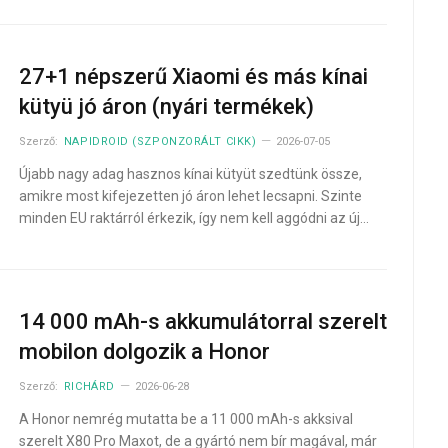
27+1 népszerű Xiaomi és más kínai
kütyü jó áron (nyári termékek)
Szerző:
NAPIDROID (SZPONZORÁLT CIKK)
2026-07-05
Újabb nagy adag hasznos kínai kütyüt szedtünk össze,
amikre most kifejezetten jó áron lehet lecsapni. Szinte
minden EU raktárról érkezik, így nem kell aggódni az új…
14 000 mAh-s akkumulátorral szerelt
mobilon dolgozik a Honor
Szerző:
RICHÁRD
2026-06-28
A Honor nemrég mutatta be a 11 000 mAh-s akksival
szerelt X80 Pro Maxot, de a gyártó nem bír magával, már