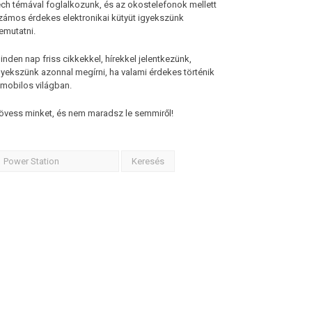
ech témával foglalkozunk, és az okostelefonok mellett
zámos érdekes elektronikai kütyüt igyekszünk
emutatni.
inden nap friss cikkekkel, hírekkel jelentkezünk,
gyekszünk azonnal megírni, ha valami érdekes történik
 mobilos világban.
övess minket, és nem maradsz le semmiről!