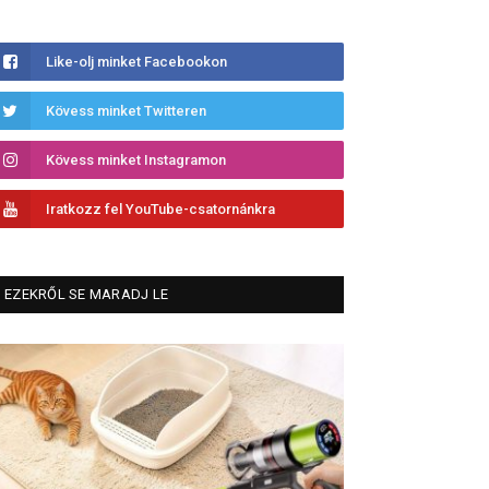
Like-olj minket Facebookon
Kövess minket Twitteren
Kövess minket Instagramon
Iratkozz fel YouTube-csatornánkra
EZEKRŐL SE MARADJ LE