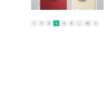
Previous
Next
1
2
3
4
5
…
42