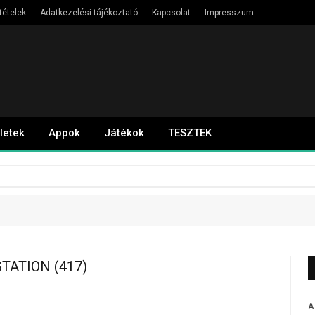
tételek
Adatkezelési tájékoztató
Kapcsolat
Impresszum
letek
Appok
Játékok
TESZTEK
TATION (417)
A