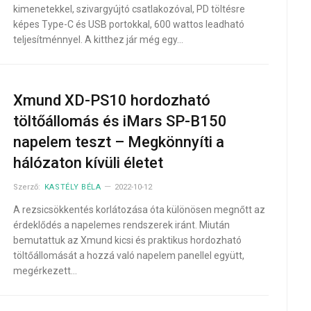
kimenetekkel, szivargyújtó csatlakozóval, PD töltésre
képes Type-C és USB portokkal, 600 wattos leadható
teljesítménnyel. A kitthez jár még egy…
Xmund XD-PS10 hordozható
töltőállomás és iMars SP-B150
napelem teszt – Megkönnyíti a
hálózaton kívüli életet
Szerző:
KASTÉLY BÉLA
2022-10-12
A rezsicsökkentés korlátozása óta különösen megnőtt az
érdeklődés a napelemes rendszerek iránt. Miután
bemutattuk az Xmund kicsi és praktikus hordozható
töltőállomását a hozzá való napelem panellel együtt,
megérkezett…