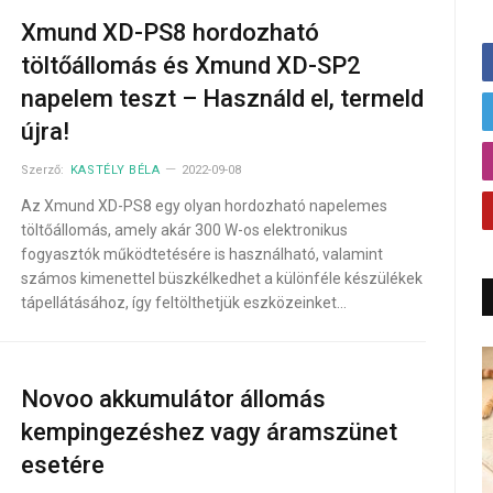
Xmund XD-PS8 hordozható
töltőállomás és Xmund XD-SP2
napelem teszt – Használd el, termeld
újra!
Szerző:
KASTÉLY BÉLA
2022-09-08
Az Xmund XD-PS8 egy olyan hordozható napelemes
töltőállomás, amely akár 300 W-os elektronikus
fogyasztók működtetésére is használható, valamint
számos kimenettel büszkélkedhet a különféle készülékek
tápellátásához, így feltölthetjük eszközeinket…
Novoo akkumulátor állomás
kempingezéshez vagy áramszünet
esetére