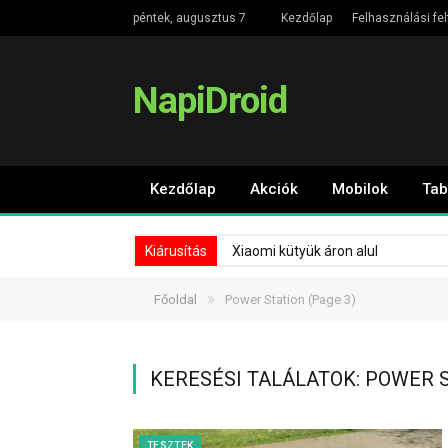
péntek, augusztus 7
Kezdőlap
Felhasználási fel
NapiDroid
Kezdőlap
Akciók
Mobilok
Tab
Kiárusítás
Xiaomi kütyük áron alul
»
Főoldal
Power Station
(Page 3)
KERESÉSI TALÁLATOK: POWER S
TESZTEK