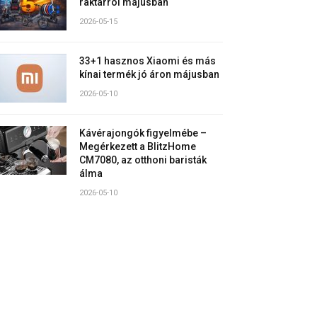
raktárról májusban
2026-05-15
33+1 hasznos Xiaomi és más
kínai termék jó áron májusban
2026-05-10
Kávérajongók figyelmébe –
Megérkezett a BlitzHome
CM7080, az otthoni baristák
álma
2026-05-10