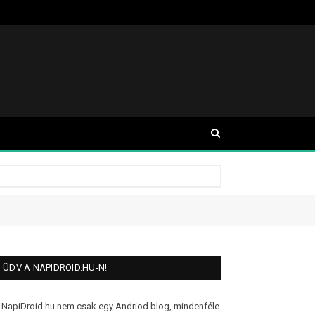
ÜDV A NAPIDROID.HU-N!
 NapiDroid.hu nem csak egy Andriod blog, mindenféle