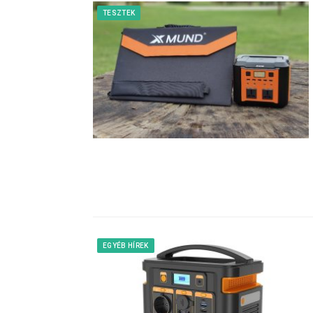
TESZTEK
EGYÉB HÍREK