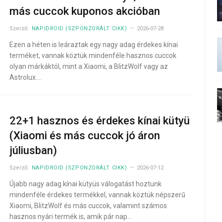
más cuccok kuponos akcióban
Szerző:
NAPIDROID (SZPONZORÁLT CIKK)
2026-07-28
Ezen a héten is leáraztak egy nagy adag érdekes kínai
terméket, vannak köztük mindenféle hasznos cuccok
olyan márkáktól, mint a Xiaomi, a BlitzWolf vagy az
Astrolux.…
22+1 hasznos és érdekes kínai kütyü
(Xiaomi és más cuccok jó áron
júliusban)
Szerző:
NAPIDROID (SZPONZORÁLT CIKK)
2026-07-12
Újabb nagy adag kínai kütyüs válogatást hoztunk
mindenféle érdekes termékkel, vannak köztük népszerű
Xiaomi, BlitzWolf és más cuccok, valamint számos
hasznos nyári termék is, amik pár nap…