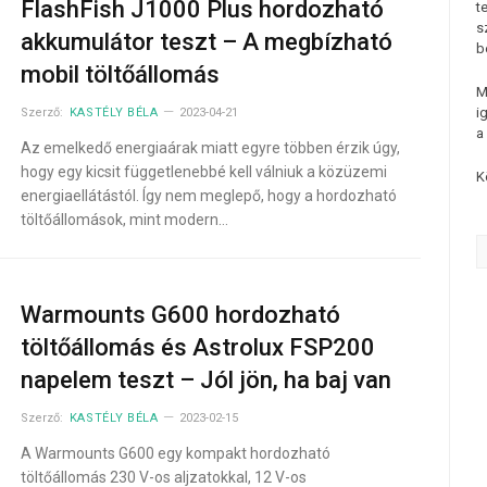
FlashFish J1000 Plus hordozható
t
s
akkumulátor teszt – A megbízható
b
mobil töltőállomás
M
i
Szerző:
KASTÉLY BÉLA
2023-04-21
a
Az emelkedő energiaárak miatt egyre többen érzik úgy,
hogy egy kicsit függetlenebbé kell válniuk a közüzemi
K
energiaellátástól. Így nem meglepő, hogy a hordozható
töltőállomások, mint modern…
Warmounts G600 hordozható
töltőállomás és Astrolux FSP200
napelem teszt – Jól jön, ha baj van
Szerző:
KASTÉLY BÉLA
2023-02-15
A Warmounts G600 egy kompakt hordozható
töltőállomás 230 V-os aljzatokkal, 12 V-os