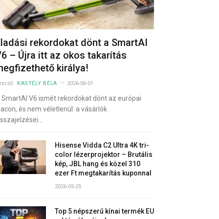
ladási rekordokat dönt a SmartAI
6 – Újra itt az okos takarítás
egfizethető királya!
zerző:
KASTÉLY BÉLA
2026-06-01
 SmartAI V6 ismét rekordokat dönt az európai
iacon, és nem véletlenül: a vásárlók
isszajelzései…
Hisense Vidda C2 Ultra 4K tri-
color lézerprojektor – Brutális
kép, JBL hang és közel 310
ezer Ft megtakarítás kuponnal
2026-05-25
Top 5 népszerű kínai termék EU