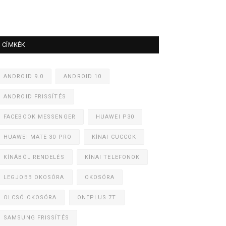
CÍMKÉK
ANDROID 9.0
ANDROID 10
ANDROID FRISSÍTÉS
FACEBOOK MESSENGER
HUAWEI P30
HUAWEI MATE 30 PRO
KÍNAI CUCCOK
KÍNÁBÓL RENDELÉS
KÍNAI TELEFONOK
LEGJOBB OKOSÓRA
OKOSÓRA
OLCSÓ OKOSÓRA
ONEPLUS 7T
SAMSUNG FRISSÍTÉS