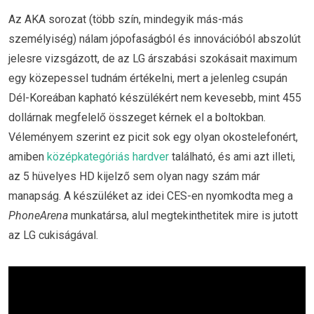
Az AKA sorozat (több szín, mindegyik más-más
személyiség) nálam jópofaságból és innovációból abszolút
jelesre vizsgázott, de az LG árszabási szokásait maximum
egy közepessel tudnám értékelni, mert a jelenleg csupán
Dél-Koreában kapható készülékért nem kevesebb, mint 455
dollárnak megfelelő összeget kérnek el a boltokban.
Véleményem szerint ez picit sok egy olyan okostelefonért,
amiben
középkategóriás hardver
található, és ami azt illeti,
az 5 hüvelyes HD kijelző sem olyan nagy szám már
manapság. A készüléket az idei CES-en nyomkodta meg a
PhoneArena
munkatársa, alul megtekinthetitek mire is jutott
az LG cukiságával.