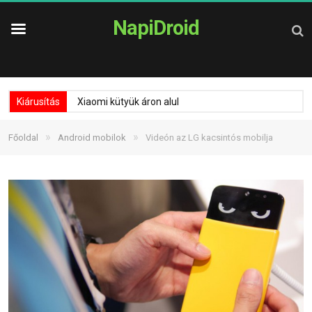
NapiDroid
Kiárusítás
Xiaomi kütyük áron alul
»
»
Főoldal
Android mobilok
Videón az LG kacsintós mobilja