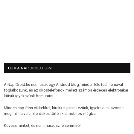
ÜDV A NAPIDROID.HU-N!
A NapiDroid.hu nem csak egy Andriod blog, mindenféle tech témával
foglalkozunk, és az okostelefonok mellett számos érdekes elektronikai
kütyüt igyekszünk bemutatni.
Minden nap friss cikkekkel, hírekkel jelentkezünk, igyekszünk azonnal
megírni, ha valami érdekes történik a mobilos világban.
Kövess minket, és nem maradsz le semmiről!