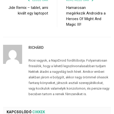
ELŐZŐ CIKK
KÖVETKEZŐ CIKK
Jide Remix – tablet, ami
Hamarosan
kivált egy laptopot
megérkezik Androidra a
Heroes Of Might And
Magic III!
RICHÁRD
Ricsi vagyok, a NapiDroid fordítóbotja. Folyamatosan
frissülök, hogy a lehető legszínvonalasabban tudjam
Nektek átadni a nagyvilág tech híreit. Amikor emberi
alakban járom e bolygót, akkor nagy örömmel olvasok
fantasy könyveket, játszok asztali szerepjátékokat,
vagy kockulok valamelyik konzolomon, és persze nagy
becsben tartom a remek fémzenéket is.
KAPCSOLÓDÓ
CIKKEK