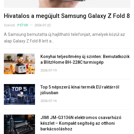
Hivatalos a megújult Samsung Galaxy Z Fold 8
Szerző:
PÉTER
2026-07-22
A Samsung bemutatta új hajlítható telefonjait, amelyek közül az
alap Galaxy Z Fold 8 lett a…
Konyhai teljesítmény új szinten: Bemutatkozik
a BlitzHome BH-228C turmixgép
2026-07-19
Top 5 népszerű kínai termék EU raktárról
júliusban
2026-07-14
JIMI JM-G3136N elektromos csavarhúzó
készlet – Kompakt segítség az otthoni
barkácsoláshoz