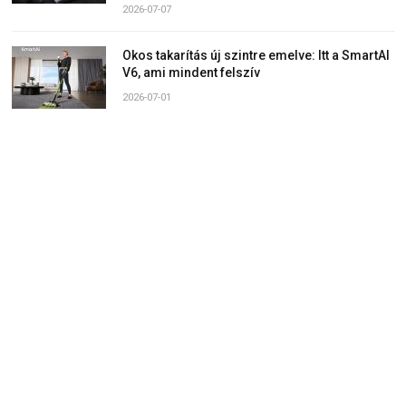
2026-07-07
Okos takarítás új szintre emelve: Itt a SmartAI
V6, ami mindent felszív
2026-07-01