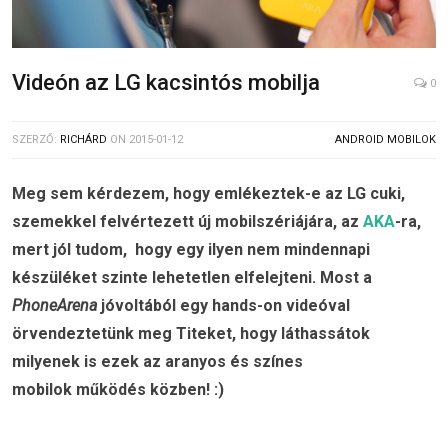
Videón az LG kacsintós mobilja
0
SZERZŐ:
RICHÁRD
ON
2015-01-12
ANDROID MOBILOK
Meg sem kérdezem, hogy emlékeztek-e az LG cuki,
szemekkel felvértezett új mobilszériájára, az
AKA
-ra,
mert jól tudom, hogy egy ilyen nem mindennapi
készüléket szinte lehetetlen elfelejteni. Most a
PhoneArena
jóvoltából egy hands-on videóval
örvendeztetünk meg Titeket, hogy láthassátok
milyenek is ezek az aranyos és színes
mobilok működés közben! :)