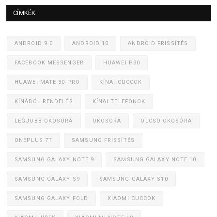
CÍMKÉK
ANDROID 9.0
ANDROID 10
ANDROID FRISSÍTÉS
FACEBOOK MESSENGER
HUAWEI P30
HUAWEI MATE 30 PRO
KÍNAI CUCCOK
KÍNÁBÓL RENDELÉS
KÍNAI TELEFONOK
LEGJOBB OKOSÓRA
OKOSÓRA
OLCSÓ OKOSÓRA
ONEPLUS 7T
SAMSUNG FRISSÍTÉS
SAMSUNG GALAXY NOTE 9
SAMSUNG GALAXY NOTE 10
SAMSUNG GALAXY S9
SAMSUNG GALAXY S10
SAMSUNG GALAXY FOLD
XIAOMI CUCCOK