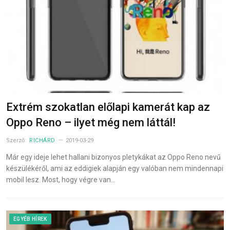
Extrém szokatlan előlapi kamerát kap az
Oppo Reno – ilyet még nem láttál!
Szerző:
RICHÁRD
2019-03-29
Már egy ideje lehet hallani bizonyos pletykákat az Oppo Reno nevű
készülékéről, ami az eddigiek alapján egy valóban nem mindennapi
mobil lesz. Most, hogy végre van…
EGYÉB HÍREK