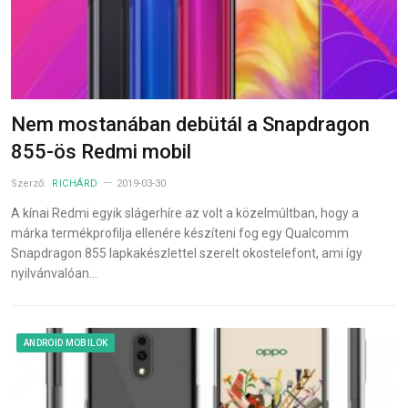
Nem mostanában debütál a Snapdragon
855-ös Redmi mobil
Szerző:
RICHÁRD
2019-03-30
A kínai Redmi egyik slágerhíre az volt a közelmúltban, hogy a
márka termékprofilja ellenére készíteni fog egy Qualcomm
Snapdragon 855 lapkakészlettel szerelt okostelefont, ami így
nyilvánvalóan…
ANDROID MOBILOK