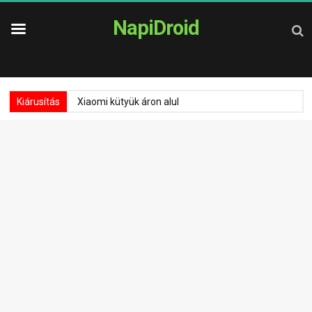
NapiDroid
Kiárusítás
Xiaomi kütyük áron alul