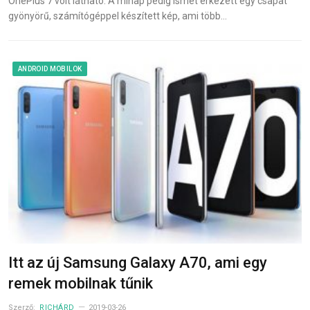
OnePlus 7 volt látható. A minap pedig ismét érkezett egy csapat
gyönyörű, számítógéppel készített kép, ami több…
ANDROID MOBILOK
Itt az új Samsung Galaxy A70, ami egy
remek mobilnak tűnik
Szerző:
RICHÁRD
2019-03-26