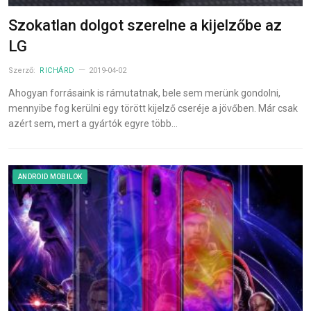
Szokatlan dolgot szerelne a kijelzőbe az
LG
Szerző:
RICHÁRD
2019-04-02
Ahogyan forrásaink is rámutatnak, bele sem merünk gondolni,
mennyibe fog kerülni egy törött kijelző cseréje a jövőben. Már csak
azért sem, mert a gyártók egyre több…
ANDROID MOBILOK