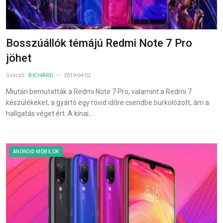
Bosszúállók témájú Redmi Note 7 Pro
jöhet
Szerző:
RICHÁRD
2019-04-02
Miután bemutatták a Redmi Note 7 Pro, valamint a Redmi 7
készülékeket, a gyártó egy rövid időre csendbe burkolózott, ám a
hallgatás véget ért. A kínai…
ANDROID MOBILOK