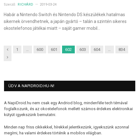
Szerző:
RICHÁRD
2019-03-24
Habár a Nintendo Switch és Nintendo DS készülékek hatalmas
sikernek örvendhetnek, a japán gyártó – talán a szintén sikeres
okostelefonos játékai miatt – saját gamer mobil…
Previous
1
…
600
601
602
603
604
…
834
Next
ÜDV A NAPIDROID.HU-N!
A NapiDroid.hu nem csak egy Andriod blog, mindenféle tech témával
foglalkozunk, és az okostelefonok mellett számos érdekes elektronikai
kütyüt igyekszünk bemutatni.
Minden nap friss cikkekkel, hírekkel jelentkezünk, igyekszünk azonnal
megírni, ha valami érdekes történik a mobilos világban.