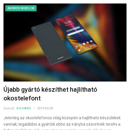
ANDROID MOBILOK
Újabb gyártó készíthet hajlítható
okostelefont
Szerző:
RICHÁRD
2019-03-28
Jelenleg az okostelefonos világ közepén a hajlítható készülékek
vannak, legalábbis a gyártók ebbe az irányba szeretnék terelni a