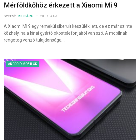
Mérföldkőhöz érkezett a Xiaomi Mi 9
Szerző:
RICHÁRD
2019-04-03
A Xiaomi Mi 9 egy remekül sikerült készülék lett, de ez már szinte
közhely, ha a kínai gyártó okostelefonjairól van szó. A mobilnak
rengeteg vonzó tulajdonsága,…
ANDROID MOBILOK