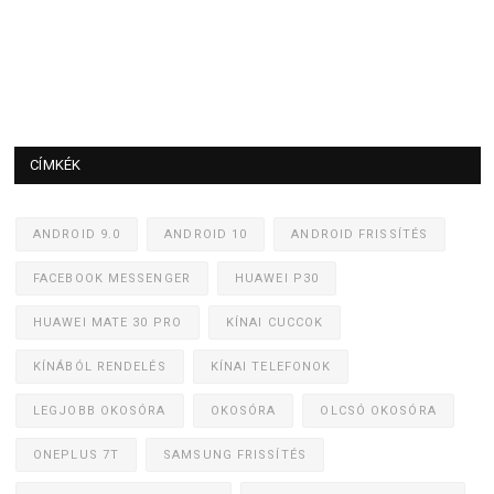
CÍMKÉK
ANDROID 9.0
ANDROID 10
ANDROID FRISSÍTÉS
FACEBOOK MESSENGER
HUAWEI P30
HUAWEI MATE 30 PRO
KÍNAI CUCCOK
KÍNÁBÓL RENDELÉS
KÍNAI TELEFONOK
LEGJOBB OKOSÓRA
OKOSÓRA
OLCSÓ OKOSÓRA
ONEPLUS 7T
SAMSUNG FRISSÍTÉS