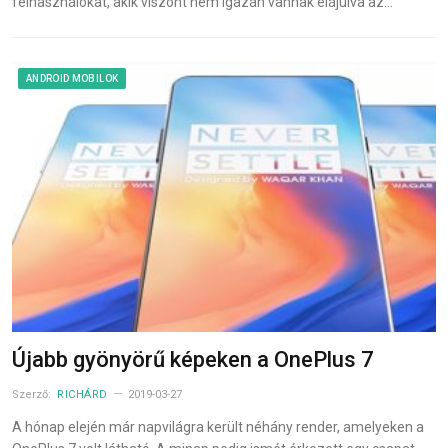
felhasználókat, akik viszont nem igazán vannak elájulva az…
ANDROID MOBILOK
Újabb gyönyörű képeken a OnePlus 7
Szerző:
RICHÁRD
2019-03-27
A hónap elején már napvilágra került néhány render, amelyeken a