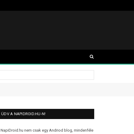
ÜDV A NAPIDROID.HU-N!
 NapiDroid.hu nem csak egy Andriod blog, mindenféle