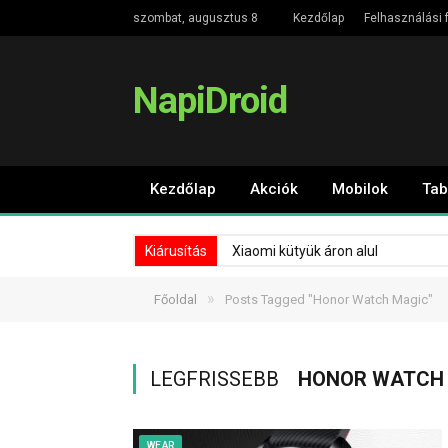
szombat, augusztus 8
Kezdőlap
Felhasználási f
NapiDroid
Kezdőlap
Akciók
Mobilok
Tab
Kiárusítás
Xiaomi kütyük áron alul
»
Főoldal
Posts Tagged "Honor Watch Magic"
LEGFRISSEBB
HONOR WATCH
WEAR