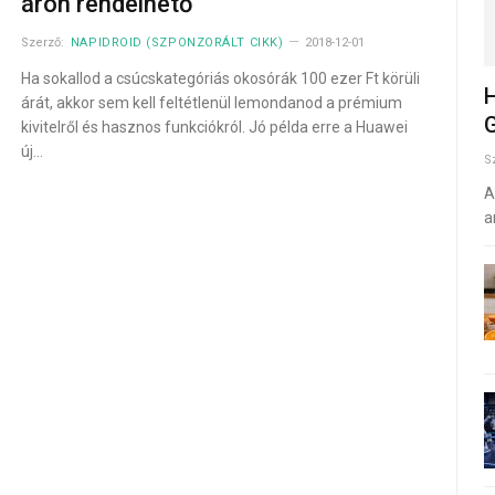
áron rendelhető
Szerző:
NAPIDROID (SZPONZORÁLT CIKK)
2018-12-01
Ha sokallod a csúcskategóriás okosórák 100 ezer Ft körüli
H
árát, akkor sem kell feltétlenül lemondanod a prémium
G
kivitelről és hasznos funkciókról. Jó példa erre a Huawei
új…
S
A
a