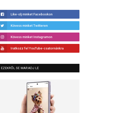
Like-olj minket Facebookon
Kövess minket Twitteren
Kövess minket Instagramon
Iratkozz fel YouTube-csatornánkra
EZEKRŐL SE MARADJ LE