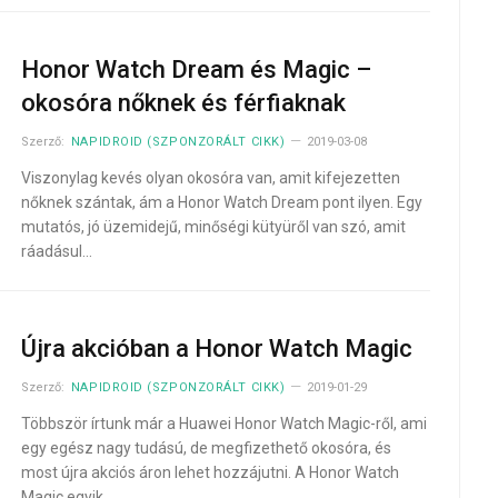
Honor Watch Dream és Magic –
okosóra nőknek és férfiaknak
Szerző:
NAPIDROID (SZPONZORÁLT CIKK)
2019-03-08
Viszonylag kevés olyan okosóra van, amit kifejezetten
nőknek szántak, ám a Honor Watch Dream pont ilyen. Egy
mutatós, jó üzemidejű, minőségi kütyüről van szó, amit
ráadásul…
Újra akcióban a Honor Watch Magic
Szerző:
NAPIDROID (SZPONZORÁLT CIKK)
2019-01-29
Többször írtunk már a Huawei Honor Watch Magic-ről, ami
egy egész nagy tudású, de megfizethető okosóra, és
most újra akciós áron lehet hozzájutni. A Honor Watch
Magic egyik…