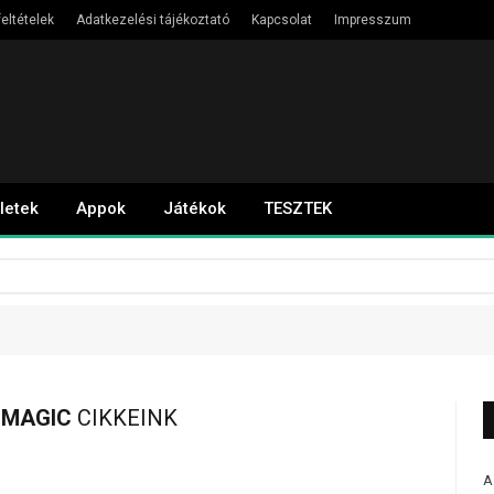
eltételek
Adatkezelési tájékoztató
Kapcsolat
Impresszum
letek
Appok
Játékok
TESZTEK
 MAGIC
CIKKEINK
A