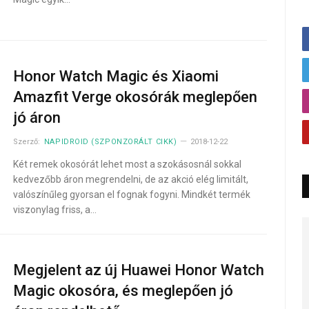
Honor Watch Magic és Xiaomi
Amazfit Verge okosórák meglepően
jó áron
Szerző:
NAPIDROID (SZPONZORÁLT CIKK)
2018-12-22
Két remek okosórát lehet most a szokásosnál sokkal
kedvezőbb áron megrendelni, de az akció elég limitált,
valószínűleg gyorsan el fognak fogyni. Mindkét termék
viszonylag friss, a…
Megjelent az új Huawei Honor Watch
Magic okosóra, és meglepően jó