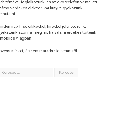
ech témával foglalkozunk, és az okostelefonok mellett
zámos érdekes elektronikai kütyüt igyekszünk
emutatni.
inden nap friss cikkekkel, hírekkel jelentkezünk,
gyekszünk azonnal megírni, ha valami érdekes történik
 mobilos világban.
övess minket, és nem maradsz le semmiről!