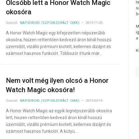
Olcsóbb lett a Honor Watch Magic
t
s
okosóra
b
Szerző:
NAPIDROID (SZPONZORÁLT CIKK)
2019-11-05
M
i
A Honor Watch Magic egy kifejezetten népszerűbb
a
okosóra, hiszen rettentően kedvező áron kínál hosszú
üzemidőt, vízálló prémium kivitelt, kellemes dizájnt és
K
számost hasznos funkciót. Többször írtunk már…
Nem volt még ilyen olcsó a Honor
Watch Magic okosóra!
Szerző:
NAPIDROID (SZPONZORÁLT CIKK)
2019-03-19
A Honor Watch Magic az egyik legnépszerűbb okosóra
lett, hiszen rettentően kedvező áron kínál hosszú
üzemidőt, vízálló prémium kivitelt, kellemes dizájnt és
számost hasznos funkciót. A kütyü…