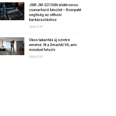
JIMI JM-G3136N elektromos
csavarhúzó készlet – Kompakt
segítség az otthoni
barkácsoláshoz
2026-07-07
Okos takarítás új szintre
emelve: Itt a SmartAI V6, ami
mindent felszív
2026-07-01