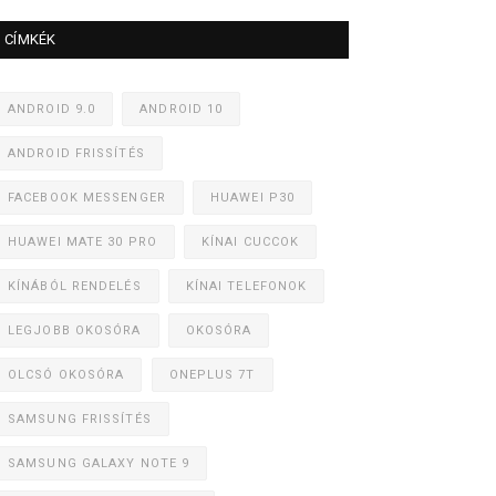
CÍMKÉK
ANDROID 9.0
ANDROID 10
ANDROID FRISSÍTÉS
FACEBOOK MESSENGER
HUAWEI P30
HUAWEI MATE 30 PRO
KÍNAI CUCCOK
KÍNÁBÓL RENDELÉS
KÍNAI TELEFONOK
LEGJOBB OKOSÓRA
OKOSÓRA
OLCSÓ OKOSÓRA
ONEPLUS 7T
SAMSUNG FRISSÍTÉS
SAMSUNG GALAXY NOTE 9