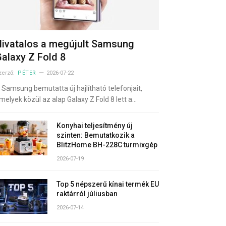
ivatalos a megújult Samsung
alaxy Z Fold 8
zerző:
PÉTER
2026-07-22
 Samsung bemutatta új hajlítható telefonjait,
melyek közül az alap Galaxy Z Fold 8 lett a…
Konyhai teljesítmény új
szinten: Bemutatkozik a
BlitzHome BH-228C turmixgép
2026-07-19
Top 5 népszerű kínai termék EU
raktárról júliusban
2026-07-14