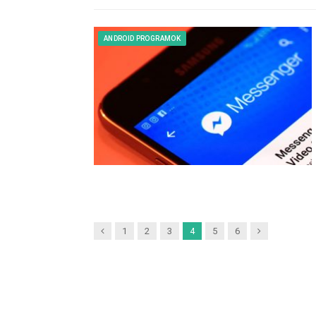
ANDROID PROGRAMOK
Previous
Next
1
2
3
4
5
6