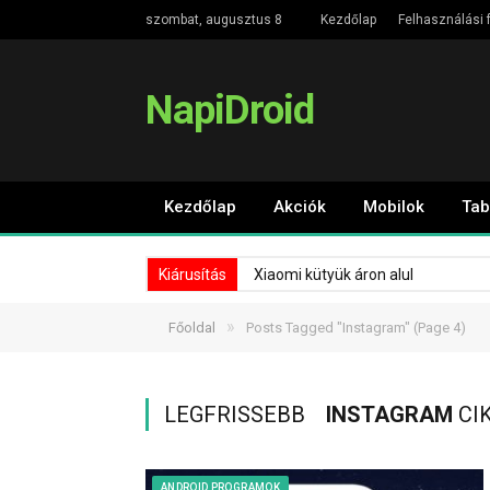
szombat, augusztus 8
Kezdőlap
Felhasználási f
NapiDroid
Kezdőlap
Akciók
Mobilok
Tab
Kiárusítás
Xiaomi kütyük áron alul
»
Főoldal
Posts Tagged "Instagram"
(Page 4)
LEGFRISSEBB
INSTAGRAM
CI
ANDROID PROGRAMOK