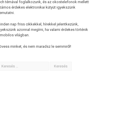
ech témával foglalkozunk, és az okostelefonok mellett
zámos érdekes elektronikai kütyüt igyekszünk
emutatni.
inden nap friss cikkekkel, hírekkel jelentkezünk,
gyekszünk azonnal megírni, ha valami érdekes történik
 mobilos világban.
övess minket, és nem maradsz le semmiről!