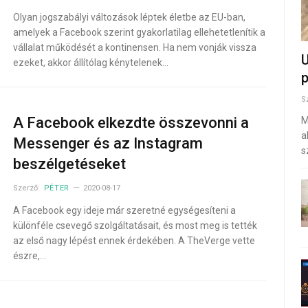
Olyan jogszabályi változások léptek életbe az EU-ban,
amelyek a Facebook szerint gyakorlatilag ellehetetlenítik a
vállalat működését a kontinensen. Ha nem vonják vissza
U
ezeket, akkor állítólag kénytelenek…
p
S
A Facebook elkezdte összevonni a
M
a
Messenger és az Instagram
s
beszélgetéseket
Szerző:
PÉTER
2020-08-17
A Facebook egy ideje már szeretné egységesíteni a
különféle csevegő szolgáltatásait, és most meg is tették
az első nagy lépést ennek érdekében. A TheVerge vette
észre,…