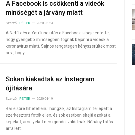
A Facebook is csökkenti a videók
minőségét a járvány miatt
Szerző:
PÉTER
2020-03-23
A Netflix és a YouTube után a Facebook is bejelentette,
hogy gyengébb minőségben fognak bejönni a videók a
koronavírus miatt. Sajnos rengetegen kényszerültek most
arra, hogy…
Sokan kiakadtak az Instagram
újítására
Szerző:
PÉTER
2020-01-19
Bár elsőre hihetetlenül hangzik, az Instagram fellépett a
szerkesztett fotók ellen, és sok esetben elrejti azokat a
képeket, amelyeket nem gondol valódinak. Néhány fotós
arra lett…