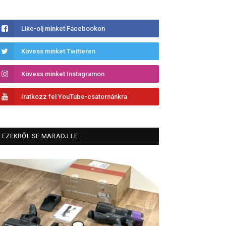
Like-olj minket Facebookon
Kövess minket Twitteren
Kövess minket Instagramon
Iratkozz fel YouTube-csatornánkra
EZEKRŐL SE MARADJ LE