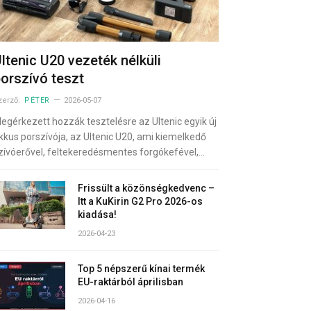
ltenic U20 vezeték nélküli
orszívó teszt
zerző:
PÉTER
2026-05-07
egérkezett hozzák tesztelésre az Ultenic egyik új
kkus porszívója, az Ultenic U20, ami kiemelkedő
zívóerővel, feltekeredésmentes forgókefével,…
Frissült a közönségkedvenc –
Itt a KuKirin G2 Pro 2026-os
kiadása!
2026-04-23
Top 5 népszerű kínai termék
EU-raktárból áprilisban
2026-04-16