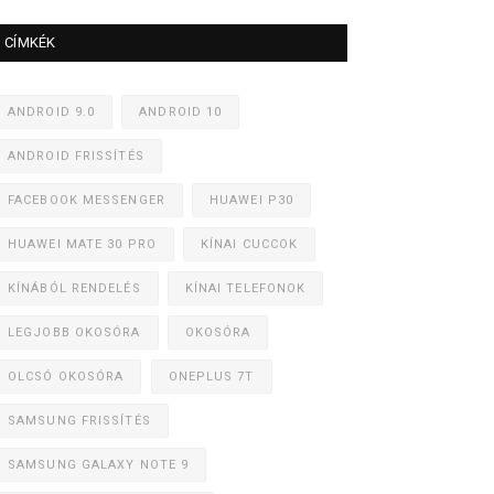
CÍMKÉK
ANDROID 9.0
ANDROID 10
ANDROID FRISSÍTÉS
FACEBOOK MESSENGER
HUAWEI P30
HUAWEI MATE 30 PRO
KÍNAI CUCCOK
KÍNÁBÓL RENDELÉS
KÍNAI TELEFONOK
LEGJOBB OKOSÓRA
OKOSÓRA
OLCSÓ OKOSÓRA
ONEPLUS 7T
SAMSUNG FRISSÍTÉS
SAMSUNG GALAXY NOTE 9