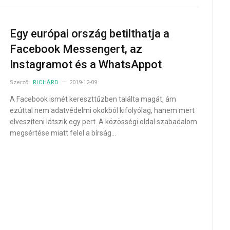
Egy európai ország betilthatja a
Facebook Messengert, az
Instagramot és a WhatsAppot
Szerző:
RICHÁRD
2019-12-09
A Facebook ismét kereszttűzben találta magát, ám
ezúttal nem adatvédelmi okokból kifolyólag, hanem mert
elveszíteni látszik egy pert. A közösségi oldal szabadalom
megsértése miatt felel a bírság…