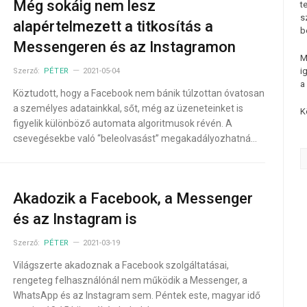
Még sokáig nem lesz
t
s
alapértelmezett a titkosítás a
b
Messengeren és az Instagramon
M
i
Szerző:
PÉTER
2021-05-04
a
Köztudott, hogy a Facebook nem bánik túlzottan óvatosan
a személyes adatainkkal, sőt, még az üzeneteinket is
K
figyelik különböző automata algoritmusok révén. A
csevegésekbe való “beleolvasást” megakadályozhatná…
Akadozik a Facebook, a Messenger
és az Instagram is
Szerző:
PÉTER
2021-03-19
Világszerte akadoznak a Facebook szolgáltatásai,
rengeteg felhasználónál nem működik a Messenger, a
WhatsApp és az Instagram sem. Péntek este, magyar idő