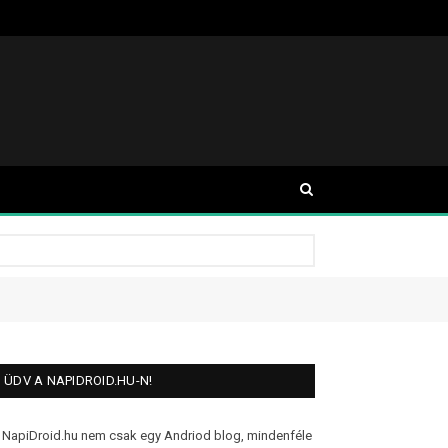
ÜDV A NAPIDROID.HU-N!
 NapiDroid.hu nem csak egy Andriod blog, mindenféle