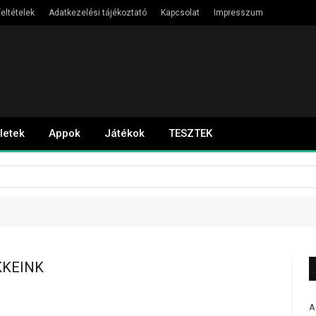
eltételek
Adatkezelési tájékoztató
Kapcsolat
Impresszum
letek
Appok
Játékok
TESZTEK
KKEINK
A