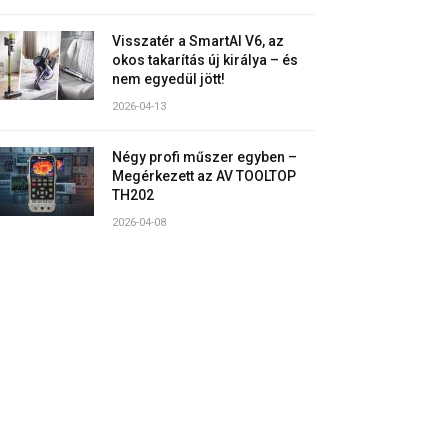
Visszatér a SmartAI V6, az
okos takarítás új királya – és
nem egyedül jött!
2026-04-13
Négy profi műszer egyben –
Megérkezett az AV TOOLTOP
TH202
2026-04-08