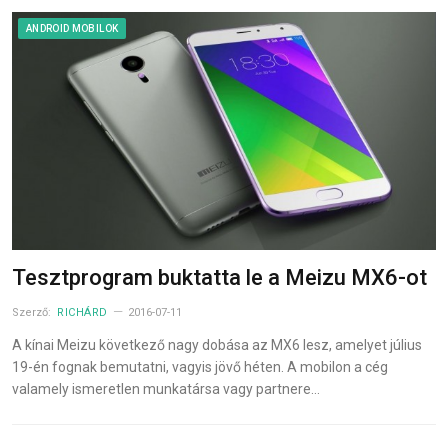
ANDROID MOBILOK
Tesztprogram buktatta le a Meizu MX6-ot
Szerző:
RICHÁRD
2016-07-11
A kínai Meizu következő nagy dobása az MX6 lesz, amelyet július
19-én fognak bemutatni, vagyis jövő héten. A mobilon a cég
valamely ismeretlen munkatársa vagy partnere…