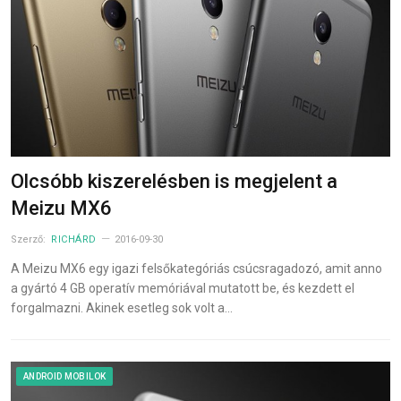
Olcsóbb kiszerelésben is megjelent a
Meizu MX6
Szerző:
RICHÁRD
2016-09-30
A Meizu MX6 egy igazi felsőkategóriás csúcsragadozó, amit anno
a gyártó 4 GB operatív memóriával mutatott be, és kezdett el
forgalmazni. Akinek esetleg sok volt a…
ANDROID MOBILOK