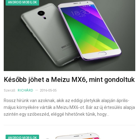
ANDROID MOBILOK
Később jöhet a Meizu MX6, mint gondoltuk
Szerző:
RICHÁRD
2016-05-05
Rossz hírünk van azoknak, akik az eddigi pletykák alapján április-
május környékére várták a Meizu MX6-ot. Bár az új értesülés alapja
szintén egy szóbeszéd, eléggé hihetőnek tűnik, hogy…
ANDROID MOBILOK