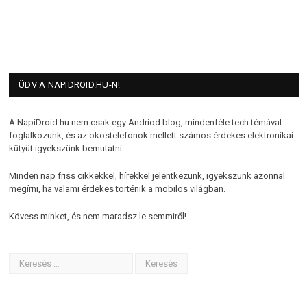
ÜDV A NAPIDROID.HU-N!
A NapiDroid.hu nem csak egy Andriod blog, mindenféle tech témával
foglalkozunk, és az okostelefonok mellett számos érdekes elektronikai
kütyüt igyekszünk bemutatni.
Minden nap friss cikkekkel, hírekkel jelentkezünk, igyekszünk azonnal
megírni, ha valami érdekes történik a mobilos világban.
Kövess minket, és nem maradsz le semmiről!