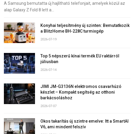
A Samsung bemutatta új hajlítható telefonjait, amelyek közül az
alap Galaxy Z Fold 8 lett a…
Konyhai teljesítmény új szinten: Bemutatkozik
a BlitzHome BH-228C turmixgép
2026-07-19
Top 5 népszerű kínai termék EU raktárról
júliusban
2026-07-14
JIMI JM-G3136N elektromos csavarhúzó
készlet – Kompakt segítség az otthoni
barkácsoláshoz
2026-07-07
Okos takarítás új szintre emelve: Itt a SmartAI
V6, ami mindent felszív