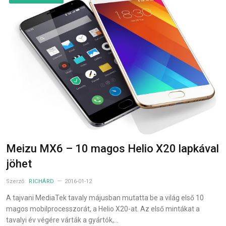
Meizu MX6 – 10 magos Helio X20 lapkával
jöhet
Szerző:
RICHÁRD
2016-01-12
A tajvani MediaTek tavaly májusban mutatta be a világ első 10
magos mobilprocesszorát, a Helio X20-at. Az első mintákat a
tavalyi év végére várták a gyártók,…