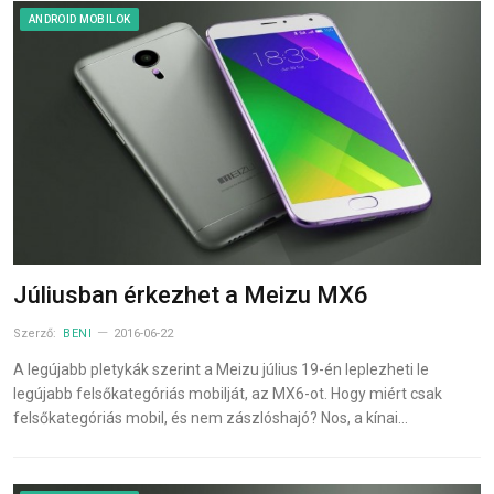
ANDROID MOBILOK
Júliusban érkezhet a Meizu MX6
Szerző:
BENI
2016-06-22
A legújabb pletykák szerint a Meizu július 19-én leplezheti le
legújabb felsőkategóriás mobilját, az MX6-ot. Hogy miért csak
felsőkategóriás mobil, és nem zászlóshajó? Nos, a kínai…