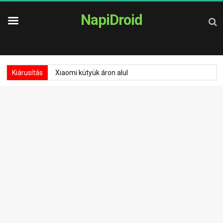
NapiDroid
Kiárusítás
Xiaomi kütyük áron alul