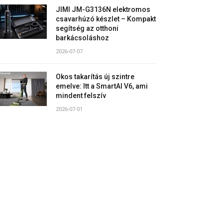
JIMI JM-G3136N elektromos
csavarhúzó készlet – Kompakt
segítség az otthoni
barkácsoláshoz
2026-07-07
Okos takarítás új szintre
emelve: Itt a SmartAI V6, ami
mindent felszív
2026-07-01