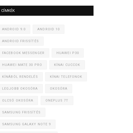
CÍMKÉK
ANDROID 9.0
ANDROID 10
ANDROID FRISSÍTÉS
FACEBOOK MESSENGER
HUAWEI P30
HUAWEI MATE 30 PRO
KÍNAI CUCCOK
KÍNÁBÓL RENDELÉS
KÍNAI TELEFONOK
LEGJOBB OKOSÓRA
OKOSÓRA
OLCSÓ OKOSÓRA
ONEPLUS 7T
SAMSUNG FRISSÍTÉS
SAMSUNG GALAXY NOTE 9