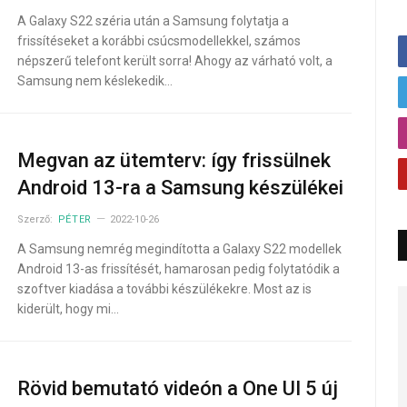
A Galaxy S22 széria után a Samsung folytatja a
frissítéseket a korábbi csúcsmodellekkel, számos
népszerű telefont került sorra! Ahogy az várható volt, a
Samsung nem késlekedik…
Megvan az ütemterv: így frissülnek
Android 13-ra a Samsung készülékei
Szerző:
PÉTER
2022-10-26
A Samsung nemrég megindította a Galaxy S22 modellek
Android 13-as frissítését, hamarosan pedig folytatódik a
szoftver kiadása a további készülékekre. Most az is
kiderült, hogy mi…
Rövid bemutató videón a One UI 5 új