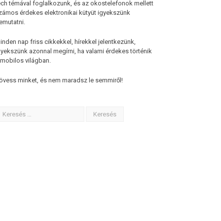
ech témával foglalkozunk, és az okostelefonok mellett
zámos érdekes elektronikai kütyüt igyekszünk
emutatni.
inden nap friss cikkekkel, hírekkel jelentkezünk,
gyekszünk azonnal megírni, ha valami érdekes történik
 mobilos világban.
övess minket, és nem maradsz le semmiről!