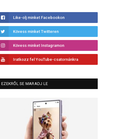
Like-olj minket Facebookon
Kövess minket Twitteren
Kövess minket Instagramon
Iratkozz fel YouTube-csatornánkra
EZEKRŐL SE MARADJ LE