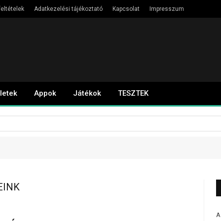
eltételek
Adatkezelési tájékoztató
Kapcsolat
Impresszum
letek
Appok
Játékok
TESZTEK
EINK
A