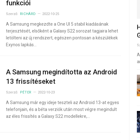
funkciói
Szerző:
RICHÁRD
2022-10-25
A Samsung megkezdte a One UI 5 stabil kiadásának
H
terjesztését, elsőként a Galaxy S22 sorozat tagjaira lehet
G
letölteni az új rendszert, egészen pontosan a készülékek
Exynos lapkás…
S
A
a
A Samsung megindította az Android
13 frissítéseket
Szerző:
PÉTER
2022-10-23
A Samsung már egy ideje teszteli az Android 13-at egyes
telefonjain, és a béta verziók után most végre megindult
az éles frissítés a Galaxy S22 modellekre,…