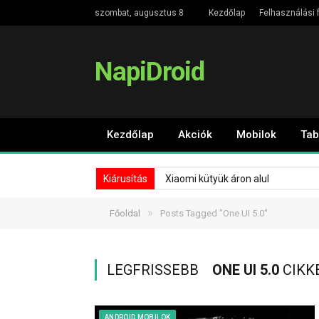
szombat, augusztus 8
Kezdőlap
Felhasználási f
NapiDroid
Kezdőlap
Akciók
Mobilok
Tab
Kiárusítás
Xiaomi kütyük áron alul
»
Főoldal
Posts Tagged "One UI 5.0"
LEGFRISSEBB
ONE UI 5.0
CIKK
ANDROID MOBILOK