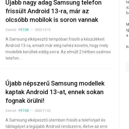
Újabb nagy adag Samsung telefon
t
s
frissült Android 13-ra, már az
b
olcsóbb mobilok is soron vannak
M
i
Szerző:
PÉTER
2022-12-15
a
A Samsung elképesztő tempóban frissíti a készülékeit
Android 13-ra, emiatt már elég nehéz követni, hogy mely
K
modellek kerültek eddig sorra. Az elmúlt 2 hétben számos
telefon…
Újabb népszerű Samsung modellek
kaptak Android 13-at, ennek sokan
fognak örülni!
Szerző:
PÉTER
2022-11-22
A Samsung elképesztő ütemben frissíti a telefonjait és
táblagépet a legújabb Android rendszerre, illetve az erre