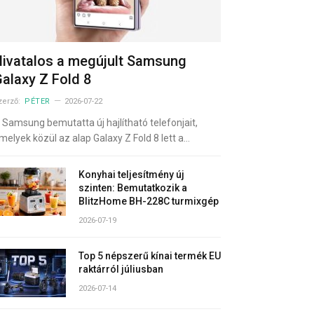
ivatalos a megújult Samsung
alaxy Z Fold 8
zerző:
PÉTER
2026-07-22
 Samsung bemutatta új hajlítható telefonjait,
melyek közül az alap Galaxy Z Fold 8 lett a…
Konyhai teljesítmény új
szinten: Bemutatkozik a
BlitzHome BH-228C turmixgép
2026-07-19
Top 5 népszerű kínai termék EU
raktárról júliusban
2026-07-14