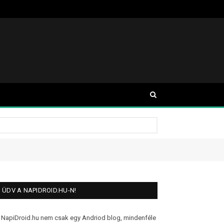
ÜDV A NAPIDROID.HU-N!
 NapiDroid.hu nem csak egy Andriod blog, mindenféle