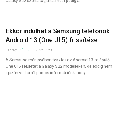
Galaxy S22 széria tagjaira, most pedig a…
Ekkor indulhat a Samsung telefonok
Android 13 (One UI 5) frissítése
Szerző:
PÉTER
2022-08-29
A Samsung már javában teszteli az Android 13-ra épülő
One UI 5 felületét a Galaxy S22 modelleken, de eddig nem
igazán volt arról pontos információnk, hogy…