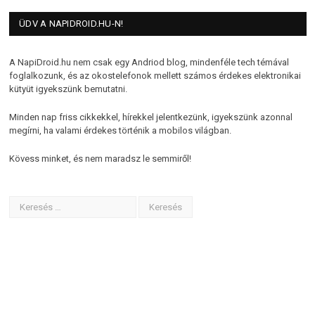
ÜDV A NAPIDROID.HU-N!
A NapiDroid.hu nem csak egy Andriod blog, mindenféle tech témával
foglalkozunk, és az okostelefonok mellett számos érdekes elektronikai
kütyüt igyekszünk bemutatni.
Minden nap friss cikkekkel, hírekkel jelentkezünk, igyekszünk azonnal
megírni, ha valami érdekes történik a mobilos világban.
Kövess minket, és nem maradsz le semmiről!