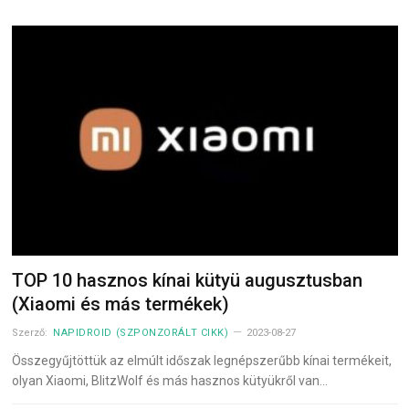
TOP 10 hasznos kínai kütyü augusztusban
(Xiaomi és más termékek)
Szerző:
NAPIDROID (SZPONZORÁLT CIKK)
2023-08-27
Összegyűjtöttük az elmúlt időszak legnépszerűbb kínai termékeit,
olyan Xiaomi, BlitzWolf és más hasznos kütyükről van…