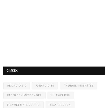
CÍMKÉK
ANDROID 9.0
ANDROID 10
ANDROID FRISSÍTÉS
FACEBOOK MESSENGER
HUAWEI P30
HUAWEI MATE 30 PRO
KÍNAI CUCCOK