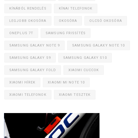
KÍNÁBÓL RENDELÉS
KÍNAI TELEFONOK
LEGJOBB OKOSÓRA
OKOSÓRA
OLCSÓ OKOSÓRA
ONEPLUS 7T
SAMSUNG FRISSÍTÉS
SAMSUNG GALAXY NOTE 9
SAMSUNG GALAXY NOTE 10
SAMSUNG GALAXY S9
SAMSUNG GALAXY S10
SAMSUNG GALAXY FOLD
XIAOMI CUCCOK
XIAOMI HÍREK
XIAOMI MI NOTE 10
XIAOMI TELEFONOK
XIAOMI TESZTEK