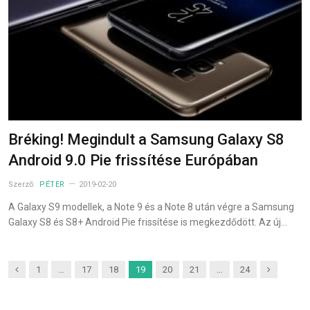
Bréking! Megindult a Samsung Galaxy S8
Android 9.0 Pie frissítése Európában
Szerző:
PÉTER
2019-02-20
A Galaxy S9 modellek, a Note 9 és a Note 8 után végre a Samsung
Galaxy S8 és S8+ Android Pie frissítése is megkezdődött. Az új…
Previous
Next
1
…
17
18
19
20
21
…
24