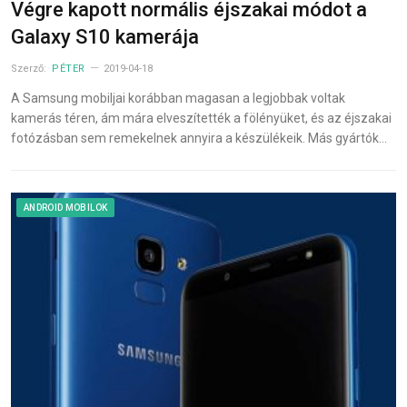
Végre kapott normális éjszakai módot a
Galaxy S10 kamerája
Szerző:
PÉTER
2019-04-18
A Samsung mobiljai korábban magasan a legjobbak voltak
kamerás téren, ám mára elveszítették a fölényüket, és az éjszakai
fotózásban sem remekelnek annyira a készülékeik. Más gyártók…
ANDROID MOBILOK