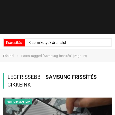
Kiárusítás
Xiaomi kütyük áron alul
»
Főoldal
Posts Tagged "Samsung frissítés"
(Page 19)
LEGFRISSEBB
SAMSUNG FRISSÍTÉS
CIKKEINK
ANDROID MOBILOK