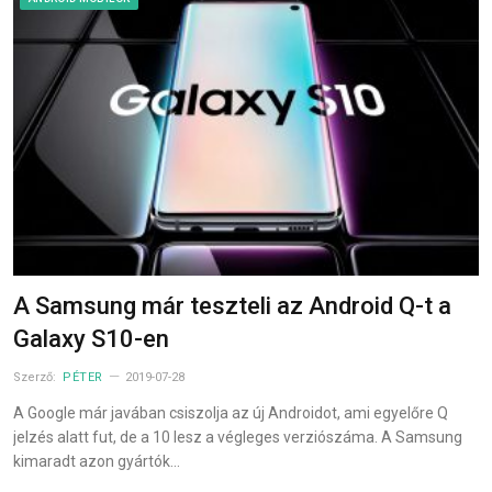
A Samsung már teszteli az Android Q-t a
Galaxy S10-en
Szerző:
PÉTER
2019-07-28
A Google már javában csiszolja az új Androidot, ami egyelőre Q
jelzés alatt fut, de a 10 lesz a végleges verziószáma. A Samsung
kimaradt azon gyártók…