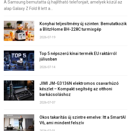
A Samsung bemutatta új hajlítható telefonjait, amelyek közül az
alap Galaxy Z Fold 8 lett a…
Konyhai teljesítmény új szinten: Bemutatkozik
a BlitzHome BH-228C turmixgép
2026-07-19
Top 5 népszerű kínai termék EU raktárról
júliusban
2026-07-14
JIMI JM-G3136N elektromos csavarhúzó
készlet – Kompakt segítség az otthoni
barkácsoláshoz
2026-07-07
Okos takarítás új szintre emelve: Itt a SmartAI
V6, ami mindent felszív
2026-07-01