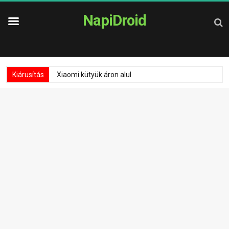
NapiDroid
Kiárusítás
Xiaomi kütyük áron alul