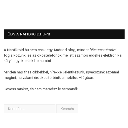
ÜDV A NAPIDROID.HU-N!
A NapiDroid.hu nem csak egy Andriod blog, mindenféle tech témával
foglalkozunk, és az okostelefonok mellett számos érdekes elektronikai
kütyüt igyekszünk bemutatni.
Minden nap friss cikkekkel, hírekkel jelentkezünk, igyekszünk azonnal
megírni, ha valami érdekes történik a mobilos világban.
Kövess minket, és nem maradsz le semmiről!