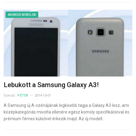
ANDROID MOBILOK
Lebukott a Samsung Galaxy A3!
Szerző:
PÉTER
2014-10-01
A Samsung új A-szériájának legkisebb tagja a Galaxy A3 lesz, ami
középkategóriás mivolta ellenére egész komoly specifikációval és
prémium fémes külsővel érkezik majd. Az új modell…