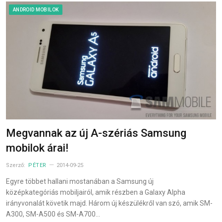
ANDROID MOBILOK
Megvannak az új A-szériás Samsung
mobilok árai!
Szerző:
PÉTER
2014-09-25
Egyre többet hallani mostanában a Samsung új
középkategóriás mobiljairól, amik részben a Galaxy Alpha
irányvonalát követik majd. Három új készülékről van szó, amik SM-
A300, SM-A500 és SM-A700…