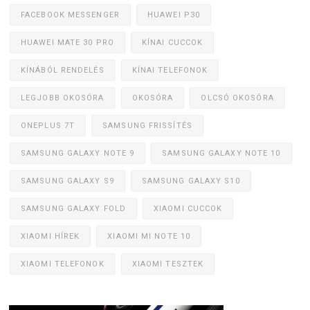
FACEBOOK MESSENGER
HUAWEI P30
HUAWEI MATE 30 PRO
KÍNAI CUCCOK
KÍNÁBÓL RENDELÉS
KÍNAI TELEFONOK
LEGJOBB OKOSÓRA
OKOSÓRA
OLCSÓ OKOSÓRA
ONEPLUS 7T
SAMSUNG FRISSÍTÉS
SAMSUNG GALAXY NOTE 9
SAMSUNG GALAXY NOTE 10
SAMSUNG GALAXY S9
SAMSUNG GALAXY S10
SAMSUNG GALAXY FOLD
XIAOMI CUCCOK
XIAOMI HÍREK
XIAOMI MI NOTE 10
XIAOMI TELEFONOK
XIAOMI TESZTEK