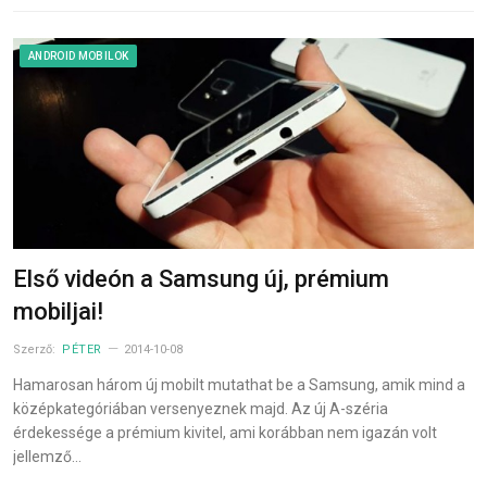
ANDROID MOBILOK
Első videón a Samsung új, prémium
mobiljai!
Szerző:
PÉTER
2014-10-08
Hamarosan három új mobilt mutathat be a Samsung, amik mind a
középkategóriában versenyeznek majd. Az új A-széria
érdekessége a prémium kivitel, ami korábban nem igazán volt
jellemző…