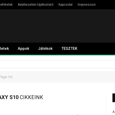
eltételek
Adatkezelési tájékoztató
Kapcsolat
Impresszum
letek
Appok
Játékok
TESZTEK
Page 13)
XY S10
CIKKEINK
A