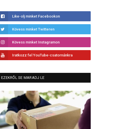
Like-olj minket Facebookon
Kövess minket Twitteren
Kövess minket Instagramon
Iratkozz fel YouTube-csatornánkra
EZEKRŐL SE MARADJ LE