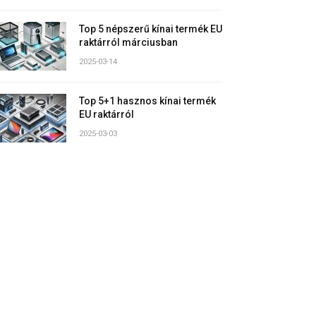
Top 5 népszerű kínai termék EU
raktárról márciusban
2025-03-14
Top 5+1 hasznos kínai termék
EU raktárról
2025-03-03