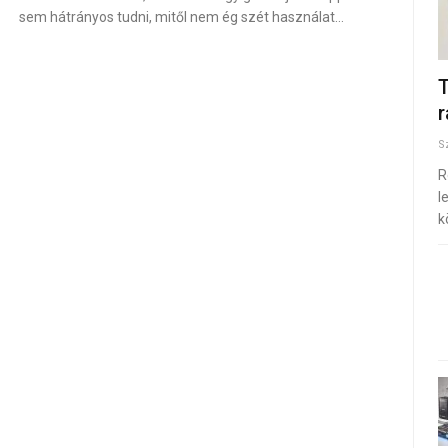
sem hátrányos tudni, mitől nem ég szét használat…
T
r
S
R
l
k