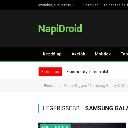
szombat, augusztus 8
Kezdőlap
Felhasználási f
NapiDroid
Kezdőlap
Akciók
Mobilok
Tab
Kiárusítás
Xiaomi kütyük áron alul
»
Főoldal
Posts Tagged "Samsung Galaxy S10"
(
LEGFRISSEBB
SAMSUNG GALA
ANDROID MOBILOK