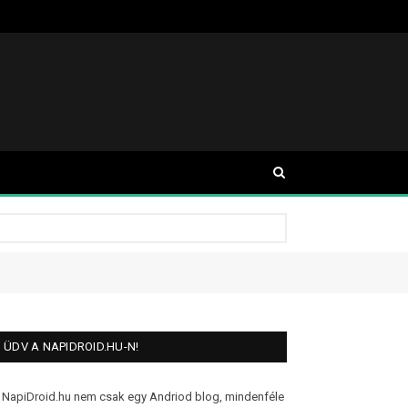
ÜDV A NAPIDROID.HU-N!
 NapiDroid.hu nem csak egy Andriod blog, mindenféle