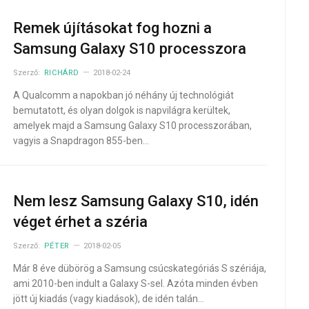
Remek újításokat fog hozni a
Samsung Galaxy S10 processzora
Szerző:
RICHÁRD
2018-02-24
A Qualcomm a napokban jó néhány új technológiát
bemutatott, és olyan dolgok is napvilágra kerültek,
amelyek majd a Samsung Galaxy S10 processzorában,
vagyis a Snapdragon 855-ben…
Nem lesz Samsung Galaxy S10, idén
véget érhet a széria
Szerző:
PÉTER
2018-02-05
Már 8 éve dübörög a Samsung csúcskategóriás S szériája,
ami 2010-ben indult a Galaxy S-sel. Azóta minden évben
jött új kiadás (vagy kiadások), de idén talán…