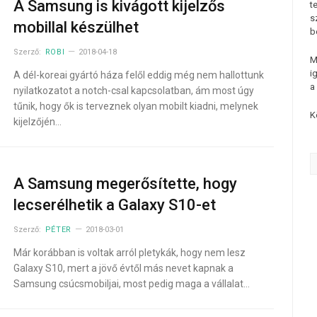
A Samsung is kivágott kijelzős
t
s
mobillal készülhet
b
Szerző:
ROBI
2018-04-18
M
i
A dél-koreai gyártó háza felől eddig még nem hallottunk
a
nyilatkozatot a notch-csal kapcsolatban, ám most úgy
tűnik, hogy ők is terveznek olyan mobilt kiadni, melynek
K
kijelzőjén…
A Samsung megerősítette, hogy
lecserélhetik a Galaxy S10-et
Szerző:
PÉTER
2018-03-01
Már korábban is voltak arról pletykák, hogy nem lesz
Galaxy S10, mert a jövő évtől más nevet kapnak a
Samsung csúcsmobiljai, most pedig maga a vállalat…