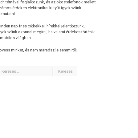
ech témával foglalkozunk, és az okostelefonok mellett
zámos érdekes elektronikai kütyüt igyekszünk
emutatni.
inden nap friss cikkekkel, hírekkel jelentkezünk,
gyekszünk azonnal megírni, ha valami érdekes történik
 mobilos világban.
övess minket, és nem maradsz le semmiről!