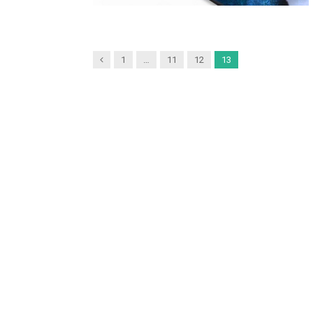
Previous
1
…
11
12
13