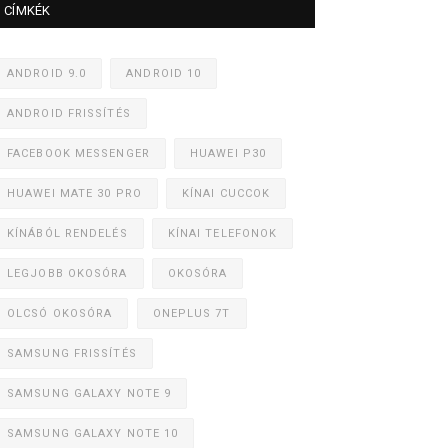
CÍMKÉK
ANDROID 9.0
ANDROID 10
ANDROID FRISSÍTÉS
FACEBOOK MESSENGER
HUAWEI P30
HUAWEI MATE 30 PRO
KÍNAI CUCCOK
KÍNÁBÓL RENDELÉS
KÍNAI TELEFONOK
LEGJOBB OKOSÓRA
OKOSÓRA
OLCSÓ OKOSÓRA
ONEPLUS 7T
SAMSUNG FRISSÍTÉS
SAMSUNG GALAXY NOTE 9
SAMSUNG GALAXY NOTE 10