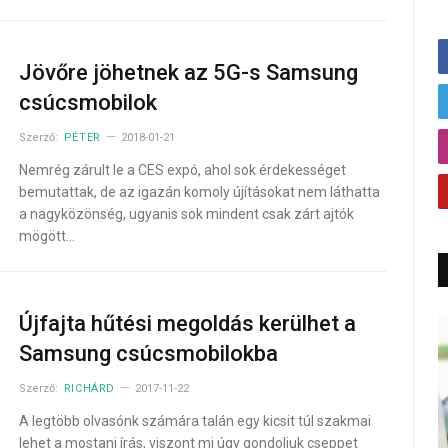
Jövőre jöhetnek az 5G-s Samsung
csúcsmobilok
Szerző:
PÉTER
2018-01-21
Nemrég zárult le a CES expó, ahol sok érdekességet
bemutattak, de az igazán komoly újításokat nem láthatta
a nagyközönség, ugyanis sok mindent csak zárt ajtók
mögött…
Újfajta hűtési megoldás kerülhet a
Samsung csúcsmobilokba
Szerző:
RICHÁRD
2017-11-22
A legtöbb olvasónk számára talán egy kicsit túl szakmai
lehet a mostani írás, viszont mi úgy gondoljuk cseppet