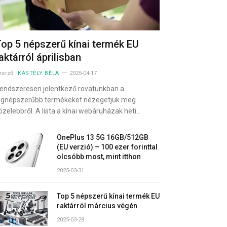
op 5 népszerű kínai termék EU
aktárról áprilisban
zerző:
KASTÉLY BÉLA
2025-04-17
endszeresen jelentkező rovatunkban a
egnépszerűbb termékeket nézegetjük meg
özelebbről. A lista a kínai webáruházak heti…
OnePlus 13 5G 16GB/512GB
(EU verzió) – 100 ezer forinttal
olcsóbb most, mint itthon
2025-03-31
Top 5 népszerű kínai termék EU
raktárról március végén
2025-03-28