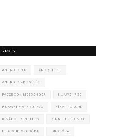
CÍMKÉK
ANDROID 9.0
ANDROID 10
ANDROID FRISSÍTÉS
FACEBOOK MESSENGER
HUAWEI P30
HUAWEI MATE 30 PRO
KÍNAI CUCCOK
KÍNÁBÓL RENDELÉS
KÍNAI TELEFONOK
LEGJOBB OKOSÓRA
OKOSÓRA