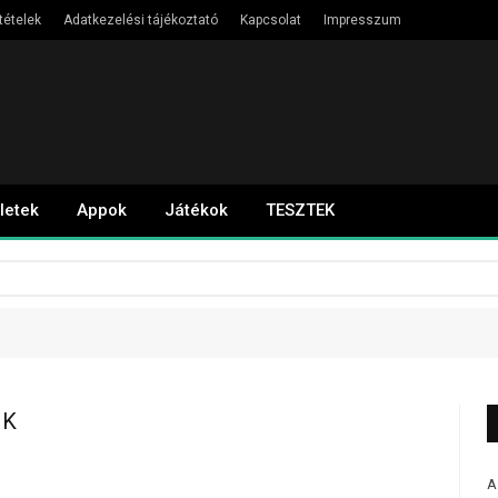
tételek
Adatkezelési tájékoztató
Kapcsolat
Impresszum
letek
Appok
Játékok
TESZTEK
NK
A