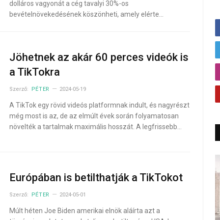
dolláros vagyonát a cég tavalyi 30%-os
bevételnövekedésének köszönheti, amely elérte…
Jöhetnek az akár 60 perces videók is
a TikTokra
Szerző:
PÉTER
2024-05-19
A TikTok egy rövid videós platformnak indult, és nagyrészt
még most is az, de az elmúlt évek során folyamatosan
növelték a tartalmak maximális hosszát. A legfrissebb…
Európában is betilthatják a TikTokot
Szerző:
PÉTER
2024-05-01
Múlt héten Joe Biden amerikai elnök aláírta azt a