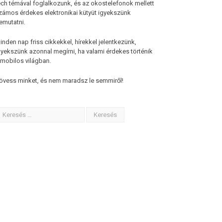
ech témával foglalkozunk, és az okostelefonok mellett
zámos érdekes elektronikai kütyüt igyekszünk
emutatni.
inden nap friss cikkekkel, hírekkel jelentkezünk,
gyekszünk azonnal megírni, ha valami érdekes történik
 mobilos világban.
övess minket, és nem maradsz le semmiről!