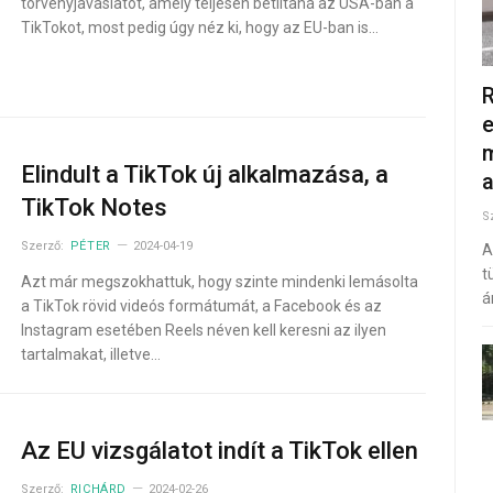
törvényjavaslatot, amely teljesen betiltaná az USA-ban a
TikTokot, most pedig úgy néz ki, hogy az EU-ban is…
R
e
m
Elindult a TikTok új alkalmazása, a
TikTok Notes
S
Szerző:
PÉTER
2024-04-19
A
t
Azt már megszokhattuk, hogy szinte mindenki lemásolta
á
a TikTok rövid videós formátumát, a Facebook és az
Instagram esetében Reels néven kell keresni az ilyen
tartalmakat, illetve…
Az EU vizsgálatot indít a TikTok ellen
Szerző:
RICHÁRD
2024-02-26