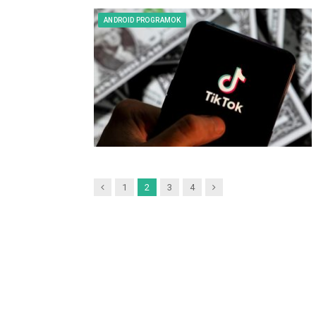
ANDROID PROGRAMOK
Previous
Next
1
2
3
4