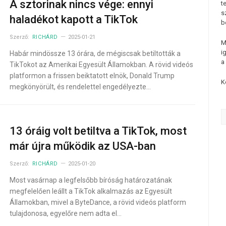
A sztorinak nincs vége: ennyi
t
s
haladékot kapott a TikTok
b
Szerző:
RICHÁRD
2025-01-21
M
i
Habár mindössze 13 órára, de mégiscsak betiltották a
a
TikTokot az Amerikai Egyesült Államokban. A rövid videós
platformon a frissen beiktatott elnök, Donald Trump
K
megkönyörült, és rendelettel engedélyezte…
13 óráig volt betiltva a TikTok, most
már újra működik az USA-ban
Szerző:
RICHÁRD
2025-01-20
Most vasárnap a legfelsőbb bíróság határozatának
megfelelően leállt a TikTok alkalmazás az Egyesült
Államokban, mivel a ByteDance, a rövid videós platform
tulajdonosa, egyelőre nem adta el…