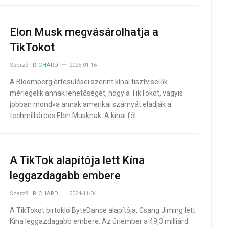
Elon Musk megvásárolhatja a
TikTokot
Szerző:
RICHÁRD
2025-01-16
A Bloomberg értesülései szerint kínai tisztviselők
mérlegelik annak lehetőségét, hogy a TikTokot, vagyis
jobban mondva annak amerikai szárnyát eladják a
techmilliárdos Elon Musknak. A kínai fél…
A TikTok alapítója lett Kína
leggazdagabb embere
Szerző:
RICHÁRD
2024-11-04
A TikTokot birtokló ByteDance alapítója, Csang Jiming lett
Kína leggazdagabb embere. Az úriember a 49,3 milliárd