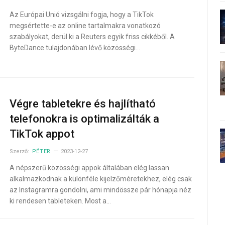
Az Európai Unió vizsgálni fogja, hogy a TikTok
megsértette-e az online tartalmakra vonatkozó
szabályokat, derül ki a Reuters egyik friss cikkéből. A
ByteDance tulajdonában lévő közösségi…
Végre tabletekre és hajlítható
telefonokra is optimalizálták a
TikTok appot
Szerző:
PÉTER
2023-12-27
A népszerű közösségi appok általában elég lassan
alkalmazkodnak a különféle kijelzőméretekhez, elég csak
az Instagramra gondolni, ami mindössze pár hónapja néz
ki rendesen tableteken. Most a…