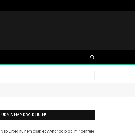
ÜDV A NAPIDROID.HU-N!
 NapiDroid.hu nem csak egy Andriod blog, mindenféle