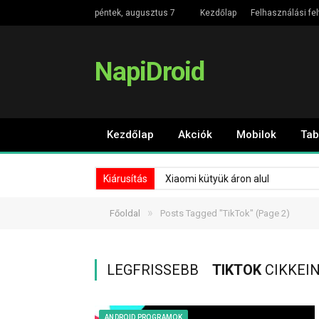
péntek, augusztus 7
Kezdőlap
Felhasználási fel
NapiDroid
Kezdőlap
Akciók
Mobilok
Tab
Kiárusítás
Xiaomi kütyük áron alul
»
Főoldal
Posts Tagged "TikTok"
(Page 2)
LEGFRISSEBB
TIKTOK
CIKKEI
ANDROID PROGRAMOK