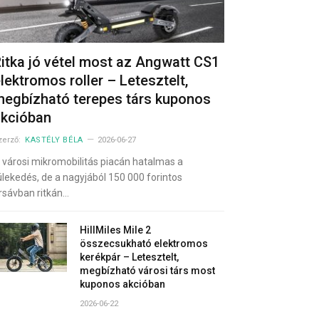
itka jó vétel most az Angwatt CS1
lektromos roller – Letesztelt,
egbízható terepes társ kuponos
akcióban
zerző:
KASTÉLY BÉLA
2026-06-27
 városi mikromobilitás piacán hatalmas a
ülekedés, de a nagyjából 150 000 forintos
rsávban ritkán…
HillMiles Mile 2
összecsukható elektromos
kerékpár – Letesztelt,
megbízható városi társ most
kuponos akcióban
2026-06-22