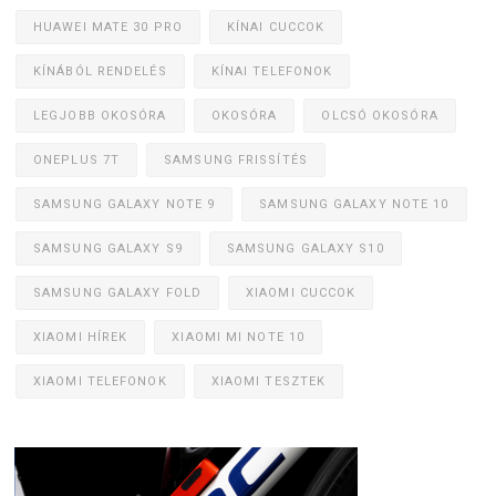
HUAWEI MATE 30 PRO
KÍNAI CUCCOK
KÍNÁBÓL RENDELÉS
KÍNAI TELEFONOK
LEGJOBB OKOSÓRA
OKOSÓRA
OLCSÓ OKOSÓRA
ONEPLUS 7T
SAMSUNG FRISSÍTÉS
SAMSUNG GALAXY NOTE 9
SAMSUNG GALAXY NOTE 10
SAMSUNG GALAXY S9
SAMSUNG GALAXY S10
SAMSUNG GALAXY FOLD
XIAOMI CUCCOK
XIAOMI HÍREK
XIAOMI MI NOTE 10
XIAOMI TELEFONOK
XIAOMI TESZTEK