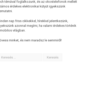
ech témával foglalkozunk, és az okostelefonok mellett
zámos érdekes elektronikai kütyüt igyekszünk
emutatni.
inden nap friss cikkekkel, hírekkel jelentkezünk,
gyekszünk azonnal megírni, ha valami érdekes történik
 mobilos világban.
övess minket, és nem maradsz le semmiről!