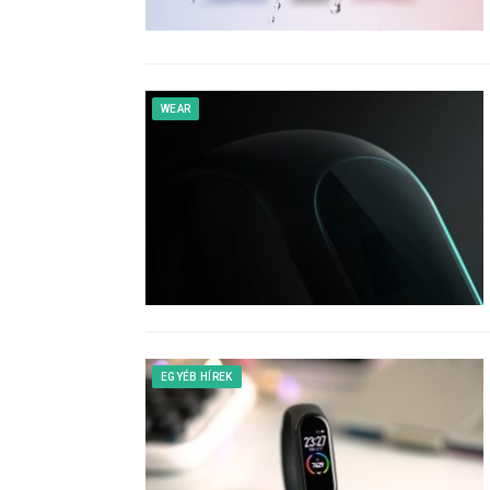
WEAR
EGYÉB HÍREK