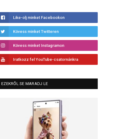
Like-olj minket Facebookon
Kövess minket Twitteren
Kövess minket Instagramon
Iratkozz fel YouTube-csatornánkra
EZEKRŐL SE MARADJ LE