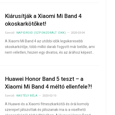
Kiárusítják a Xiaomi Mi Band 4
okoskarkötőket!
Szerző:
NAPIDROID (SZPONZORÁLT CIKK)
2020-03-04
A Xiaomi Mi Band 4 az utóbbi idők legsikeresebb
okoskarkötője, több millió darab fogyott már belőle, ami
nem véletlen, hiszen egy divatos, és az árához képest…
Huawei Honor Band 5 teszt – a
Xiaomi Mi Band 4 méltó ellenfele?!
Szerző:
KASTÉLY BÉLA
2020-02-10
A Huawei és a Xiaomi fitneszkarkötői és órái komoly
szerepet játszottak és játszanak ma is a viselhető