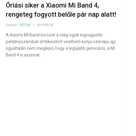
Óriási siker a Xiaomi Mi Band 4,
rengeteg fogyott belőle pár nap alatt!
Szerző:
PÉTER
2019-06-24
A Xiaomi Mi Band sorozat a világ egyik legnagyobb
példányszámban értékesített viselhető kütyü szériája, így
egyáltalán nem meglepő, hogy a legújabb generáció, a Mi
Band 4 is azonnal…