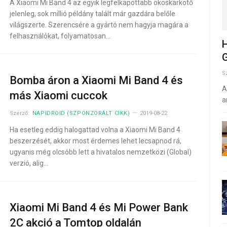
A Xiaomi Mi Band 4 az egyik legfelkapottabb okoskarkötő
jelenleg, sok millió példány talált már gazdára belőle
világszerte. Szerencsére a gyártó nem hagyja magára a
felhasználókat, folyamatosan…
H
G
S
Bomba áron a Xiaomi Mi Band 4 és
A
más Xiaomi cuccok
a
Szerző:
NAPIDROID (SZPONZORÁLT CIKK)
2019-08-22
Ha esetleg eddig halogattad volna a Xiaomi Mi Band 4
beszerzését, akkor most érdemes lehet lecsapnod rá,
ugyanis még olcsóbb lett a hivatalos nemzetközi (Global)
verzió, alig…
Xiaomi Mi Band 4 és Mi Power Bank
2C akció a Tomtop oldalán