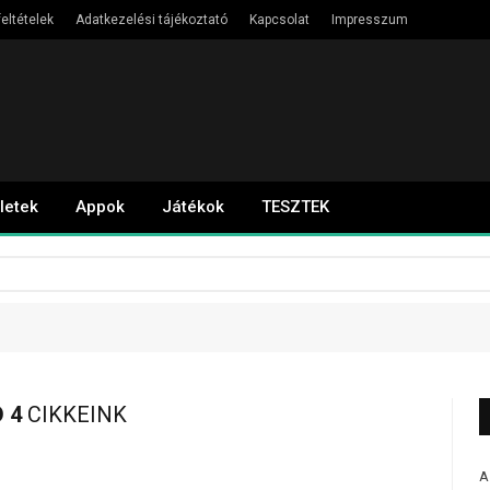
eltételek
Adatkezelési tájékoztató
Kapcsolat
Impresszum
letek
Appok
Játékok
TESZTEK
 4
CIKKEINK
A