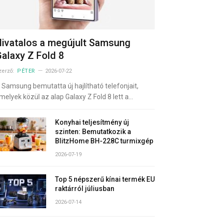
ivatalos a megújult Samsung
alaxy Z Fold 8
zerző:
PÉTER
2026-07-22
 Samsung bemutatta új hajlítható telefonjait,
melyek közül az alap Galaxy Z Fold 8 lett a…
Konyhai teljesítmény új
szinten: Bemutatkozik a
BlitzHome BH-228C turmixgép
2026-07-19
Top 5 népszerű kínai termék EU
raktárról júliusban
2026-07-14