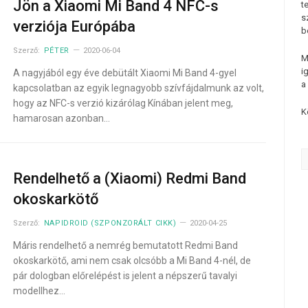
Jön a Xiaomi Mi Band 4 NFC-s
t
s
verziója Európába
b
Szerző:
PÉTER
2020-06-04
M
i
A nagyjából egy éve debütált Xiaomi Mi Band 4-gyel
a
kapcsolatban az egyik legnagyobb szívfájdalmunk az volt,
hogy az NFC-s verzió kizárólag Kínában jelent meg,
K
hamarosan azonban…
Rendelhető a (Xiaomi) Redmi Band
okoskarkötő
Szerző:
NAPIDROID (SZPONZORÁLT CIKK)
2020-04-25
Máris rendelhető a nemrég bemutatott Redmi Band
okoskarkötő, ami nem csak olcsóbb a Mi Band 4-nél, de
pár dologban előrelépést is jelent a népszerű tavalyi
modellhez…