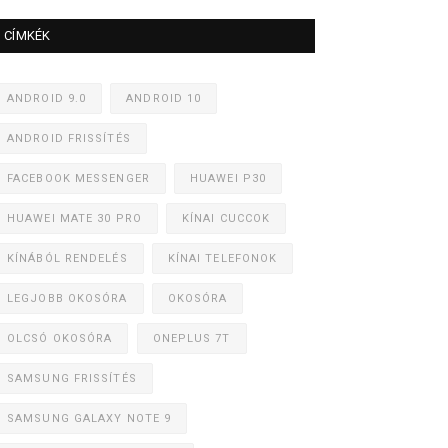
CÍMKÉK
ANDROID 9.0
ANDROID 10
ANDROID FRISSÍTÉS
FACEBOOK MESSENGER
HUAWEI P30
HUAWEI MATE 30 PRO
KÍNAI CUCCOK
KÍNÁBÓL RENDELÉS
KÍNAI TELEFONOK
LEGJOBB OKOSÓRA
OKOSÓRA
OLCSÓ OKOSÓRA
ONEPLUS 7T
SAMSUNG FRISSÍTÉS
SAMSUNG GALAXY NOTE 9