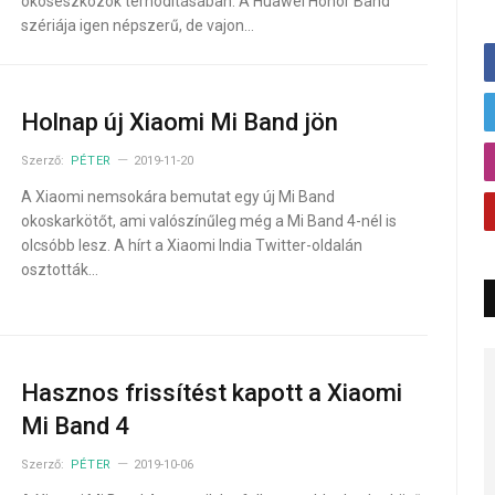
okoseszközök térhódításában. A Huawei Honor Band
szériája igen népszerű, de vajon…
Holnap új Xiaomi Mi Band jön
Szerző:
PÉTER
2019-11-20
A Xiaomi nemsokára bemutat egy új Mi Band
okoskarkötőt, ami valószínűleg még a Mi Band 4-nél is
olcsóbb lesz. A hírt a Xiaomi India Twitter-oldalán
osztották…
Hasznos frissítést kapott a Xiaomi
Mi Band 4
Szerző:
PÉTER
2019-10-06