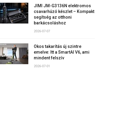
JIMI JM-G3136N elektromos
csavarhúzó készlet – Kompakt
segítség az otthoni
barkácsoláshoz
2026-07-07
Okos takarítás új szintre
emelve: Itt a SmartAI V6, ami
mindent felszív
2026-07-01