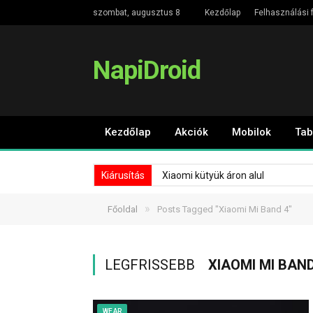
szombat, augusztus 8
Kezdőlap
Felhasználási f
NapiDroid
Kezdőlap
Akciók
Mobilok
Tab
Kiárusítás
Xiaomi kütyük áron alul
»
Főoldal
Posts Tagged "Xiaomi Mi Band 4"
LEGFRISSEBB
XIAOMI MI BAND
WEAR