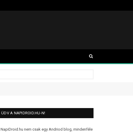
ÜDV A NAPIDROID.HU-N!
 NapiDroid.hu nem csak egy Andriod blog, mindenféle