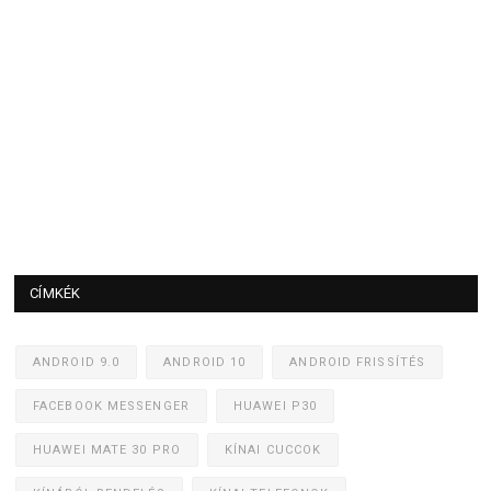
CÍMKÉK
ANDROID 9.0
ANDROID 10
ANDROID FRISSÍTÉS
FACEBOOK MESSENGER
HUAWEI P30
HUAWEI MATE 30 PRO
KÍNAI CUCCOK