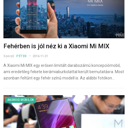
Fehérben is jól néz ki a Xiaomi Mi MIX
Szerző:
PÉTER
2016-11-21
A Xiaomi Mi MIX egy erősen limitált darabszámú koncepciómobil,
ami eredetileg fekete kerámiaburkolattal került bemutatásra. Most
azonban feltűnt egy fehér színű modell is. Az alábbi fotókon…
ANDROID MOBILOK