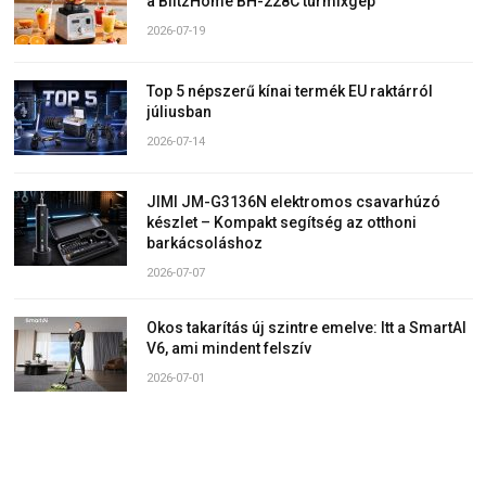
a BlitzHome BH-228C turmixgép
2026-07-19
Top 5 népszerű kínai termék EU raktárról
júliusban
2026-07-14
JIMI JM-G3136N elektromos csavarhúzó
készlet – Kompakt segítség az otthoni
barkácsoláshoz
2026-07-07
Okos takarítás új szintre emelve: Itt a SmartAI
V6, ami mindent felszív
2026-07-01