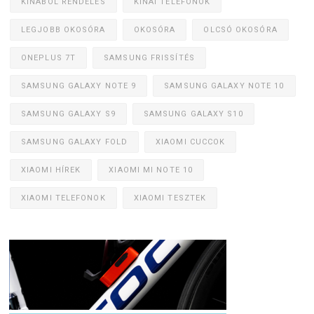
KÍNÁBÓL RENDELÉS
KÍNAI TELEFONOK
LEGJOBB OKOSÓRA
OKOSÓRA
OLCSÓ OKOSÓRA
ONEPLUS 7T
SAMSUNG FRISSÍTÉS
SAMSUNG GALAXY NOTE 9
SAMSUNG GALAXY NOTE 10
SAMSUNG GALAXY S9
SAMSUNG GALAXY S10
SAMSUNG GALAXY FOLD
XIAOMI CUCCOK
XIAOMI HÍREK
XIAOMI MI NOTE 10
XIAOMI TELEFONOK
XIAOMI TESZTEK