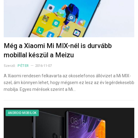
Még a Xiaomi Mi MIX-nél is durvább
mobillal készül a Meizu
Szerző:
PÉTER
2016-11-07
A Xiaomi rendesen felkavarta az okoselefonos állóvizet a Mi MIX-
szel, ám könnyen lehet, hogy mégsem ez lesz az év legérdekesebb
mobilja. Egyes mérések szerint a Mi…
ANDROID MOBILOK