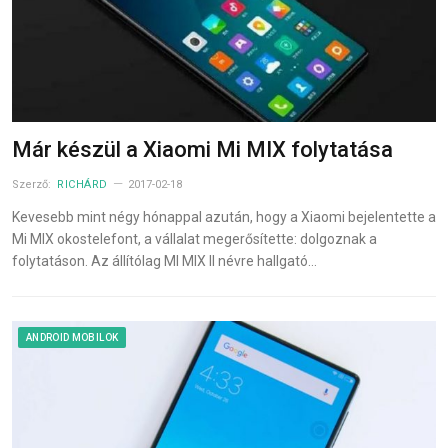
Már készül a Xiaomi Mi MIX folytatása
Szerző:
RICHÁRD
2017-02-18
Kevesebb mint négy hónappal azután, hogy a Xiaomi bejelentette a
Mi MIX okostelefont, a vállalat megerősítette: dolgoznak a
folytatáson. Az állítólag MI MIX II névre hallgató…
ANDROID MOBILOK