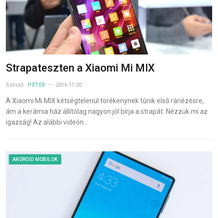
Strapateszten a Xiaomi Mi MIX
Szerző:
PÉTER
2016-11-20
A Xiaomi Mi MIX kétségtelenül törékenynek tűnik első ránézésre,
ám a kerámia ház állítólag nagyon jól bírja a strapát. Nézzük mi az
igazság! Az alábbi videón…
ANDROID MOBILOK