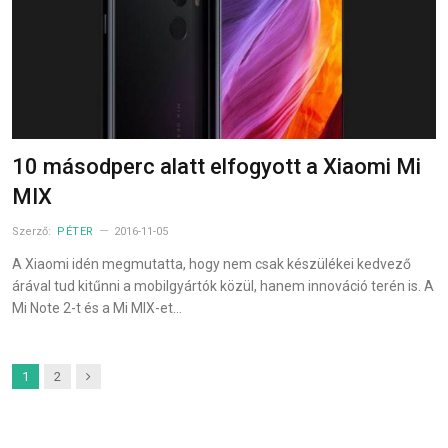
10 másodperc alatt elfogyott a Xiaomi Mi
MIX
Szerző:
PÉTER
2016-11-05
A Xiaomi idén megmutatta, hogy nem csak készülékei kedvező
árával tud kitűnni a mobilgyártók közül, hanem innováció terén is. A
Mi Note 2-t és a Mi MIX-et…
Next
1
2