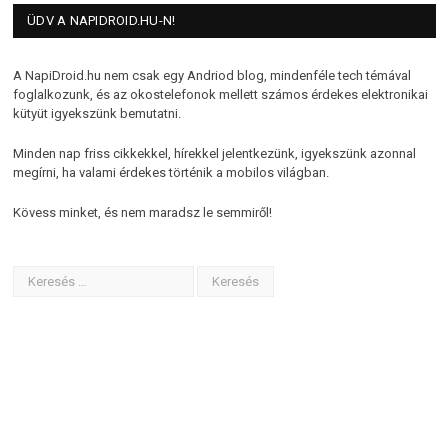
ÜDV A NAPIDROID.HU-N!
A NapiDroid.hu nem csak egy Andriod blog, mindenféle tech témával
foglalkozunk, és az okostelefonok mellett számos érdekes elektronikai
kütyüt igyekszünk bemutatni.
Minden nap friss cikkekkel, hírekkel jelentkezünk, igyekszünk azonnal
megírni, ha valami érdekes történik a mobilos világban.
Kövess minket, és nem maradsz le semmiről!