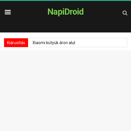
NapiDroid
Kiárusítás
Xiaomi kütyük áron alul