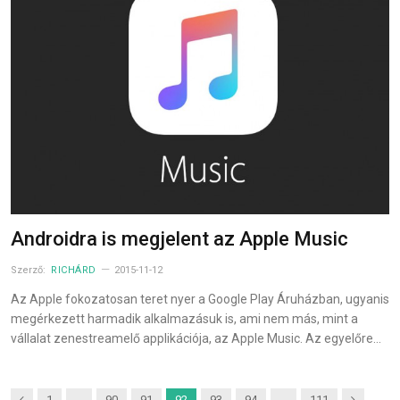
Androidra is megjelent az Apple Music
Szerző:
RICHÁRD
2015-11-12
Az Apple fokozatosan teret nyer a Google Play Áruházban, ugyanis
megérkezett harmadik alkalmazásuk is, ami nem más, mint a
vállalat zenestreamelő applikációja, az Apple Music. Az egyelőre…
Previous
Next
1
…
90
91
92
93
94
…
111