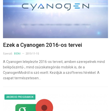
Ezek a Cyanogen 2016-os tervei
Szerző:
BENI
2015-11-15
A Cyanogen leleplezte 2016-os terveit, amiben szerepelnek mind
belépőszintű-, mind csúcskategóriás mobilok is, de a
CyanogenModról is szó esett. Kezdjük a szoftveres hírekkel. A
csapat természetesen…
ANDROID PROGRAMOK