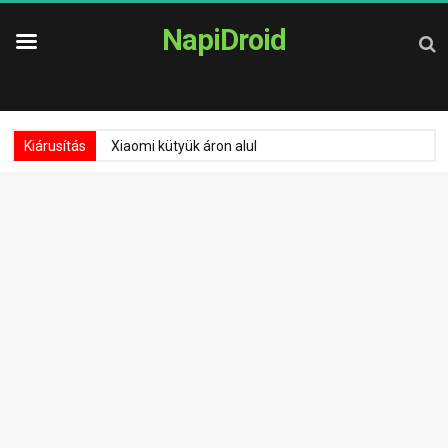
NapiDroid
Kiárusítás
Xiaomi kütyük áron alul