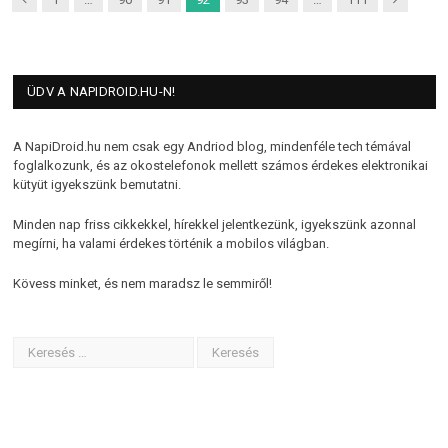
ÜDV A NAPIDROID.HU-N!
A NapiDroid.hu nem csak egy Andriod blog, mindenféle tech témával
foglalkozunk, és az okostelefonok mellett számos érdekes elektronikai
kütyüt igyekszünk bemutatni.
Minden nap friss cikkekkel, hírekkel jelentkezünk, igyekszünk azonnal
megírni, ha valami érdekes történik a mobilos világban.
Kövess minket, és nem maradsz le semmiről!