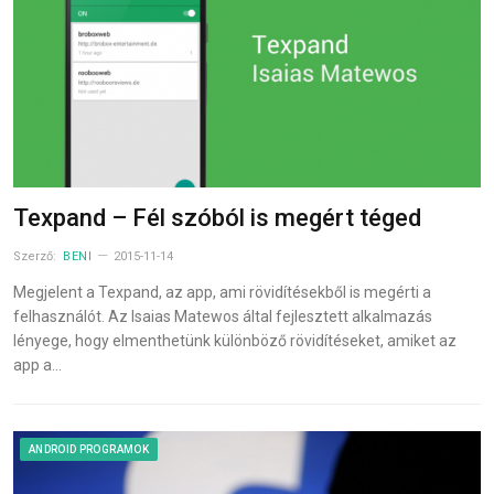
Texpand – Fél szóból is megért téged
Szerző:
BENI
2015-11-14
Megjelent a Texpand, az app, ami rövidítésekből is megérti a
felhasználót. Az Isaias Matewos által fejlesztett alkalmazás
lényege, hogy elmenthetünk különböző rövidítéseket, amiket az
app a…
ANDROID PROGRAMOK