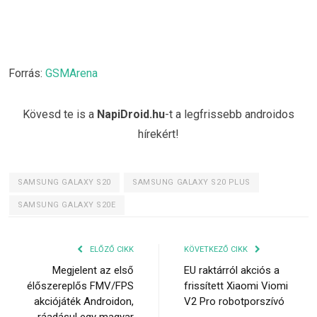
Forrás:
GSMArena
Kövesd te is a
NapiDroid.hu
-t a legfrissebb androidos
hírekért!
SAMSUNG GALAXY S20
SAMSUNG GALAXY S20 PLUS
SAMSUNG GALAXY S20E
ELŐZŐ CIKK
KÖVETKEZŐ CIKK
Megjelent az első
EU raktárról akciós a
élőszereplős FMV/FPS
frissített Xiaomi Viomi
akciójáték Androidon,
V2 Pro robotporszívó