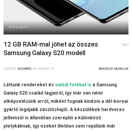
Koncepció
12 GB RAM-mal jöhet az összes
0
Samsung Galaxy S20 modell
SZERZŐ:
RICHÁRD
ON
2020-01-14
ANDROID MOBILOK
Láttunk rendereket és
valódi fotókat is
a Samsung
Galaxy S20 család tagjairól, így már van némi
elképzelésünk arról, miként fognak kinézni a dél-koreai
gyártó legújabb zászlóshajói. A készülékek hardveres
jellemzői is állandóan szereplői a különböző
pletykáknak, így ezeket illetően sem repülünk már