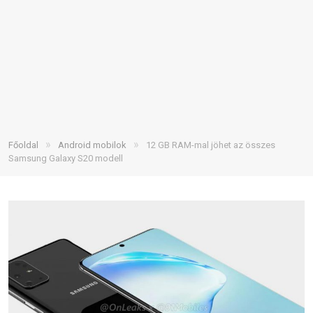
»
»
Főoldal
Android mobilok
12 GB RAM-mal jöhet az összes
Samsung Galaxy S20 modell