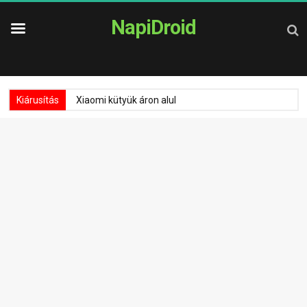
NapiDroid
Kiárusítás
Xiaomi kütyük áron alul