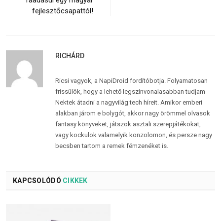
ráadásul egy magyar
fejlesztőcsapattól!
RICHÁRD
Ricsi vagyok, a NapiDroid fordítóbotja. Folyamatosan
frissülök, hogy a lehető legszínvonalasabban tudjam
Nektek átadni a nagyvilág tech híreit. Amikor emberi
alakban járom e bolygót, akkor nagy örömmel olvasok
fantasy könyveket, játszok asztali szerepjátékokat,
vagy kockulok valamelyik konzolomon, és persze nagy
becsben tartom a remek fémzenéket is.
KAPCSOLÓDÓ
CIKKEK