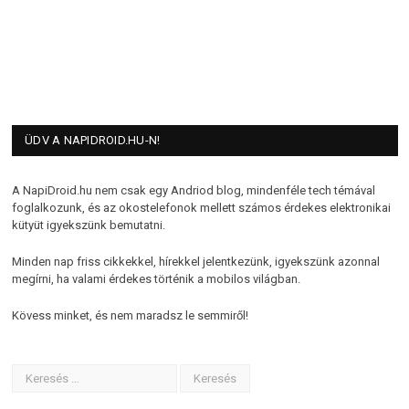
ÜDV A NAPIDROID.HU-N!
A NapiDroid.hu nem csak egy Andriod blog, mindenféle tech témával
foglalkozunk, és az okostelefonok mellett számos érdekes elektronikai
kütyüt igyekszünk bemutatni.
Minden nap friss cikkekkel, hírekkel jelentkezünk, igyekszünk azonnal
megírni, ha valami érdekes történik a mobilos világban.
Kövess minket, és nem maradsz le semmiről!