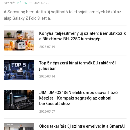
Szerző:
PÉTER
2026-07-22
A Samsung bemutatta új hajlítható telefonjait, amelyek közül az
alap Galaxy Z Fold 8 lett a…
Konyhai teljesítmény új szinten: Bemutatkozik
a BlitzHome BH-228C turmixgép
2026-07-19
Top 5 népszerű kínai termék EU raktárról
júliusban
2026-07-14
JIMI JM-G3136N elektromos csavarhúzó
készlet – Kompakt segítség az otthoni
barkácsoláshoz
2026-07-07
Okos takarítás új szintre emelve: Itt a SmartAI