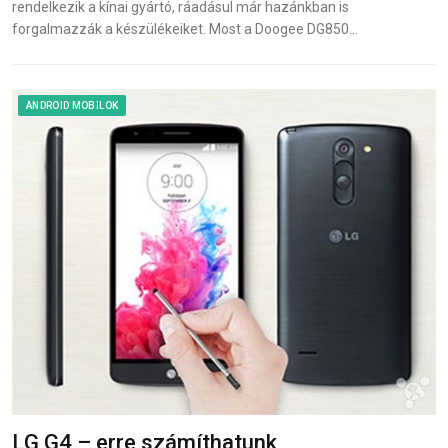
rendelkezik a kínai gyártó, ráadásul már hazánkban is
forgalmazzák a készülékeiket. Most a Doogee DG850…
ANDROID MOBILOK
LG G4 – erre számíthatunk