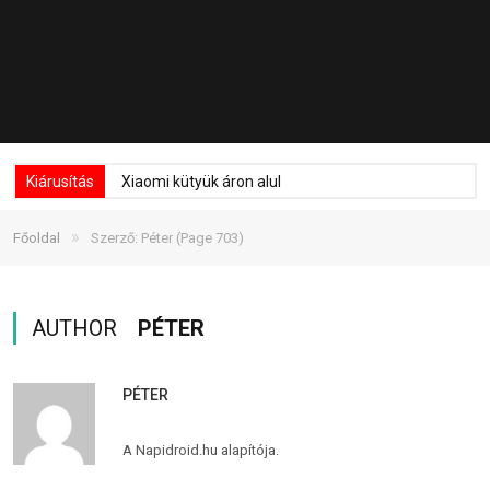
Kiárusítás
Xiaomi kütyük áron alul
»
Főoldal
Szerző: Péter
(Page 703)
AUTHOR
PÉTER
PÉTER
A Napidroid.hu alapítója.