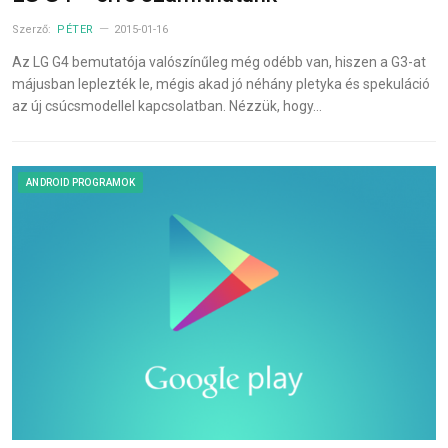
Szerző:
PÉTER
2015-01-16
Az LG G4 bemutatója valószínűleg még odébb van, hiszen a G3-at
májusban leplezték le, mégis akad jó néhány pletyka és spekuláció
az új csúcsmodellel kapcsolatban. Nézzük, hogy…
ANDROID PROGRAMOK