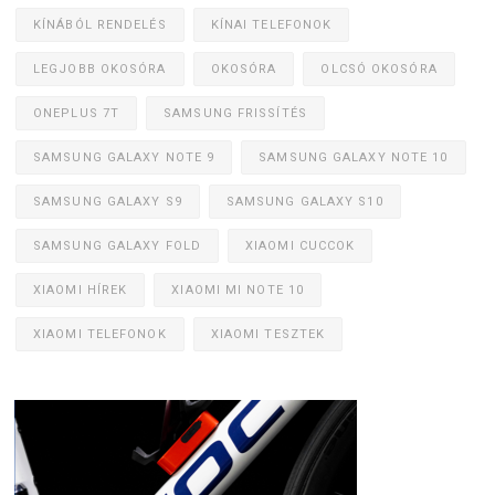
KÍNÁBÓL RENDELÉS
KÍNAI TELEFONOK
LEGJOBB OKOSÓRA
OKOSÓRA
OLCSÓ OKOSÓRA
ONEPLUS 7T
SAMSUNG FRISSÍTÉS
SAMSUNG GALAXY NOTE 9
SAMSUNG GALAXY NOTE 10
SAMSUNG GALAXY S9
SAMSUNG GALAXY S10
SAMSUNG GALAXY FOLD
XIAOMI CUCCOK
XIAOMI HÍREK
XIAOMI MI NOTE 10
XIAOMI TELEFONOK
XIAOMI TESZTEK