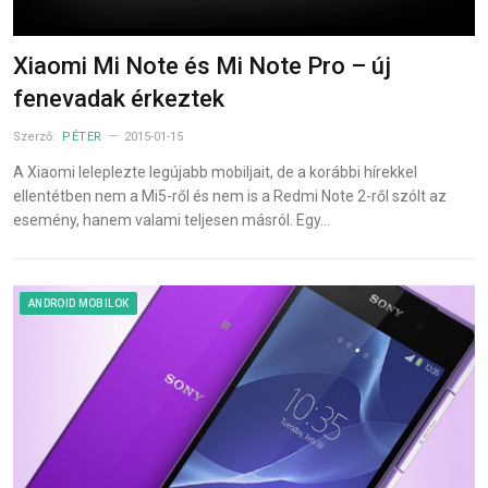
Xiaomi Mi Note és Mi Note Pro – új
fenevadak érkeztek
Szerző:
PÉTER
2015-01-15
A Xiaomi leleplezte legújabb mobiljait, de a korábbi hírekkel
ellentétben nem a Mi5-ről és nem is a Redmi Note 2-ről szólt az
esemény, hanem valami teljesen másról. Egy…
ANDROID MOBILOK