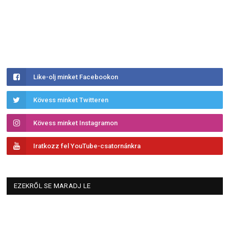
Like-olj minket Facebookon
Kövess minket Twitteren
Kövess minket Instagramon
Iratkozz fel YouTube-csatornánkra
EZEKRŐL SE MARADJ LE