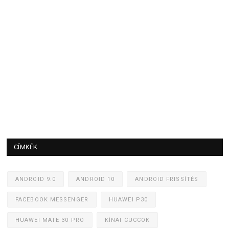
CÍMKÉK
ANDROID 9.0
ANDROID 10
ANDROID FRISSÍTÉS
FACEBOOK MESSENGER
HUAWEI P30
HUAWEI MATE 30 PRO
KÍNAI CUCCOK