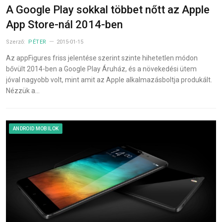
A Google Play sokkal többet nőtt az Apple
App Store-nál 2014-ben
Szerző:
PÉTER
2015-01-15
Az appFigures friss jelentése szerint szinte hihetetlen módon
bővült 2014-ben a Google Play Áruház, és a növekedési ütem
jóval nagyobb volt, mint amit az Apple alkalmazásboltja produkált.
Nézzük a…
ANDROID MOBILOK