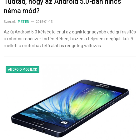
Tudtad, hogy az Android 5.0-ban nincs
néma mód?
Szerző:
PÉTER
2015-01-13
Az új Android 5.0 kétségtelenül az egyik legnagyobb eddigi frissítés
a robotos rendszer történetében, hiszen a teljesen megújult külső
mellett a motorháztető alatt is rengeteg változás…
ANDROID MOBILOK