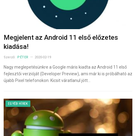
Megjelent az Android 11 első előzetes
kiadása!
Szerző:
PÉTER
2020-02-19
Nagy meglepetésünkre a Google máris kiadta az Android 11 első
fejlesztői verzióját (Developer Preview), ami már ki is próbálható az
újabb Pixel telefonokon. Kicsit váratlanul jött…
EGYÉB HÍREK