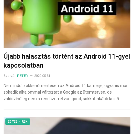
Újabb halasztás történt az Android 11-gyel
kapcsolatban
Szerző:
PÉTER
2020-05-31
Nem indul zökkenőmentesen az Android 11 karrierje, ugyanis már
sokadik alkalommal változtat a Google az ütemterven, de
valószínűleg nem a rendszerrel van gond, sokkal inkább külső…
EGYÉB HÍREK