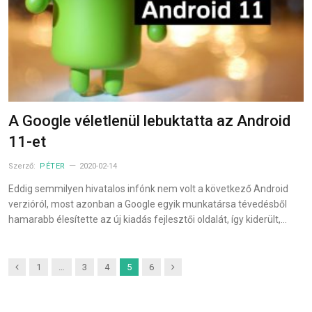
A Google véletlenül lebuktatta az Android
11-et
Szerző:
PÉTER
2020-02-14
Eddig semmilyen hivatalos infónk nem volt a következő Android
verzióról, most azonban a Google egyik munkatársa tévedésből
hamarabb élesítette az új kiadás fejlesztői oldalát, így kiderült,…
Previous
Next
1
…
3
4
5
6