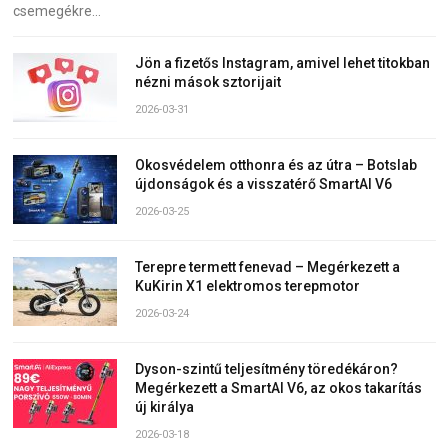
csemegékre…
Jön a fizetős Instagram, amivel lehet titokban
nézni mások sztorijait
2026-03-31
Okosvédelem otthonra és az útra – Botslab
újdonságok és a visszatérő SmartAI V6
2026-03-25
Terepre termett fenevad – Megérkezett a
KuKirin X1 elektromos terepmotor
2026-03-24
Dyson-szintű teljesítmény töredékáron?
Megérkezett a SmartAI V6, az okos takarítás
új királya
2026-03-18