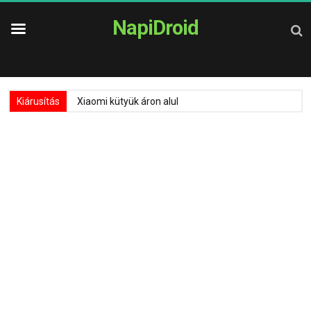
NapiDroid
Kiárusítás
Xiaomi kütyük áron alul