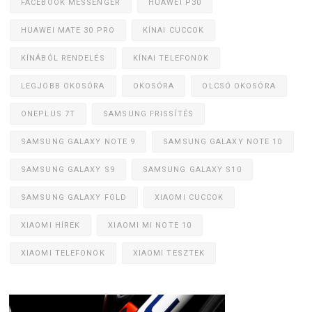
FACEBOOK MESSENGER
HUAWEI P30
HUAWEI MATE 30 PRO
KÍNAI CUCCOK
KÍNÁBÓL RENDELÉS
KÍNAI TELEFONOK
LEGJOBB OKOSÓRA
OKOSÓRA
OLCSÓ OKOSÓRA
ONEPLUS 7T
SAMSUNG FRISSÍTÉS
SAMSUNG GALAXY NOTE 9
SAMSUNG GALAXY NOTE 10
SAMSUNG GALAXY S9
SAMSUNG GALAXY S10
SAMSUNG GALAXY FOLD
XIAOMI CUCCOK
XIAOMI HÍREK
XIAOMI MI NOTE 10
XIAOMI TELEFONOK
XIAOMI TESZTEK