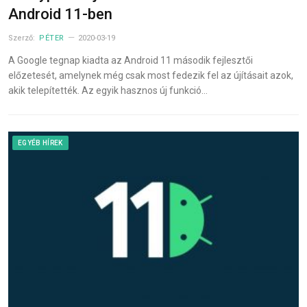
Android 11-ben
Szerző:
PÉTER
2020-03-19
A Google tegnap kiadta az Android 11 második fejlesztői
előzetesét, amelynek még csak most fedezik fel az újításait azok,
akik telepítették. Az egyik hasznos új funkció…
EGYÉB HÍREK