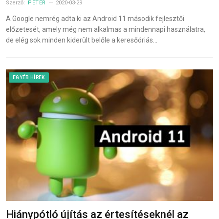
Szerző:
PÉTER
2020-03-29
A Google nemrég adta ki az Android 11 második fejlesztői
előzetesét, amely még nem alkalmas a mindennapi használatra,
de elég sok minden kiderült belőle a keresőóriás…
EGYÉB HÍREK
Hiánypótló újítás az értesítéseknél az