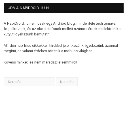
ÜDV A NAPIDROID.HU-N!
A NapiDroid.hu nem csak egy Andriod blog, mindenféle tech témával
foglalkozunk, és az okostelefonok mellett számos érdekes elektronikai
kütyüt igyekszünk bemutatni.
Minden nap friss cikkekkel, hírekkel jelentkezünk, igyekszünk azonnal
megírni, ha valami érdekes történik a mobilos világban.
Kövess minket, és nem maradsz le semmiről!