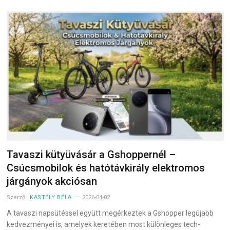
Tavaszi kütyüvásár a Gshoppernél –
Csúcsmobilok és hatótávkirály elektromos
járgányok akciósan
Szerző:
KASTÉLY BÉLA
2026-04-02
A tavaszi napsütéssel együtt megérkeztek a Gshopper legújabb
kedvezményei is, amelyek keretében most különleges tech-