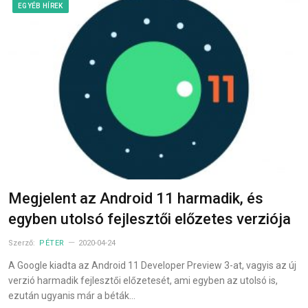
EGYÉB HÍREK
Megjelent az Android 11 harmadik, és
egyben utolsó fejlesztői előzetes verziója
Szerző:
PÉTER
2020-04-24
A Google kiadta az Android 11 Developer Preview 3-at, vagyis az új
verzió harmadik fejlesztői előzetesét, ami egyben az utolsó is,
ezután ugyanis már a béták…