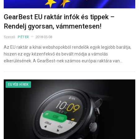
GearBest EU raktár infók és tippek –
Rendelj gyorsan, vámmentesen!
Szerző:
PÉTER
2018-05-08
Az EU raktár a kínai webshopokból rendelők egyik legjobb barátja,
hiszen ez egy kézenfekvő és bevált módja a vámolás
elkerülésének. A GearBest-nek számos európai raktára van…
EGYÉB HÍREK