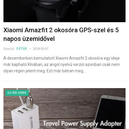
Xiaomi Amazfit 2 okosóra GPS-szel és 5
napos üzemidővel
Szerző:
PÉTER
2018-05-07
A decemberben bemutatott Xiaomi Amazfit 2 okosóra egy ideje
már kapható Kínában, az angol nyelvű verzió azonban csak nem
olyan régen jelent meg. Ezt már bátran meg…
EGYÉB HÍREK