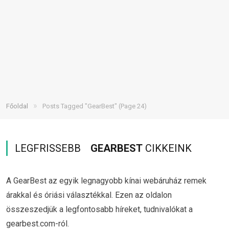
»
Főoldal
Posts Tagged "GearBest"
(Page 24)
LEGFRISSEBB
GEARBEST
CIKKEINK
A GearBest az egyik legnagyobb kínai webáruház remek
árakkal és óriási választékkal. Ezen az oldalon
összeszedjük a legfontosabb híreket, tudnivalókat a
gearbest.com-ról.