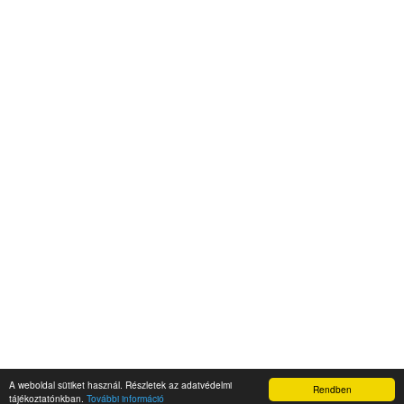
A weboldal sütiket használ. Részletek az adatvédelmi
Rendben
Napidroid.hu 2019
tájékoztatónkban.
További információ