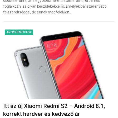
okostelefonra, ami egy zsebméretű atomerőmű, érdemes
foglalkozni az olyan készülékekkel is, amelyek bár szerényebb
felszereltséggel, de ennek megfelelően…
ANDROID MOBILOK
Itt az új Xiaomi Redmi S2 – Android 8.1,
korrekt hardver és kedvező ár