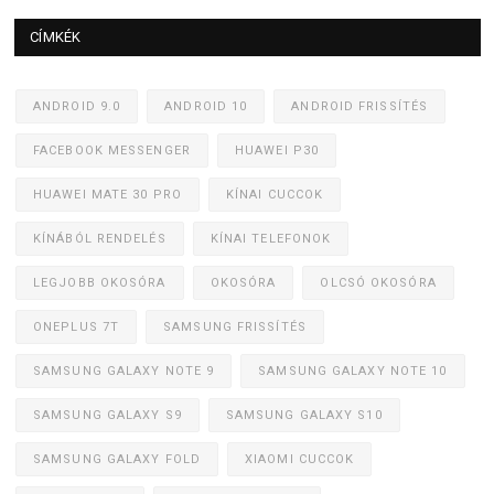
CÍMKÉK
ANDROID 9.0
ANDROID 10
ANDROID FRISSÍTÉS
FACEBOOK MESSENGER
HUAWEI P30
HUAWEI MATE 30 PRO
KÍNAI CUCCOK
KÍNÁBÓL RENDELÉS
KÍNAI TELEFONOK
LEGJOBB OKOSÓRA
OKOSÓRA
OLCSÓ OKOSÓRA
ONEPLUS 7T
SAMSUNG FRISSÍTÉS
SAMSUNG GALAXY NOTE 9
SAMSUNG GALAXY NOTE 10
SAMSUNG GALAXY S9
SAMSUNG GALAXY S10
SAMSUNG GALAXY FOLD
XIAOMI CUCCOK