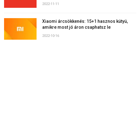
2022-11-11
Xiaomi árcsökkenés: 15+1 hasznos kütyü,
amikre most jó áron csaphatsz le
2022-10-16