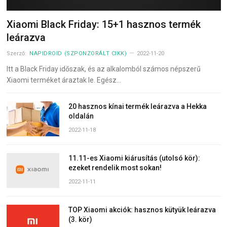
Xiaomi Black Friday: 15+1 hasznos termék
leárazva
Szerző:
NAPIDROID (SZPONZORÁLT CIKK)
2022-11-20
Itt a Black Friday időszak, és az alkalomból számos népszerű
Xiaomi terméket áraztak le. Egész…
20 hasznos kínai termék leárazva a Hekka
oldalán
2022-11-18
11.11-es Xiaomi kiárusítás (utolsó kör):
ezeket rendelik most sokan!
2022-11-11
TOP Xiaomi akciók: hasznos kütyük leárazva
(3. kör)