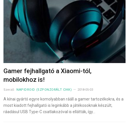
Gamer fejhallgató a Xiaomi-tól,
mobilokhoz is!
Szerző:
NAPIDROID (SZPONZORÁLT CIKK)
2018-05-03
A kínai gyártó egyre komolyabban rááll a gamer tartozékokra, és a
most kiadott fejhallgató is leginkább a játékosoknak készült,
ráadásul USB Type-C csatlakozóval is ellátták, így…