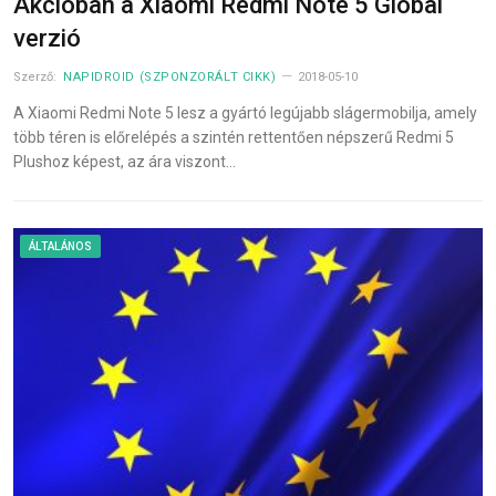
Akcióban a Xiaomi Redmi Note 5 Global
verzió
Szerző:
NAPIDROID (SZPONZORÁLT CIKK)
2018-05-10
A Xiaomi Redmi Note 5 lesz a gyártó legújabb slágermobilja, amely
több téren is előrelépés a szintén rettentően népszerű Redmi 5
Plushoz képest, az ára viszont…
ÁLTALÁNOS