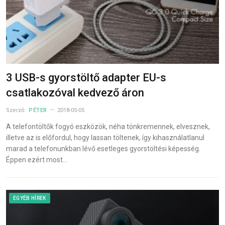
3 USB-s gyorstöltő adapter EU-s
csatlakozóval kedvező áron
Szerző:
PÉTER
2018-05-05
A telefontöltők fogyó eszközök, néha tönkremennek, elvesznek,
illetve az is előfordul, hogy lassan töltenek, így kihasználatlanul
marad a telefonunkban lévő esetleges gyorstöltési képesség.
Éppen ezért most…
EGYÉB HÍREK