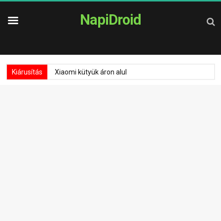
NapiDroid
Kiárusítás
Xiaomi kütyük áron alul