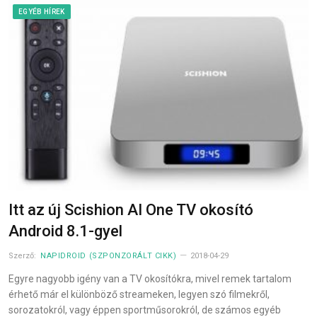
EGYÉB HÍREK
Itt az új Scishion AI One TV okosító
Android 8.1-gyel
Szerző:
NAPIDROID (SZPONZORÁLT CIKK)
2018-04-29
Egyre nagyobb igény van a TV okosítókra, mivel remek tartalom
érhető már el különböző streameken, legyen szó filmekről,
sorozatokról, vagy éppen sportműsorokról, de számos egyéb