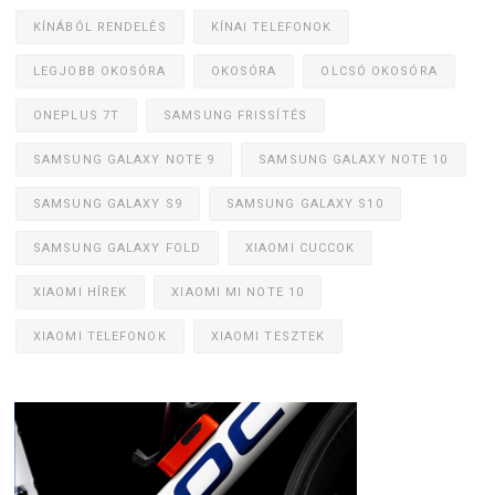
KÍNÁBÓL RENDELÉS
KÍNAI TELEFONOK
LEGJOBB OKOSÓRA
OKOSÓRA
OLCSÓ OKOSÓRA
ONEPLUS 7T
SAMSUNG FRISSÍTÉS
SAMSUNG GALAXY NOTE 9
SAMSUNG GALAXY NOTE 10
SAMSUNG GALAXY S9
SAMSUNG GALAXY S10
SAMSUNG GALAXY FOLD
XIAOMI CUCCOK
XIAOMI HÍREK
XIAOMI MI NOTE 10
XIAOMI TELEFONOK
XIAOMI TESZTEK