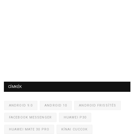
CÍMKÉK
ANDROID 9.0
ANDROID 10
ANDROID FRISSÍTÉS
FACEBOOK MESSENGER
HUAWEI P30
HUAWEI MATE 30 PRO
KÍNAI CUCCOK