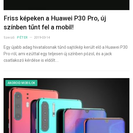
Friss képeken a Huawei P30 Pro, új
színben tűnt fel a mobil!
Szerző:
PÉTER
2019-03-14
Egy újabb adag hivatalosnak tűnő sajtókép került elő a Huawei P30
Pro-ról, ami ezúttal egy teljesen új színben pózol, és a jack
csatlakozó kérdése is eldőlt.…
ANDROID MOBILOK