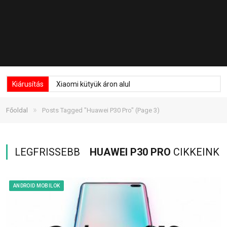
Kiárusítás
Xiaomi kütyük áron alul
»
Főoldal
Posts Tagged "Huawei P30 Pro"
(Page 3)
LEGFRISSEBB
HUAWEI P30 PRO
CIKKEINK
ANDROID MOBILOK