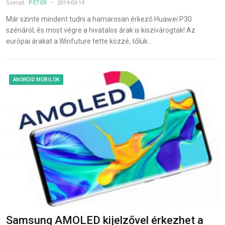
Szerző:
PÉTER
2019-03-19
Már szinte mindent tudni a hamarosan érkező Huawei P30
szériáról, és most végre a hivatalos árak is kiszivárogtak! Az
európai árakat a Winfuture tette közzé, tőlük…
ANDROID MOBILOK
Samsung AMOLED kijelzővel érkezhet a