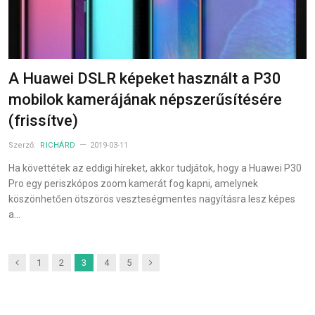
A Huawei DSLR képeket használt a P30
mobilok kamerájának népszerűsítésére
(frissítve)
Szerző:
RICHÁRD
2019-03-11
Ha követtétek az eddigi híreket, akkor tudjátok, hogy a Huawei P30
Pro egy periszkópos zoom kamerát fog kapni, amelynek
köszönhetően ötszörös veszteségmentes nagyításra lesz képes
a…
Previous
Next
1
2
3
4
5