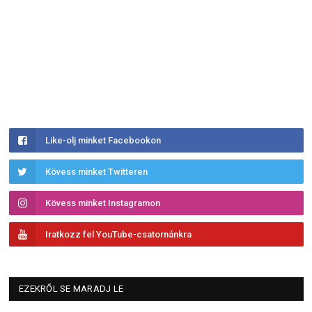
Like-olj minket Facebookon
Kövess minket Twitteren
Kövess minket Instagramon
Iratkozz fel YouTube-csatornánkra
EZEKRŐL SE MARADJ LE