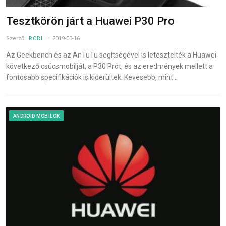
Tesztkörön járt a Huawei P30 Pro
Szerző:
ROBI
2019-03-16
Az Geekbench és az AnTuTu segítségével is letesztelték a Huawei
következő csúcsmobilját, a P30 Prót, és az eredmények mellett a
fontosabb specifikációk is kiderültek. Kevesebb, mint…
ANDROID MOBILOK