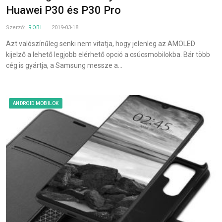
Huawei P30 és P30 Pro
Szerző:
ROBI
2019-03-18
Azt valószínűleg senki nem vitatja, hogy jelenleg az AMOLED
kijelző a lehető legjobb elérhető opció a csúcsmobilokba. Bár több
cég is gyártja, a Samsung messze a…
ANDROID MOBILOK