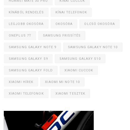
HUAWEI MATE 30 PRO
KÍNAI CUCCOK
KÍNÁBÓL RENDELÉS
KÍNAI TELEFONOK
LEGJOBB OKOSÓRA
OKOSÓRA
OLCSÓ OKOSÓRA
ONEPLUS 7T
SAMSUNG FRISSÍTÉS
SAMSUNG GALAXY NOTE 9
SAMSUNG GALAXY NOTE 10
SAMSUNG GALAXY S9
SAMSUNG GALAXY S10
SAMSUNG GALAXY FOLD
XIAOMI CUCCOK
XIAOMI HÍREK
XIAOMI MI NOTE 10
XIAOMI TELEFONOK
XIAOMI TESZTEK