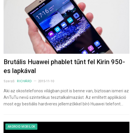
Brutális Huawei phablet tűnt fel Kirin 950-
es lapkával
Szerző:
RICHÁRD
2015-11-10
Aki az okostelefonos világban picit is benne van, biztosan ismeri az
AnTuTu nevű szintetikus tesztalkalmazást. Az említett applikáció
most egy bestiális hardveres jellemzőkkel bíró Huawei telefont…
ANDROID MOBILOK