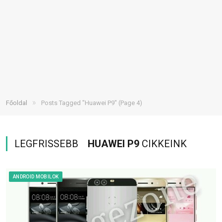
»
Főoldal
Posts Tagged "Huawei P9"
(Page 4)
LEGFRISSEBB
HUAWEI P9
CIKKEINK
ANDROID MOBILOK