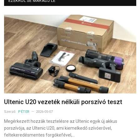
EZEKRŐL SE MARADJ LE
Ultenic U20 vezeték nélküli porszívó teszt
Szerző:
PÉTER
2026-05-07
Megérkezett hozzák tesztelésre az Ultenic egyik új akkus
porszívója, az Ultenic U20, ami kiemelkedő szívóerővel,
feltekeredésmentes forgókefével,…