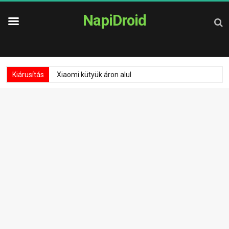
NapiDroid
Kiárusítás
Xiaomi kütyük áron alul