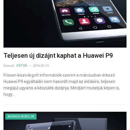
Teljesen új dizájnt kaphat a Huawei P9
Szerző:
PÉTER
2016-01-15
Frissen kiszivárgott információk szerint a márciusban érkező
Huawei P9 egyáltalán nem hasonlít majd az elődeire, teljesen
megújul ugyanis a készülék dizájnja. Mindjárt mutatjuk képen is,
hogy…
ANDROID MOBILOK