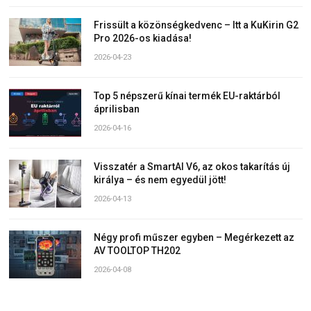
Frissült a közönségkedvenc – Itt a KuKirin G2
Pro 2026-os kiadása!
2026-04-23
Top 5 népszerű kínai termék EU-raktárból
áprilisban
2026-04-16
Visszatér a SmartAI V6, az okos takarítás új
királya – és nem egyedül jött!
2026-04-13
Négy profi műszer egyben – Megérkezett az
AV TOOLTOP TH202
2026-04-08