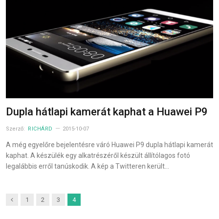
Dupla hátlapi kamerát kaphat a Huawei P9
Szerző:
RICHÁRD
2015-10-07
A még egyelőre bejelentésre váró Huawei P9 dupla hátlapi kamerát
kaphat. A készülék egy alkatrészéről készült állítólagos fotó
legalábbis erről tanúskodik. A kép a Twitteren került…
Previous
1
2
3
4