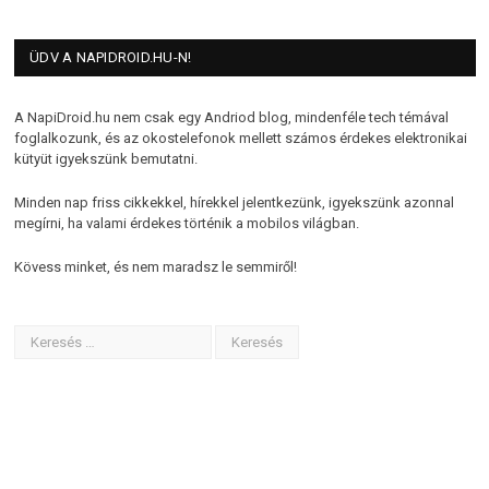
ÜDV A NAPIDROID.HU-N!
A NapiDroid.hu nem csak egy Andriod blog, mindenféle tech témával
foglalkozunk, és az okostelefonok mellett számos érdekes elektronikai
kütyüt igyekszünk bemutatni.
Minden nap friss cikkekkel, hírekkel jelentkezünk, igyekszünk azonnal
megírni, ha valami érdekes történik a mobilos világban.
Kövess minket, és nem maradsz le semmiről!