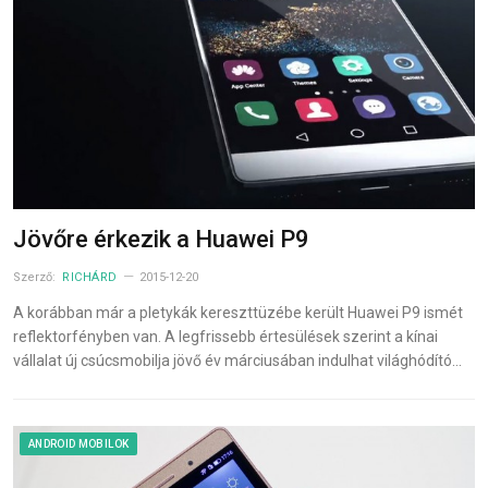
Jövőre érkezik a Huawei P9
Szerző:
RICHÁRD
2015-12-20
A korábban már a pletykák kereszttüzébe került Huawei P9 ismét
reflektorfényben van. A legfrissebb értesülések szerint a kínai
vállalat új csúcsmobilja jövő év márciusában indulhat világhódító…
ANDROID MOBILOK