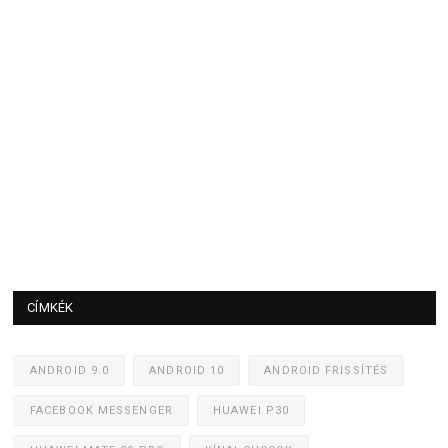
CÍMKÉK
ANDROID 9.0
ANDROID 10
ANDROID FRISSÍTÉS
FACEBOOK MESSENGER
HUAWEI P30