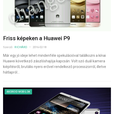
Friss képeken a Huawei P9
Szerző:
RICHÁRD
2016-02-18
Már egy jó ideje lehet mindenféle spekulációval találkozni a kínai
Huawei következő zászlóshajója kapcsán. Volt szó duál kamera
kiépítésről, brutális nyers erővel rendelkező processzorról, illetve
hátlapról…
ANDROID MOBILOK