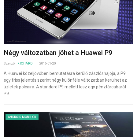
Négy változatban jöhet a Huawei P9
Szerző:
RICHÁRD
2016-01-20
A Huawei közeljövőben bemutatásra kerülő zászlóshajója, a P9
egy friss jelentés szerint négy különféle változatban kerülhet az
üzletek polcaira. A standard P9 mellett lesz egy pénztárcabarát
P9…
ANDROID MOBILOK