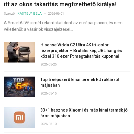
itt az okos takarítás megfizethető királya!
Szerző:
KASTÉLY BÉLA
2026-06-01
A SmartAI V6 ismét rekordokat dönt az európai piacon, és nem
véletlenül: a vásárlók visszajelzései…
Hisense Vidda C2 Ultra 4K tri-color
lézerprojektor – Brutális kép, JBL hang és
közel 310 ezer Ft megtakarítás kuponnal
2026-05-25
Top 5 népszerű kínai termék EU raktárról
májusban
2026-05-15
33+1 hasznos Xiaomi és más kínai termék jó
áron májusban
2026-05-10