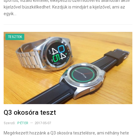
sportos, vízálló kivitellel, elképesztő üzemidővel és állandóan aktív
kijelzővel büszkélkedhet. Kezdjük is mindjárt a kijelzővel, ami az
egyik…
TESZTEK
Q3 okosóra teszt
Szerző:
PÉTER
2017-05-07
Megérkezett hozzánk a Q3 okosóra tesztelésre, ami néhány hete