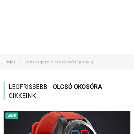
»
Főoldal
Posts Tagged "olcsó okosóra"
(Page 3)
LEGFRISSEBB
OLCSÓ OKOSÓRA
CIKKEINK
WEAR