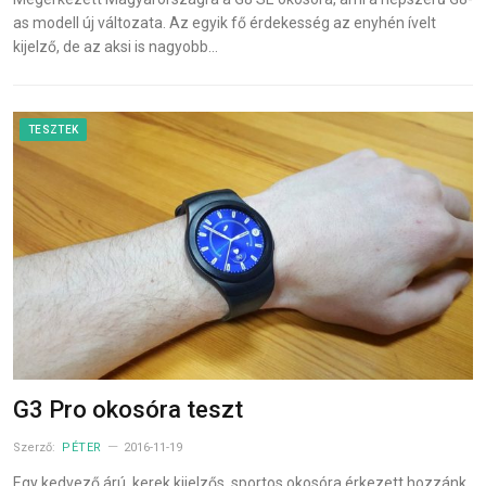
as modell új változata. Az egyik fő érdekesség az enyhén ívelt
kijelző, de az aksi is nagyobb…
TESZTEK
G3 Pro okosóra teszt
Szerző:
PÉTER
2016-11-19
Egy kedvező árú, kerek kijelzős, sportos okosóra érkezett hozzánk