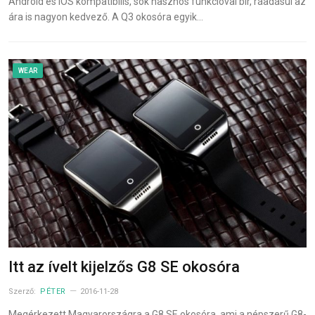
Android és iOS kompatibilis, sok hasznos funkcióval bír, ráadásul az
ára is nagyon kedvező. A Q3 okosóra egyik…
WEAR
Itt az ívelt kijelzős G8 SE okosóra
Szerző:
PÉTER
2016-11-28
Megérkezett Magyarországra a G8 SE okosóra, ami a népszerű G8-