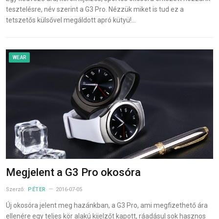
tesztelésre, név szerint a G3 Pro. Nézzük miket is tud ez a
tetszetős külsővel megáldott apró kütyü!…
WEAR
Megjelent a G3 Pro okosóra
Szerző:
PÉTER
2016-07-05
Új okosóra jelent meg hazánkban, a G3 Pro, ami megfizethető ára
ellenére egy teljes kör alakú kijelzőt kapott, ráadásul sok hasznos