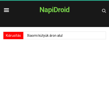
NapiDroid
Kiárusítás
Xiaomi kütyük áron alul