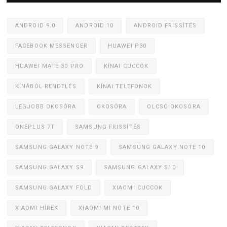
ANDROID 9.0
ANDROID 10
ANDROID FRISSÍTÉS
FACEBOOK MESSENGER
HUAWEI P30
HUAWEI MATE 30 PRO
KÍNAI CUCCOK
KÍNÁBÓL RENDELÉS
KÍNAI TELEFONOK
LEGJOBB OKOSÓRA
OKOSÓRA
OLCSÓ OKOSÓRA
ONEPLUS 7T
SAMSUNG FRISSÍTÉS
SAMSUNG GALAXY NOTE 9
SAMSUNG GALAXY NOTE 10
SAMSUNG GALAXY S9
SAMSUNG GALAXY S10
SAMSUNG GALAXY FOLD
XIAOMI CUCCOK
XIAOMI HÍREK
XIAOMI MI NOTE 10