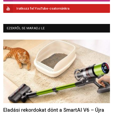
Iratkozz fel YouTube-csatornánkra
EZEKRŐL SE MARADJ LE
Eladási rekordokat dönt a SmartAI V6 – Újra