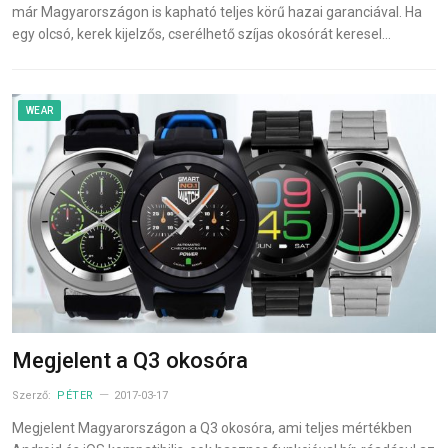
már Magyarországon is kapható teljes körű hazai garanciával. Ha
egy olcsó, kerek kijelzős, cserélhető szíjas okosórát keresel…
WEAR
Megjelent a Q3 okosóra
Szerző:
PÉTER
2017-03-17
Megjelent Magyarországon a Q3 okosóra, ami teljes mértékben