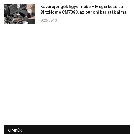
Kávérajongók figyelmébe – Megérkezett a
BlitzHome CM7080, az otthoni baristák álma
2026-05-10
CÍMKÉK