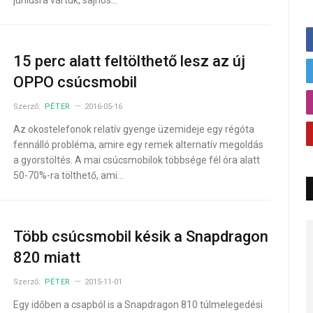
júniusra vártuk, sajnos…
15 perc alatt feltölthető lesz az új
OPPO csúcsmobil
Szerző:
PÉTER
2016-05-16
Az okostelefonok relatív gyenge üzemideje egy régóta
fennálló probléma, amire egy remek alternatív megoldás
a gyorstöltés. A mai csúcsmobilok többsége fél óra alatt
50-70%-ra tölthető, ami…
Több csúcsmobil késik a Snapdragon
820 miatt
Szerző:
PÉTER
2015-11-01
Egy időben a csapból is a Snapdragon 810 túlmelegedési