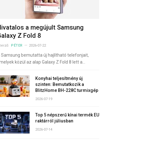
ivatalos a megújult Samsung
alaxy Z Fold 8
zerző:
PÉTER
2026-07-22
 Samsung bemutatta új hajlítható telefonjait,
melyek közül az alap Galaxy Z Fold 8 lett a…
Konyhai teljesítmény új
szinten: Bemutatkozik a
BlitzHome BH-228C turmixgép
2026-07-19
Top 5 népszerű kínai termék EU
raktárról júliusban
2026-07-14