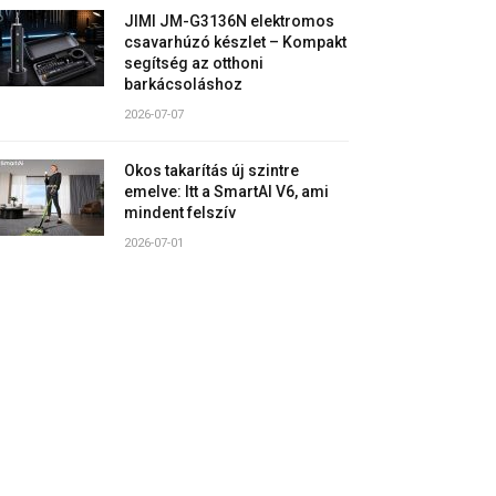
JIMI JM-G3136N elektromos
csavarhúzó készlet – Kompakt
segítség az otthoni
barkácsoláshoz
2026-07-07
Okos takarítás új szintre
emelve: Itt a SmartAI V6, ami
mindent felszív
2026-07-01