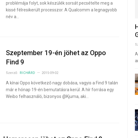
problémája folyt, sok készülék sorsát pecsételte meg a
kissé félresikerült processzor. A Qualcomm a legnagyobb
név a…
H
G
S
Szeptember 19-én jöhet az Oppo
A
Find 9
a
Szerző:
RICHÁRD
2015-09-02
A kínai Oppo következő nagy dobása, vagyis a Find 9 talán
már e hónap 19-én bemutatásra kerül. A hír forrása egy
Weibo felhasználó, bizonyos @Kjuma, aki…