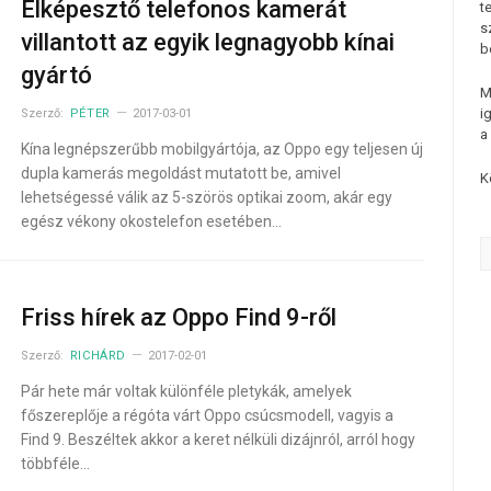
Elképesztő telefonos kamerát
t
s
villantott az egyik legnagyobb kínai
b
gyártó
M
i
Szerző:
PÉTER
2017-03-01
a
Kína legnépszerűbb mobilgyártója, az Oppo egy teljesen új
dupla kamerás megoldást mutatott be, amivel
K
lehetségessé válik az 5-szörös optikai zoom, akár egy
egész vékony okostelefon esetében…
Friss hírek az Oppo Find 9-ről
Szerző:
RICHÁRD
2017-02-01
Pár hete már voltak különféle pletykák, amelyek
főszereplője a régóta várt Oppo csúcsmodell, vagyis a
Find 9. Beszéltek akkor a keret nélküli dizájnról, arról hogy
többféle…