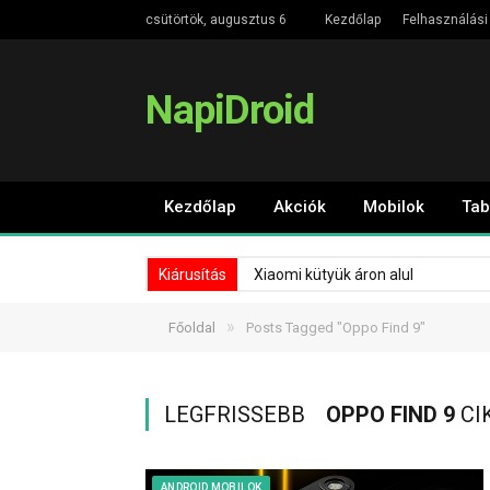
csütörtök, augusztus 6
Kezdőlap
Felhasználási 
NapiDroid
Kezdőlap
Akciók
Mobilok
Tab
Kiárusítás
Xiaomi kütyük áron alul
»
Főoldal
Posts Tagged "Oppo Find 9"
LEGFRISSEBB
OPPO FIND 9
CI
ANDROID MOBILOK