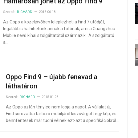
Hamarosan jöhet az Oppo Find 9
Szerző:
RICHÁRD
2015-06-18
Az Oppo a közeljövőben leleplezheti a Find 7 utódját,
legalábbis ha hihetünk annak a fotónak, ami a Guangzhou
Mobile nevű kínai szolgáltatótól származik. A szolgáltató
a…
Oppo Find 9 – újabb fenevad a
láthatáron
Szerző:
RICHÁRD
2015-01-23
Az Oppo aztán tényleg nem lopja a napot. A vállalat új,
Find sorozatba tartozó mobiljáról kiszivárgott egy kép, és
bennfentesek már tudni vélnek ezt-azt a specifikációkról…