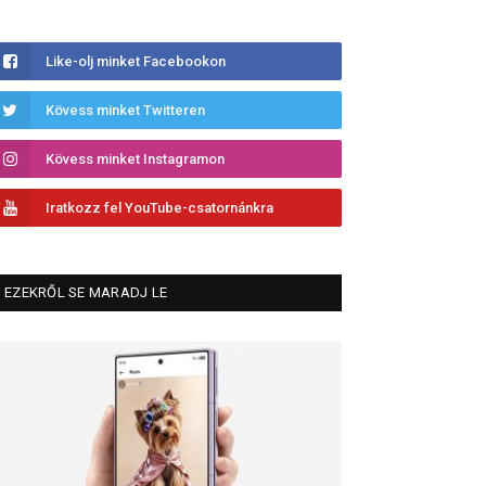
Like-olj minket Facebookon
Kövess minket Twitteren
Kövess minket Instagramon
Iratkozz fel YouTube-csatornánkra
EZEKRŐL SE MARADJ LE