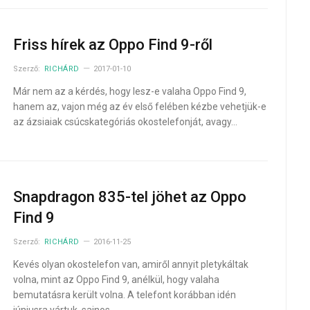
Friss hírek az Oppo Find 9-ről
Szerző:
RICHÁRD
2017-01-10
Már nem az a kérdés, hogy lesz-e valaha Oppo Find 9,
hanem az, vajon még az év első felében kézbe vehetjük-e
az ázsiaiak csúcskategóriás okostelefonját, avagy…
Snapdragon 835-tel jöhet az Oppo
Find 9
Szerző:
RICHÁRD
2016-11-25
Kevés olyan okostelefon van, amiről annyit pletykáltak
volna, mint az Oppo Find 9, anélkül, hogy valaha
bemutatásra került volna. A telefont korábban idén