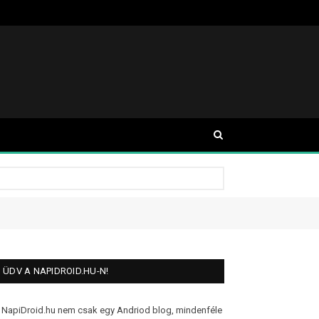
ÜDV A NAPIDROID.HU-N!
 NapiDroid.hu nem csak egy Andriod blog, mindenféle