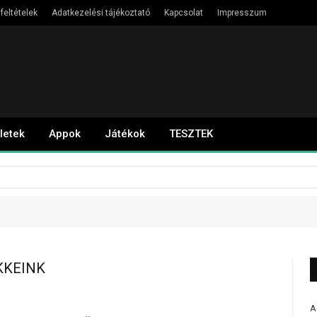
feltételek
Adatkezelési tájékoztató
Kapcsolat
Impresszum
letek
Appok
Játékok
TESZTEK
KKEINK
A