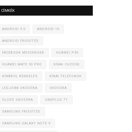
CÍMKÉK
ANDROID 9.0
ANDROID 10
ANDROID FRISSÍTÉS
FACEBOOK MESSENGER
HUAWEI P30
HUAWEI MATE 30 PRO
KÍNAI CUCCOK
KÍNÁBÓL RENDELÉS
KÍNAI TELEFONOK
LEGJOBB OKOSÓRA
OKOSÓRA
OLCSÓ OKOSÓRA
ONEPLUS 7T
SAMSUNG FRISSÍTÉS
SAMSUNG GALAXY NOTE 9