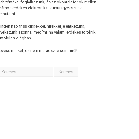
ech témával foglalkozunk, és az okostelefonok mellett
zámos érdekes elektronikai kütyüt igyekszünk
emutatni.
inden nap friss cikkekkel, hírekkel jelentkezünk,
gyekszünk azonnal megírni, ha valami érdekes történik
 mobilos világban.
övess minket, és nem maradsz le semmiről!