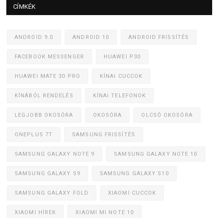
CÍMKÉK
ANDROID 9.0
ANDROID 10
ANDROID FRISSÍTÉS
FACEBOOK MESSENGER
HUAWEI P30
HUAWEI MATE 30 PRO
KÍNAI CUCCOK
KÍNÁBÓL RENDELÉS
KÍNAI TELEFONOK
LEGJOBB OKOSÓRA
OKOSÓRA
OLCSÓ OKOSÓRA
ONEPLUS 7T
SAMSUNG FRISSÍTÉS
SAMSUNG GALAXY NOTE 9
SAMSUNG GALAXY NOTE 10
SAMSUNG GALAXY S9
SAMSUNG GALAXY S10
SAMSUNG GALAXY FOLD
XIAOMI CUCCOK
XIAOMI HÍREK
XIAOMI MI NOTE 10