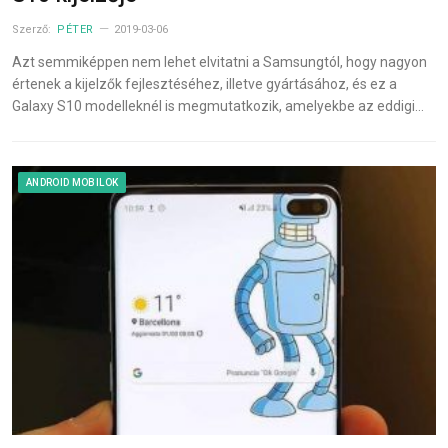
Szerző:
PÉTER
2019-03-06
Azt semmiképpen nem lehet elvitatni a Samsungtól, hogy nagyon
értenek a kijelzők fejlesztéséhez, illetve gyártásához, és ez a
Galaxy S10 modelleknél is megmutatkozik, amelyekbe az eddigi…
ANDROID MOBILOK