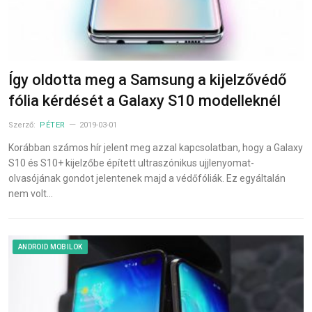
Így oldotta meg a Samsung a kijelzővédő
fólia kérdését a Galaxy S10 modelleknél
Szerző:
PÉTER
2019-03-01
Korábban számos hír jelent meg azzal kapcsolatban, hogy a Galaxy
S10 és S10+ kijelzőbe épített ultraszónikus ujjlenyomat-
olvasójának gondot jelentenek majd a védőfóliák. Ez egyáltalán
nem volt…
ANDROID MOBILOK