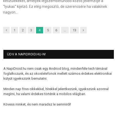
készülékeket, amelyek legszembetűnőbb közös jellemzője a
“lyukas” kijelző. Ez elég megosztó, de szerencsére ha valakinek
nagyon…
Previous
Next
1
2
3
4
5
6
…
13
ÜDV A NAPIDROID.HU-N!
A NapiDroid.hu nem csak egy Andriod blog, mindenféle tech témával
foglalkozunk, és az okostelefonok mellett számos érdekes elektronikai
kütyüt igyekszünk bemutatni.
Minden nap friss cikkekkel, hírekkel jelentkezünk, igyekszünk azonnal
megírni, ha valami érdekes történik a mobilos világban.
Kövess minket, és nem maradsz le semmiről!