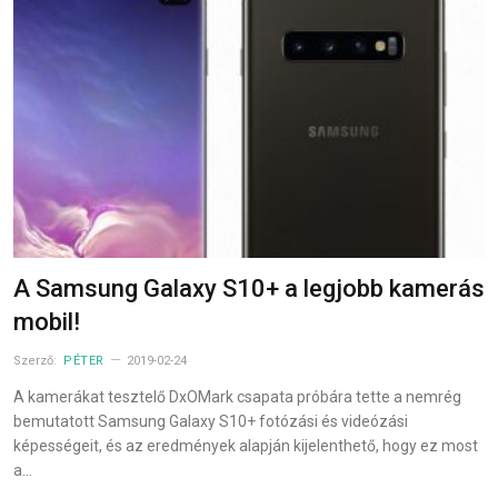
A Samsung Galaxy S10+ a legjobb kamerás
mobil!
Szerző:
PÉTER
2019-02-24
A kamerákat tesztelő DxOMark csapata próbára tette a nemrég
bemutatott Samsung Galaxy S10+ fotózási és videózási
képességeit, és az eredmények alapján kijelenthető, hogy ez most
a…