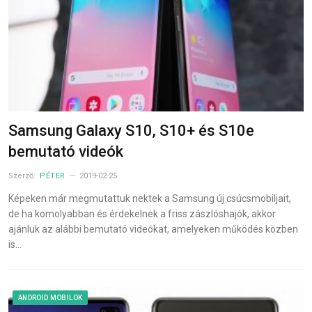
Samsung Galaxy S10, S10+ és S10e
bemutató videók
Szerző:
PÉTER
2019-02-25
Képeken már megmutattuk nektek a Samsung új csúcsmobiljait,
de ha komolyabban és érdekelnek a friss zászlóshajók, akkor
ajánluk az alábbi bemutató videókat, amelyeken működés közben
is…
ANDROID MOBILOK