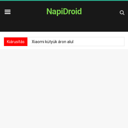
NapiDroid
Kiárusítás
Xiaomi kütyük áron alul