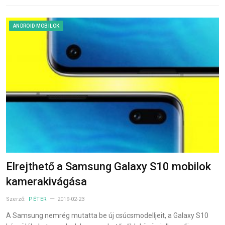
ANDROID MOBILOK
Elrejthető a Samsung Galaxy S10 mobilok
kamerakivágása
Szerző:
PÉTER
2019-02-23
A Samsung nemrég mutatta be új csúcsmodelljeit, a Galaxy S10