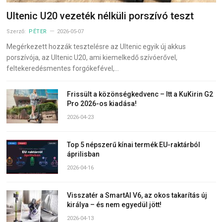
Ultenic U20 vezeték nélküli porszívó teszt
Szerző:
PÉTER
2026-05-07
Megérkezett hozzák tesztelésre az Ultenic egyik új akkus
porszívója, az Ultenic U20, ami kiemelkedő szívóerővel,
feltekeredésmentes forgókefével,…
Frissült a közönségkedvenc – Itt a KuKirin G2
Pro 2026-os kiadása!
2026-04-23
Top 5 népszerű kínai termék EU-raktárból
áprilisban
2026-04-16
Visszatér a SmartAI V6, az okos takarítás új
királya – és nem egyedül jött!
2026-04-13