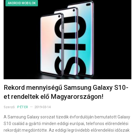
ANDROID MOBILOK
Rekord mennyiségű Samsung Galaxy S10-
et rendeltek elő Magyarországon!
Szerző:
PÉTER
2019-03-14
A Samsung Galaxy sorozat tizedik évfordulóján bemutatott Galaxy
S10 család a gyártó minden eddigi európai, telefonos előrendelési
rekordját megdöntötte. Az eddigi legrövidebb előrendelési időszak