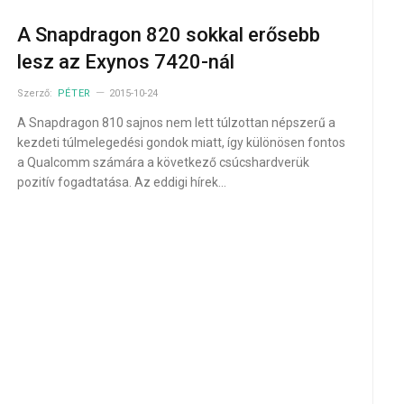
A Snapdragon 820 sokkal erősebb
lesz az Exynos 7420-nál
Szerző:
PÉTER
2015-10-24
A Snapdragon 810 sajnos nem lett túlzottan népszerű a
kezdeti túlmelegedési gondok miatt, így különösen fontos
a Qualcomm számára a következő csúcshardverük
pozitív fogadtatása. Az eddigi hírek…