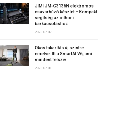
JIMI JM-G3136N elektromos
csavarhúzó készlet – Kompakt
segítség az otthoni
barkácsoláshoz
2026-07-07
Okos takarítás új szintre
emelve: Itt a SmartAI V6, ami
mindent felszív
2026-07-01