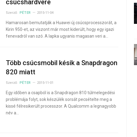
csúcshardvere
Szerző:
PÉTER
2015-11-04
Hamarosan bemutatják a Huawei új csúcsprocesszorát, a
Kirin 950-et, az viszont már most kiderült, hogy egy igazi
fenevadról van szó. A lapka ugyanis magasan veri a…
Több csúcsmobil késik a Snapdragon
820 miatt
Szerző:
PÉTER
2015-11-01
Egy időben a csapból is a Snapdragon 810 túlmelegedési
problémája folyt, sok készülék sorsát pecsételte meg a
kissé félresikerült processzor. A Qualcomm a legnagyobb
név a…