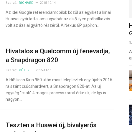
Szerző:
RICHÁRD
2015-12-14
Az idei Google referenciamobilok közül az egyiket a kínai
Huawei gyártotta, ami ugyebár az első ilyen próbálkozás
H
volt az ázsiai gyártó részéről. A Nexus 6P papíron…
G
S
Hivatalos a Qualcomm új fenevadja,
A
a
a Snapdragon 820
Szerző:
PÉTER
2015-11-11
A HiSilicon Kirin 950 után most lelepleztek egy újabb 2016-
ra szánt csúcshardvert, a Snapdragon 820-at. Az új
egység “csak” 4 magos processzorral érkezik, de így is
nagyon…
Teszten a Huawei új, bivalyerős