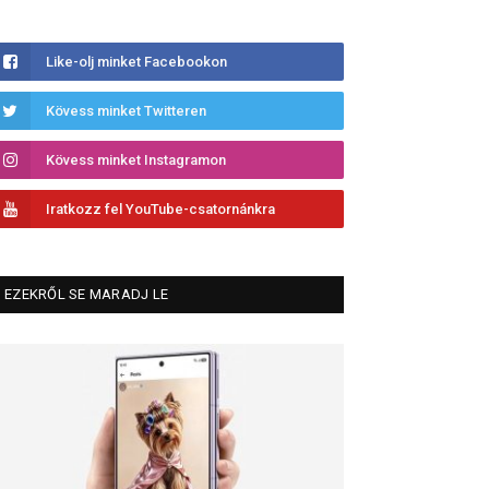
Like-olj minket Facebookon
Kövess minket Twitteren
Kövess minket Instagramon
Iratkozz fel YouTube-csatornánkra
EZEKRŐL SE MARADJ LE