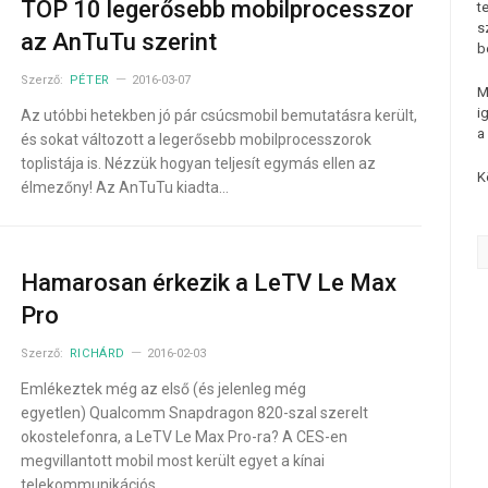
TOP 10 legerősebb mobilprocesszor
t
s
az AnTuTu szerint
b
Szerző:
PÉTER
2016-03-07
M
i
Az utóbbi hetekben jó pár csúcsmobil bemutatásra került,
a
és sokat változott a legerősebb mobilprocesszorok
toplistája is. Nézzük hogyan teljesít egymás ellen az
K
élmezőny! Az AnTuTu kiadta…
Hamarosan érkezik a LeTV Le Max
Pro
Szerző:
RICHÁRD
2016-02-03
Emlékeztek még az első (és jelenleg még
egyetlen) Qualcomm Snapdragon 820-szal szerelt
okostelefonra, a LeTV Le Max Pro-ra? A CES-en
megvillantott mobil most került egyet a kínai
telekommunikációs…