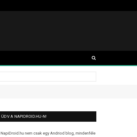
ÜDV A NAPIDROID.HU-N!
 NapiDroid.hu nem csak egy Andriod blog, mindenféle