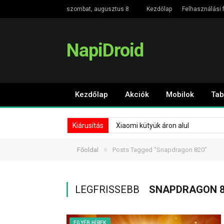
szombat, augusztus 8
Kezdőlap
Felhasználási f
NapiDroid
Kezdőlap
Akciók
Mobilok
Tab
Kiárusítás
Xiaomi kütyük áron alul
»
Főoldal
Posts Tagged "Snapdragon 820"
LEGFRISSEBB
SNAPDRAGON 8
EGYÉB HÍREK