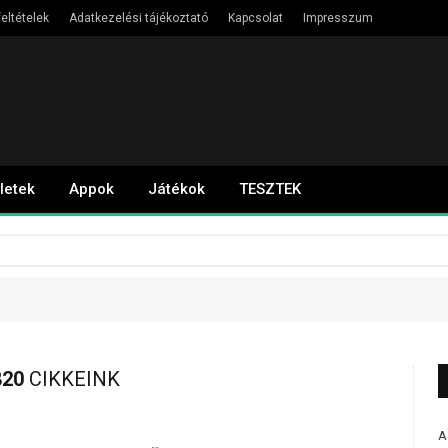
eltételek
Adatkezelési tájékoztató
Kapcsolat
Impresszum
letek
Appok
Játékok
TESZTEK
20
CIKKEINK
A