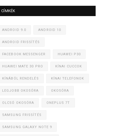
CÍMKÉK
ANDROID 9.0
ANDROID 10
ANDROID FRISSÍTÉS
FACEBOOK MESSENGER
HUAWEI P30
HUAWEI MATE 30 PRO
KÍNAI CUCCOK
KÍNÁBÓL RENDELÉS
KÍNAI TELEFONOK
LEGJOBB OKOSÓRA
OKOSÓRA
OLCSÓ OKOSÓRA
ONEPLUS 7T
SAMSUNG FRISSÍTÉS
SAMSUNG GALAXY NOTE 9