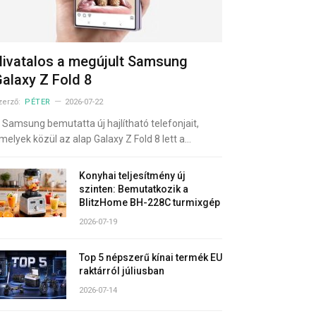
ivatalos a megújult Samsung
alaxy Z Fold 8
zerző:
PÉTER
2026-07-22
 Samsung bemutatta új hajlítható telefonjait,
melyek közül az alap Galaxy Z Fold 8 lett a…
Konyhai teljesítmény új
szinten: Bemutatkozik a
BlitzHome BH-228C turmixgép
2026-07-19
Top 5 népszerű kínai termék EU
raktárról júliusban
2026-07-14