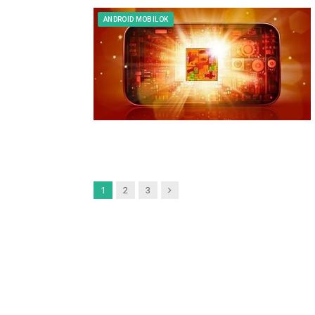
ANDROID MOBILOK
Next
1
2
3