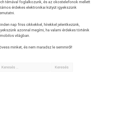
ech témával foglalkozunk, és az okostelefonok mellett
zámos érdekes elektronikai kütyüt igyekszünk
emutatni.
inden nap friss cikkekkel, hírekkel jelentkezünk,
gyekszünk azonnal megírni, ha valami érdekes történik
 mobilos világban.
övess minket, és nem maradsz le semmiről!