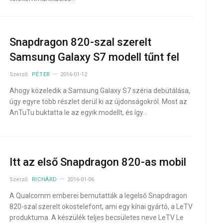
Snapdragon 820-szal szerelt
Samsung Galaxy S7 modell tűnt fel
Szerző:
PÉTER
2016-01-12
Ahogy közeledik a Samsung Galaxy S7 széria debütálása,
úgy egyre több részlet derül ki az újdonságokról. Most az
AnTuTu buktatta le az egyik modellt, és így…
Itt az első Snapdragon 820-as mobil
Szerző:
RICHÁRD
2016-01-06
A Qualcomm emberei bemutatták a legelső Snapdragon
820-szal szerelt okostelefont, ami egy kínai gyártó, a LeTV
produktuma. A készülék teljes becsületes neve LeTV Le