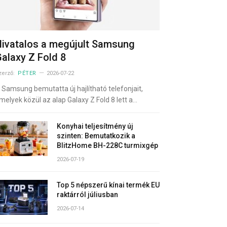
ivatalos a megújult Samsung
alaxy Z Fold 8
zerző:
PÉTER
2026-07-22
 Samsung bemutatta új hajlítható telefonjait,
melyek közül az alap Galaxy Z Fold 8 lett a…
Konyhai teljesítmény új
szinten: Bemutatkozik a
BlitzHome BH-228C turmixgép
2026-07-19
Top 5 népszerű kínai termék EU
raktárról júliusban
2026-07-14