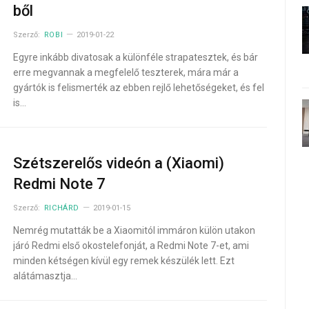
ből
Szerző:
ROBI
2019-01-22
Egyre inkább divatosak a különféle strapatesztek, és bár
erre megvannak a megfelelő teszterek, mára már a
gyártók is felismerték az ebben rejlő lehetőségeket, és fel
is…
Szétszerelős videón a (Xiaomi)
Redmi Note 7
Szerző:
RICHÁRD
2019-01-15
Nemrég mutatták be a Xiaomitól immáron külön utakon
járó Redmi első okostelefonját, a Redmi Note 7-et, ami
minden kétségen kívül egy remek készülék lett. Ezt
alátámasztja…