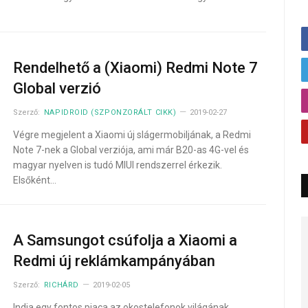
Rendelhető a (Xiaomi) Redmi Note 7
Global verzió
Szerző:
NAPIDROID (SZPONZORÁLT CIKK)
2019-02-27
Végre megjelent a Xiaomi új slágermobiljának, a Redmi
Note 7-nek a Global verziója, ami már B20-as 4G-vel és
magyar nyelven is tudó MIUI rendszerrel érkezik.
Elsőként…
A Samsungot csúfolja a Xiaomi a
Redmi új reklámkampányában
Szerző:
RICHÁRD
2019-02-05
India egy fontos piaca az okostelefonok világának,