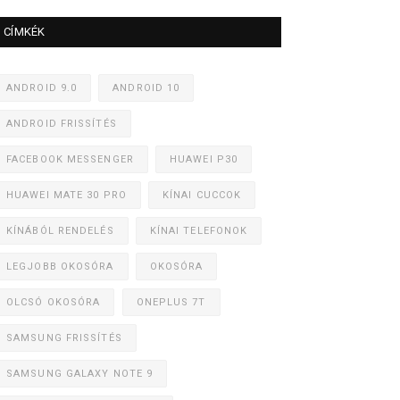
CÍMKÉK
ANDROID 9.0
ANDROID 10
ANDROID FRISSÍTÉS
FACEBOOK MESSENGER
HUAWEI P30
HUAWEI MATE 30 PRO
KÍNAI CUCCOK
KÍNÁBÓL RENDELÉS
KÍNAI TELEFONOK
LEGJOBB OKOSÓRA
OKOSÓRA
OLCSÓ OKOSÓRA
ONEPLUS 7T
SAMSUNG FRISSÍTÉS
SAMSUNG GALAXY NOTE 9