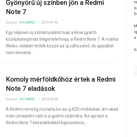
Gyönyörű új színben jön a Redmi
t
s
Note 7
b
Szerző:
RICHÁRD
2019-07-20
M
i
Egy teljesen új színárnyalatot kap a kínai gyártó
a
középkategóriás slágertelefonja, a Redmi Note 7. A márka
Weibo-oldalán tették közzé az új változatot, és igazából
K
nem lennénk…
Komoly mérföldkőhöz értek a Redmi
Note 7 eladások
Szerző:
RICHÁRD
2019-05-28
A Redmi nemrég mutatta be az új K20 mobilokat, ám akad
más ünnepelni való is a gyártó számára. Az apropó a
Redmi Note 7 készülékekkel kapcsolatos,…