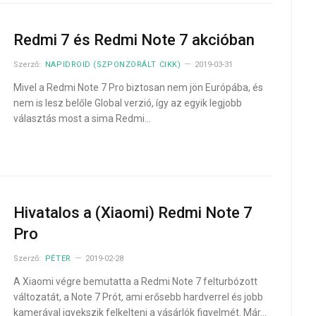
Redmi 7 és Redmi Note 7 akcióban
Szerző:
NAPIDROID (SZPONZORÁLT CIKK)
2019-03-31
Mivel a Redmi Note 7 Pro biztosan nem jön Európába, és
nem is lesz belőle Global verzió, így az egyik legjobb
választás most a sima Redmi…
Hivatalos a (Xiaomi) Redmi Note 7
Pro
Szerző:
PÉTER
2019-02-28
A Xiaomi végre bemutatta a Redmi Note 7 felturbózott
változatát, a Note 7 Prót, ami erősebb hardverrel és jobb
kamerával igyekszik felkelteni a vásárlók figyelmét. Már…