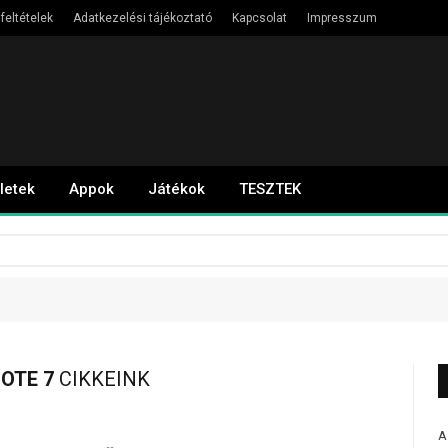
feltételek
Adatkezelési tájékoztató
Kapcsolat
Impresszum
letek
Appok
Játékok
TESZTEK
NOTE 7
CIKKEINK
A