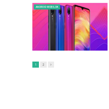
ANDROID MOBILOK
Next
1
2