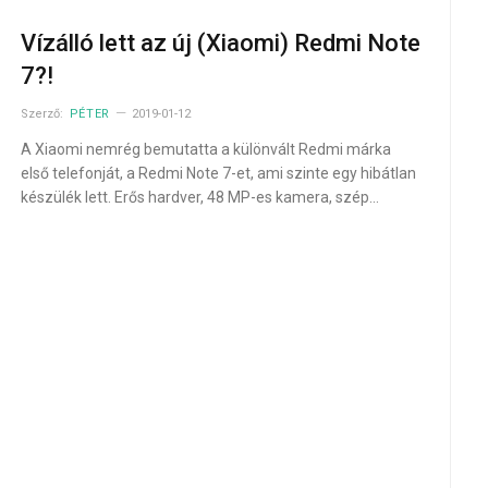
Vízálló lett az új (Xiaomi) Redmi Note
7?!
Szerző:
PÉTER
2019-01-12
A Xiaomi nemrég bemutatta a különvált Redmi márka
első telefonját, a Redmi Note 7-et, ami szinte egy hibátlan
készülék lett. Erős hardver, 48 MP-es kamera, szép…