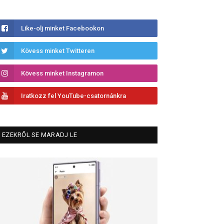
Like-olj minket Facebookon
Kövess minket Twitteren
Kövess minket Instagramon
Iratkozz fel YouTube-csatornánkra
EZEKRŐL SE MARADJ LE