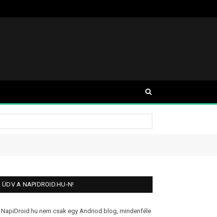
ÜDV A NAPIDROID.HU-N!
 NapiDroid.hu nem csak egy Andriod blog, mindenféle