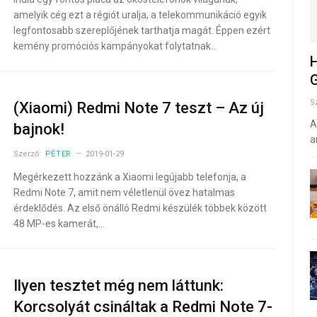
amelyik cég ezt a régiót uralja, a telekommunikáció egyik
legfontosabb szereplőjének tarthatja magát. Éppen ezért
kemény promóciós kampányokat folytatnak…
H
G
S
(Xiaomi) Redmi Note 7 teszt – Az új
A
bajnok!
a
Szerző:
PÉTER
2019-01-29
Megérkezett hozzánk a Xiaomi legújabb telefonja, a
Redmi Note 7, amit nem véletlenül övez hatalmas
érdeklődés. Az első önálló Redmi készülék többek között
48 MP-es kamerát,…
Ilyen tesztet még nem láttunk:
Korcsolyát csináltak a Redmi Note 7-