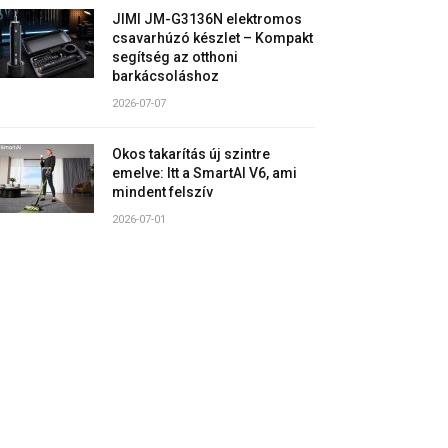
JIMI JM-G3136N elektromos
csavarhúzó készlet – Kompakt
segítség az otthoni
barkácsoláshoz
2026-07-07
Okos takarítás új szintre
emelve: Itt a SmartAI V6, ami
mindent felszív
2026-07-01