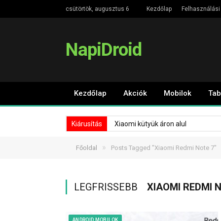
csütörtök, augusztus 6
Kezdőlap
Felhasználási 
NapiDroid
Kezdőlap
Akciók
Mobilok
Tab
Kiárusítás
Xiaomi kütyük áron alul
»
Főoldal
Posts Tagged "Xiaomi Redmi Note 7"
LEGFRISSEBB
XIAOMI REDMI 
ANDROID MOBILOK