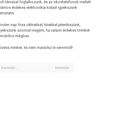
ech témával foglalkozunk, és az okostelefonok mellett
zámos érdekes elektronikai kütyüt igyekszünk
emutatni.
inden nap friss cikkekkel, hírekkel jelentkezünk,
gyekszünk azonnal megírni, ha valami érdekes történik
 mobilos világban.
övess minket, és nem maradsz le semmiről!