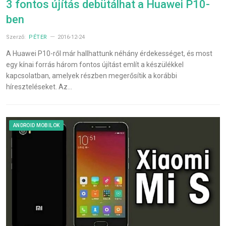
3 fontos újítás debütálhat a Huawei P10-
ben
Szerző:
PÉTER
2016-12-24
A Huawei P10-ről már hallhattunk néhány érdekességet, és most
egy kínai forrás három fontos újítást említ a készülékkel
kapcsolatban, amelyek részben megerősítik a korábbi
híreszteléseket. Az…
ANDROID MOBILOK