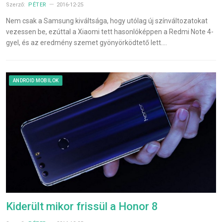
Szerző:
PÉTER
2016-12-25
Nem csak a Samsung kiváltsága, hogy utólag új színváltozatokat
vezessen be, ezúttal a Xiaomi tett hasonlóképpen a Redmi Note 4-
gyel, és az eredmény szemet gyönyörködtető lett.…
ANDROID MOBILOK
Kiderült mikor frissül a Honor 8