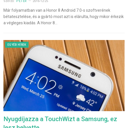
Szerző:
PÉTER
2016-12-25
Már folyamatban van a Honor 8 Android 7.0-s szoftverének
bétatesztelése, és a gyártó most azt is elárulta, hogy mikor érkezik
a végleges kiadás. A Honor 8…
EGYÉB HÍREK
Nyugdíjazza a TouchWizt a Samsung, ez
lesz helyette