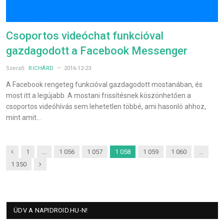
Csoportos videóchat funkcióval
gazdagodott a Facebook Messenger
Szerző:
RICHÁRD
2016-12-23
A Facebook rengeteg funkcióval gazdagodott mostanában, és
most itt a legújabb. A mostani frissítésnek köszönhetően a
csoportos videóhívás sem lehetetlen többé, ami hasonló ahhoz,
mint amit…
Previous
1
…
1 056
1 057
1 058
1 059
1 060
…
Next
1 350
ÜDV A NAPIDROID.HU-N!