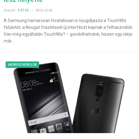
Szerző:
PÉTER
2016-12-24
A Samsung hamarosan hivatalosan is nyugdíjazza a TouchWiz
felületet, a Nougat frissítéssel új interfészt kapnak a felhasználók.
Van még egyáltalán TouchWiz? – gondolhatnánk, hiszen egy ideje
már…
ANDROID MOBILOK