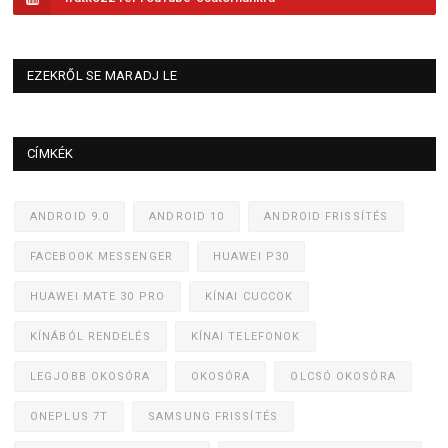
EZEKRŐL SE MARADJ LE
CÍMKÉK
ANDROID 9.0
ANDROID 10
ANDROID FRISSÍTÉS
FACEBOOK MESSENGER
HUAWEI P30
HUAWEI MATE 30 PRO
KÍNAI CUCCOK
KÍNÁBÓL RENDELÉS
KÍNAI TELEFONOK
LEGJOBB OKOSÓRA
OKOSÓRA
OLCSÓ OKOSÓRA
ONEPLUS 7T
SAMSUNG FRISSÍTÉS