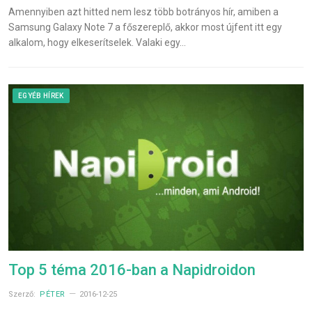
Amennyiben azt hitted nem lesz több botrányos hír, amiben a
Samsung Galaxy Note 7 a főszereplő, akkor most újfent itt egy
alkalom, hogy elkeserítselek. Valaki egy…
EGYÉB HÍREK
Top 5 téma 2016-ban a Napidroidon
Szerző:
PÉTER
2016-12-25