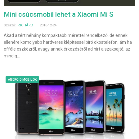
Mini csúcsmobil lehet a Xiaomi Mi S
Szerző:
RICHÁRD
2016-12-24
Akad azért néhány kompaktabb mérettel rendelkező, de ennek
ellenére komolyabb hardveres kiépítéssel bíró okostelefon, ám ha
efféle eszközről, avagy annak érkezéséről ad hírt a szaksajtó, az
mindig…
ANDROID MOBILOK