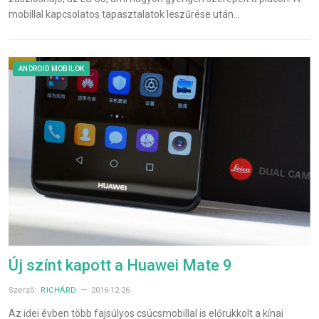
mobillal kapcsolatos tapasztalatok leszűrése után…
ANDROID MOBILOK
Új színt kapott a Huawei Mate 9
Szerző:
RICHÁRD
2016-12-26
Az idei évben több fajsúlyos csúcsmobillal is előrukkolt a kínai