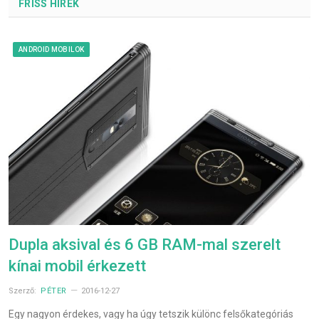
FRISS HÍREK
ANDROID MOBILOK
Dupla aksival és 6 GB RAM-mal szerelt
kínai mobil érkezett
Szerző:
PÉTER
2016-12-27
Egy nagyon érdekes, vagy ha úgy tetszik különc felsőkategóriás