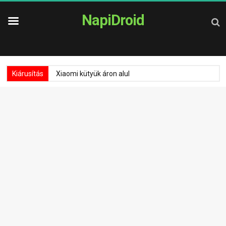
NapiDroid
Kiárusítás
Xiaomi kütyük áron alul