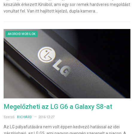
készülék érkezett Kínából, ami egy sor remek hardveres megoldást
vonultat fel. Van itt hajlított kijelző, dupla kamera…
ANDROID MOBILOK
Megelőzheti az LG G6 a Galaxy S8-at
Szerző:
RICHÁRD
2016-12-27
Az LG pályafutására nem volt éppen kedvező hatással az idei
zászlóshajó, az LG G5, ami nagyon gyengén szerepelt a piacon. A