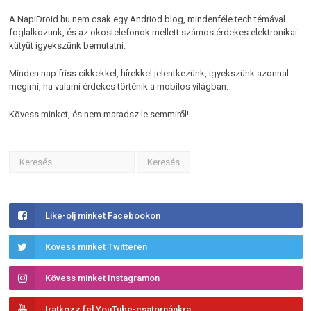
A NapiDroid.hu nem csak egy Andriod blog, mindenféle tech témával
foglalkozunk, és az okostelefonok mellett számos érdekes elektronikai
kütyüt igyekszünk bemutatni.
Minden nap friss cikkekkel, hírekkel jelentkezünk, igyekszünk azonnal
megírni, ha valami érdekes történik a mobilos világban.
Kövess minket, és nem maradsz le semmiről!
Like-olj minket Facebookon
Kövess minket Twitteren
Kövess minket Instagramon
Iratkozz fel YouTube-csatornánkra