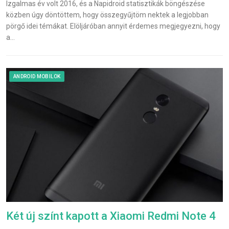
Izgalmas év volt 2016, és a Napidroid statisztikák böngészése
közben úgy döntöttem, hogy összegyűjtöm nektek a legjobban
pörgő idei témákat. Elöljáróban annyit érdemes megjegyezni, hogy
a…
ANDROID MOBILOK
Két új színt kapott a Xiaomi Redmi Note 4