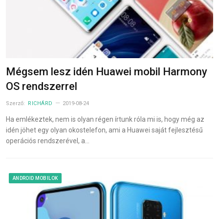
Mégsem lesz idén Huawei mobil Harmony
OS rendszerrel
Szerző:
RICHÁRD
2019-08-24
Ha emlékeztek, nem is olyan régen írtunk róla mi is, hogy még az
idén jöhet egy olyan okostelefon, ami a Huawei saját fejlesztésű
operációs rendszerével, a…
ANDROID MOBILOK