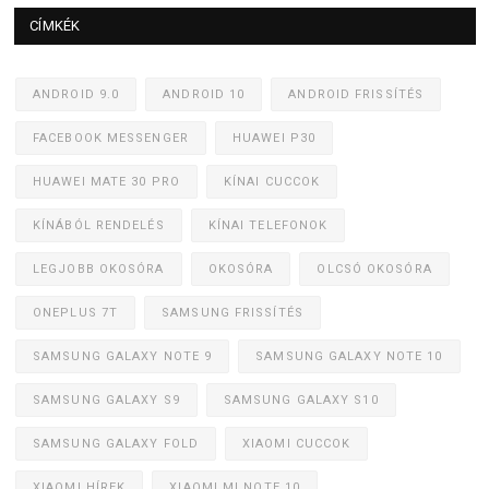
CÍMKÉK
ANDROID 9.0
ANDROID 10
ANDROID FRISSÍTÉS
FACEBOOK MESSENGER
HUAWEI P30
HUAWEI MATE 30 PRO
KÍNAI CUCCOK
KÍNÁBÓL RENDELÉS
KÍNAI TELEFONOK
LEGJOBB OKOSÓRA
OKOSÓRA
OLCSÓ OKOSÓRA
ONEPLUS 7T
SAMSUNG FRISSÍTÉS
SAMSUNG GALAXY NOTE 9
SAMSUNG GALAXY NOTE 10
SAMSUNG GALAXY S9
SAMSUNG GALAXY S10
SAMSUNG GALAXY FOLD
XIAOMI CUCCOK
XIAOMI HÍREK
XIAOMI MI NOTE 10