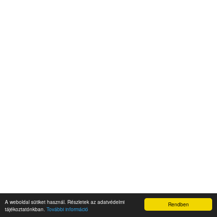
A weboldal sütiket használ. Részletek az adatvédelmi
Rendben
Napidroid.hu 2019
tájékoztatónkban.
További információ