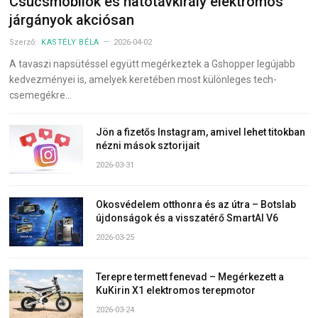
Csúcsmobilok és hatótávkirály elektromos
járgányok akciósan
Szerző:
KASTÉLY BÉLA
2026-04-02
A tavaszi napsütéssel együtt megérkeztek a Gshopper legújabb
kedvezményei is, amelyek keretében most különleges tech-
csemegékre…
Jön a fizetős Instagram, amivel lehet titokban
nézni mások sztorijait
2026-03-31
Okosvédelem otthonra és az útra – Botslab
újdonságok és a visszatérő SmartAI V6
2026-03-25
Terepre termett fenevad – Megérkezett a
KuKirin X1 elektromos terepmotor
2026-03-24