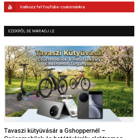
Iratkozz fel YouTube-csatornánkra
EZEKRŐL SE MARADJ LE
Tavaszi kütyüvásár a Gshoppernél –