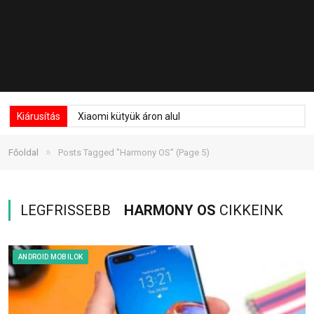
Kiárusítás
Xiaomi kütyük áron alul
»
Főoldal
Posts Tagged "Harmony OS"
(Page 5)
LEGFRISSEBB
HARMONY OS
CIKKEINK
ANDROID MOBILOK