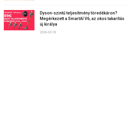
Dyson-szintű teljesítmény töredékáron?
Megérkezett a SmartAI V6, az okos takarítás
új királya
2026-03-18