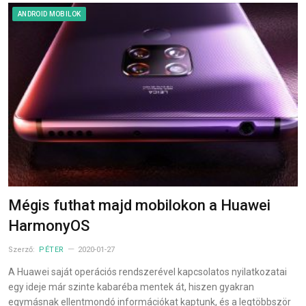
ANDROID MOBILOK
Mégis futhat majd mobilokon a Huawei
HarmonyOS
Szerző:
PÉTER
2020-01-27
A Huawei saját operációs rendszerével kapcsolatos nyilatkozatai
egy ideje már szinte kabaréba mentek át, hiszen gyakran
egymásnak ellentmondó információkat kaptunk, és a legtöbbször