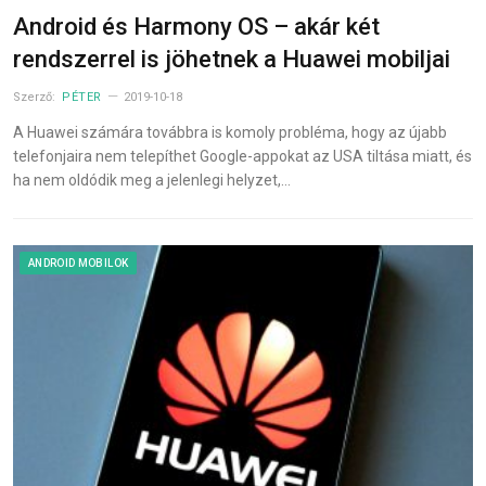
Android és Harmony OS – akár két
rendszerrel is jöhetnek a Huawei mobiljai
Szerző:
PÉTER
2019-10-18
A Huawei számára továbbra is komoly probléma, hogy az újabb
telefonjaira nem telepíthet Google-appokat az USA tiltása miatt, és
ha nem oldódik meg a jelenlegi helyzet,…
ANDROID MOBILOK