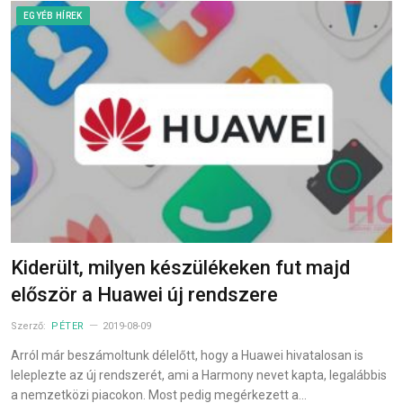
EGYÉB HÍREK
Kiderült, milyen készülékeken fut majd
először a Huawei új rendszere
Szerző:
PÉTER
2019-08-09
Arról már beszámoltunk délelőtt, hogy a Huawei hivatalosan is
leleplezte az új rendszerét, ami a Harmony nevet kapta, legalábbis
a nemzetközi piacokon. Most pedig megérkezett a…