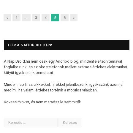
Previous
Next
1
…
3
4
5
6
ÜDV A NAPIDROID.HU-N!
A NapiDroid.hu nem csak egy Andriod blog, mindenféle tech témával
foglalkozunk, és az okostelefonok mellett számos érdekes elektronikai
kütyüt igyekszünk bemutatni.
Minden nap friss cikkekkel, hírekkel jelentkezünk, igyekszünk azonnal
megírni, ha valami érdekes történik a mobilos világban.
Kövess minket, és nem maradsz le semmiről!