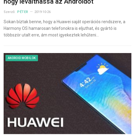
hogy leválthassa az Androidot
Szerző:
PÉTER
2019-10-26
Sokan bíztak benne, hogy a Huawei saját operációs rendszere, a
Harmony OS hamarosan telefonokra is eljuthat, és gyártó is
többször utalt erre, ám most igyekeztek lehűteni…
ANDROID MOBILOK