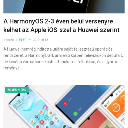
A HarmonyOS 2-3 éven belül versenyre
kelhet az Apple iOS-szel a Huawei szerint
Szerző:
PÉTER
2019-10-13
A Huawei nemrég indította útjára saját fejlesztésű operációs
rendszerét, a HarmonyOS-t, ami első körben televíziókon debütált,
de később várhatóan okostelefonokon is felbukkan, és a gyártó
reményei…
EGYÉB HÍREK