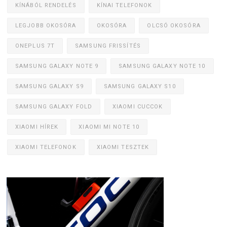
KÍNÁBÓL RENDELÉS
KÍNAI TELEFONOK
LEGJOBB OKOSÓRA
OKOSÓRA
OLCSÓ OKOSÓRA
ONEPLUS 7T
SAMSUNG FRISSÍTÉS
SAMSUNG GALAXY NOTE 9
SAMSUNG GALAXY NOTE 10
SAMSUNG GALAXY S9
SAMSUNG GALAXY S10
SAMSUNG GALAXY FOLD
XIAOMI CUCCOK
XIAOMI HÍREK
XIAOMI MI NOTE 10
XIAOMI TELEFONOK
XIAOMI TESZTEK