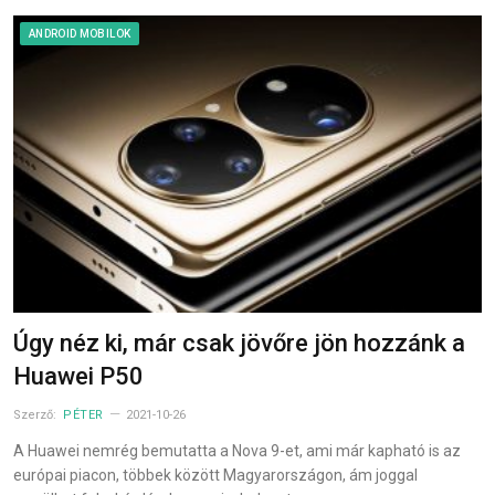
ANDROID MOBILOK
Úgy néz ki, már csak jövőre jön hozzánk a
Huawei P50
Szerző:
PÉTER
2021-10-26
A Huawei nemrég bemutatta a Nova 9-et, ami már kapható is az
európai piacon, többek között Magyarországon, ám joggal