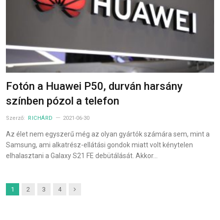
Fotón a Huawei P50, durván harsány
színben pózol a telefon
Szerző:
RICHÁRD
2021-06-30
Az élet nem egyszerű még az olyan gyártók számára sem, mint a
Samsung, ami alkatrész-ellátási gondok miatt volt kénytelen
elhalasztani a Galaxy S21 FE debütálását. Akkor…
Next
1
2
3
4