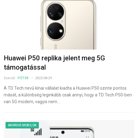
Huawei P50 replika jelent meg 5G
támogatással
Szerző:
PÉTER
2022-08-29
A TD Tech nevű kínai vállalat kiadta a Huawei P50 szinte pontos
mását, a különbség leginkább csak annyi, hogy a TD Tech P50-ben
van 5G modem, vagyis nem…
ANDROID MOBILOK