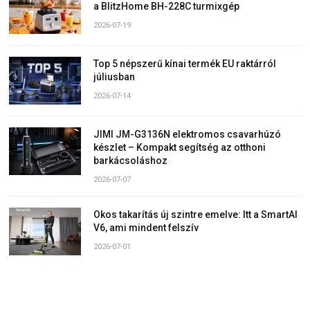
a BlitzHome BH-228C turmixgép
2026-07-19
Top 5 népszerű kínai termék EU raktárról
júliusban
2026-07-14
JIMI JM-G3136N elektromos csavarhúzó
készlet – Kompakt segítség az otthoni
barkácsoláshoz
2026-07-07
Okos takarítás új szintre emelve: Itt a SmartAI
V6, ami mindent felszív
2026-07-01