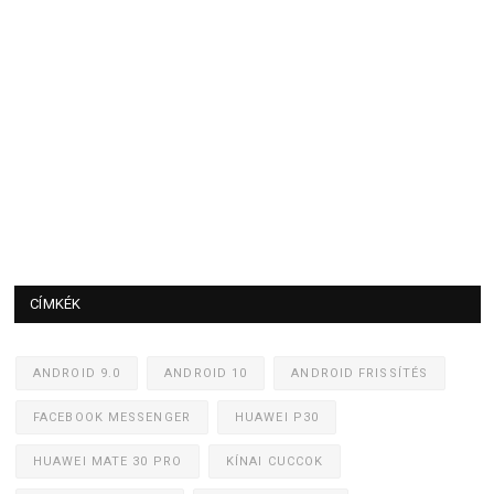
CÍMKÉK
ANDROID 9.0
ANDROID 10
ANDROID FRISSÍTÉS
FACEBOOK MESSENGER
HUAWEI P30
HUAWEI MATE 30 PRO
KÍNAI CUCCOK