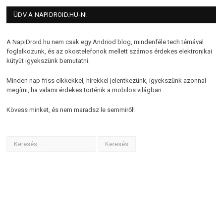
ÜDV A NAPIDROID.HU-N!
A NapiDroid.hu nem csak egy Andriod blog, mindenféle tech témával
foglalkozunk, és az okostelefonok mellett számos érdekes elektronikai
kütyüt igyekszünk bemutatni.
Minden nap friss cikkekkel, hírekkel jelentkezünk, igyekszünk azonnal
megírni, ha valami érdekes történik a mobilos világban.
Kövess minket, és nem maradsz le semmiről!