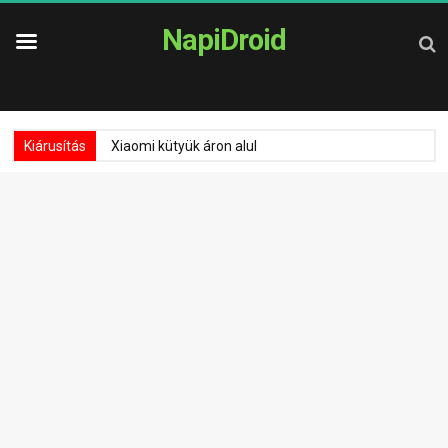
NapiDroid
Kiárusítás
Xiaomi kütyük áron alul