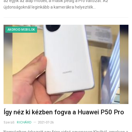
az egyik az alap modell, a másik pedig a Pro változat. Az
újdonságoknál leginkább a kamerákra helyezték…
ANDROID MOBILOK
Így néz ki kézben fogva a Huawei P50 Pro
Szerző:
RICHÁRD
2021-07-26