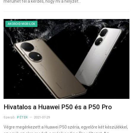
merülhet fel a kérdés, hogy mi a helyzet…
ANDROID MOBILOK
Hivatalos a Huawei P50 és a P50 Pro
Szerző:
PÉTER
2021-07-29
Végre megérkezett a Huawei P50 széria, egyelőre két készülékkel,