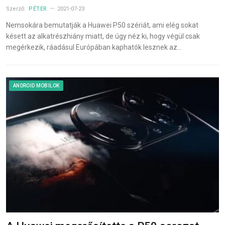
Szerző:
PÉTER
2021-07-23
Nemsokára bemutatják a Huawei P50 szériát, ami elég sokat
késett az alkatrészhiány miatt, de úgy néz ki, hogy végül csak
megérkezik, ráadásul Európában kaphatók lesznek az…
ANDROID MOBILOK