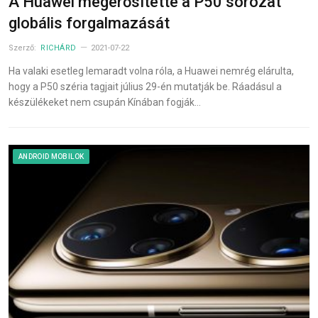
A Huawei megerősítette a P50 sorozat
globális forgalmazását
Szerző:
RICHÁRD
2021-07-22
Ha valaki esetleg lemaradt volna róla, a Huawei nemrég elárulta,
hogy a P50 széria tagjait július 29-én mutatják be. Ráadásul a
készülékeket nem csupán Kínában fogják…
ANDROID MOBILOK