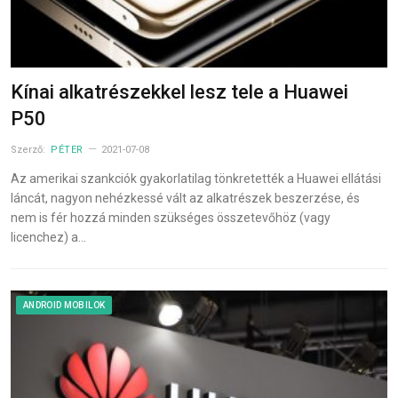
Kínai alkatrészekkel lesz tele a Huawei
P50
Szerző:
PÉTER
2021-07-08
Az amerikai szankciók gyakorlatilag tönkretették a Huawei ellátási
láncát, nagyon nehézkessé vált az alkatrészek beszerzése, és
nem is fér hozzá minden szükséges összetevőhöz (vagy
licenchez) a…
ANDROID MOBILOK