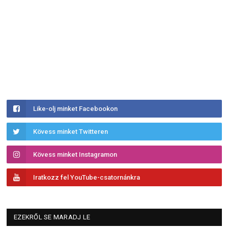
Like-olj minket Facebookon
Kövess minket Twitteren
Kövess minket Instagramon
Iratkozz fel YouTube-csatornánkra
EZEKRŐL SE MARADJ LE