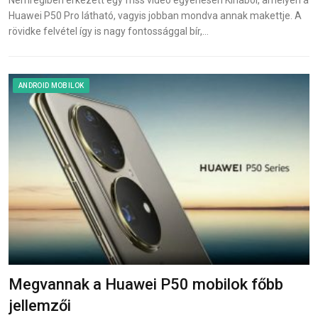
Nemrégiben érkezett egy friss videó egyenesen Kínából, amelyen a
Huawei P50 Pro látható, vagyis jobban mondva annak makettje. A
rövidke felvétel így is nagy fontossággal bír,…
ANDROID MOBILOK
Megvannak a Huawei P50 mobilok főbb
jellemzői