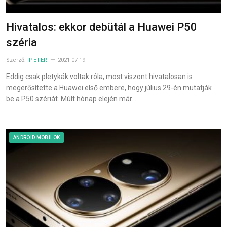
Hivatalos: ekkor debütál a Huawei P50
széria
Szerző:
PÉTER
2021-07-19
Eddig csak pletykák voltak róla, most viszont hivatalosan is
megerősítette a Huawei első embere, hogy július 29-én mutatják
be a P50 szériát. Múlt hónap elején már…
ANDROID MOBILOK