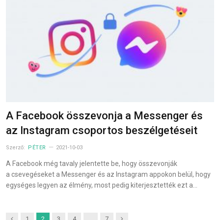
A Facebook összevonja a Messenger és
az Instagram csoportos beszélgetéseit
Szerző:
PÉTER
2021-10-03
A Facebook még tavaly jelentette be, hogy összevonják
a csevegéseket a Messenger és az Instagram appokon belül, hogy
egységes legyen az élmény, most pedig kiterjesztették ezt a…
Previous
Next
1
2
3
4
…
7