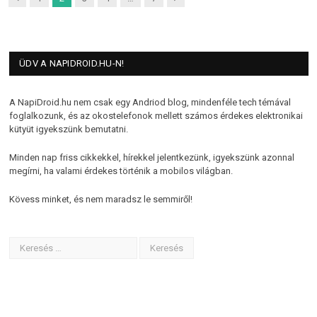
ÜDV A NAPIDROID.HU-N!
A NapiDroid.hu nem csak egy Andriod blog, mindenféle tech témával
foglalkozunk, és az okostelefonok mellett számos érdekes elektronikai
kütyüt igyekszünk bemutatni.
Minden nap friss cikkekkel, hírekkel jelentkezünk, igyekszünk azonnal
megírni, ha valami érdekes történik a mobilos világban.
Kövess minket, és nem maradsz le semmiről!