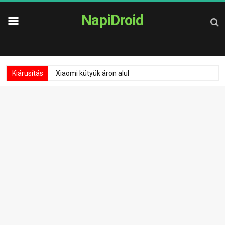
NapiDroid
Kiárusítás
Xiaomi kütyük áron alul