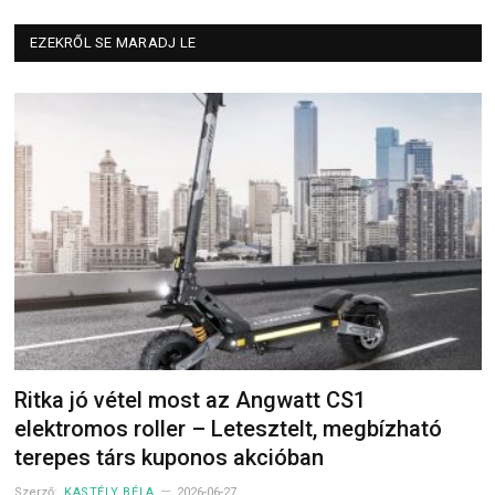
EZEKRŐL SE MARADJ LE
Ritka jó vétel most az Angwatt CS1
elektromos roller – Letesztelt, megbízható
terepes társ kuponos akcióban
Szerző:
KASTÉLY BÉLA
2026-06-27