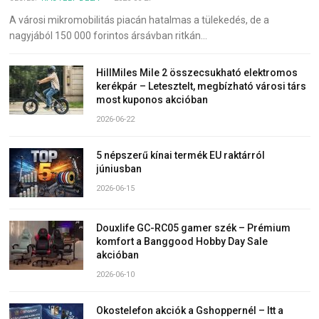
A városi mikromobilitás piacán hatalmas a tülekedés, de a
nagyjából 150 000 forintos ársávban ritkán…
HillMiles Mile 2 összecsukható elektromos
kerékpár – Letesztelt, megbízható városi társ
most kuponos akcióban
2026-06-22
5 népszerű kínai termék EU raktárról
júniusban
2026-06-15
Douxlife GC-RC05 gamer szék – Prémium
komfort a Banggood Hobby Day Sale
akcióban
2026-06-10
Okostelefon akciók a Gshoppernél – Itt a