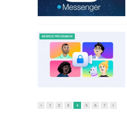
ANDROID PROGRAMOK
Previous
Next
1
2
3
4
5
6
7