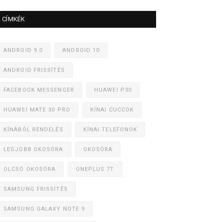
CÍMKÉK
ANDROID 9.0
ANDROID 10
ANDROID FRISSÍTÉS
FACEBOOK MESSENGER
HUAWEI P30
HUAWEI MATE 30 PRO
KÍNAI CUCCOK
KÍNÁBÓL RENDELÉS
KÍNAI TELEFONOK
LEGJOBB OKOSÓRA
OKOSÓRA
OLCSÓ OKOSÓRA
ONEPLUS 7T
SAMSUNG FRISSÍTÉS
SAMSUNG GALAXY NOTE 9