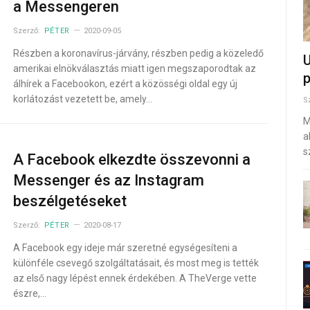
a Messengeren
Szerző:
PÉTER
2020-09-05
Részben a koronavírus-járvány, részben pedig a közeledő
U
amerikai elnökválasztás miatt igen megszaporodtak az
p
álhírek a Facebookon, ezért a közösségi oldal egy új
korlátozást vezetett be, amely…
S
M
a
s
A Facebook elkezdte összevonni a
Messenger és az Instagram
beszélgetéseket
Szerző:
PÉTER
2020-08-17
A Facebook egy ideje már szeretné egységesíteni a
különféle csevegő szolgáltatásait, és most meg is tették
az első nagy lépést ennek érdekében. A TheVerge vette
észre,…