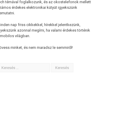
ech témával foglalkozunk, és az okostelefonok mellett
zámos érdekes elektronikai kütyüt igyekszünk
emutatni.
inden nap friss cikkekkel, hírekkel jelentkezünk,
gyekszünk azonnal megírni, ha valami érdekes történik
 mobilos világban.
övess minket, és nem maradsz le semmiről!