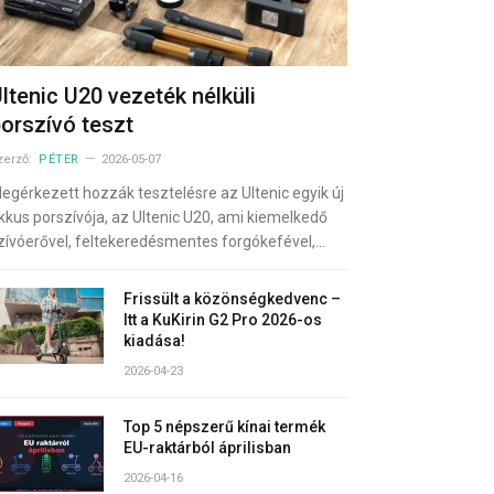
ltenic U20 vezeték nélküli
orszívó teszt
zerző:
PÉTER
2026-05-07
egérkezett hozzák tesztelésre az Ultenic egyik új
kkus porszívója, az Ultenic U20, ami kiemelkedő
zívóerővel, feltekeredésmentes forgókefével,…
Frissült a közönségkedvenc –
Itt a KuKirin G2 Pro 2026-os
kiadása!
2026-04-23
Top 5 népszerű kínai termék
EU-raktárból áprilisban
2026-04-16