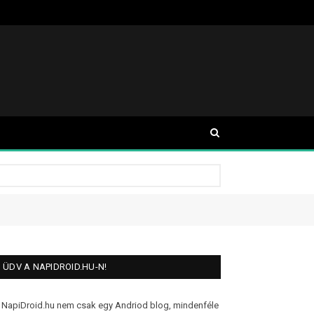
ÜDV A NAPIDROID.HU-N!
 NapiDroid.hu nem csak egy Andriod blog, mindenféle