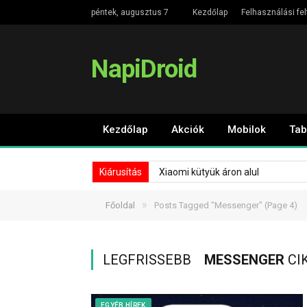
péntek, augusztus 7
Kezdőlap
Felhasználási fel
NapiDroid
Kezdőlap
Akciók
Mobilok
Tab
Kiárusítás
Xiaomi kütyük áron alul
»
Főoldal
Posts Tagged "Messenger"
(Page 4)
LEGFRISSEBB
MESSENGER
CI
EGYÉB HÍREK