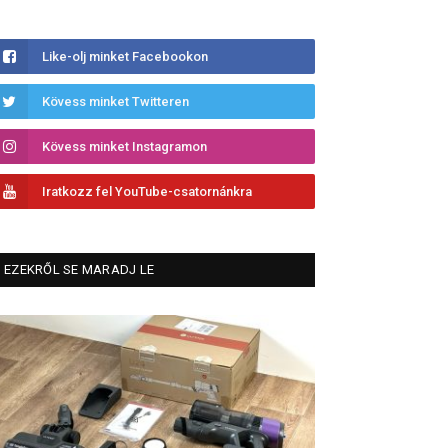
Like-olj minket Facebookon
Kövess minket Twitteren
Kövess minket Instagramon
Iratkozz fel YouTube-csatornánkra
EZEKRŐL SE MARADJ LE