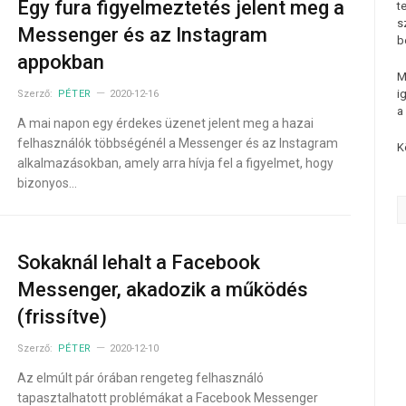
Egy fura figyelmeztetés jelent meg a
t
s
Messenger és az Instagram
b
appokban
M
i
Szerző:
PÉTER
2020-12-16
a
A mai napon egy érdekes üzenet jelent meg a hazai
felhasználók többségénél a Messenger és az Instagram
K
alkalmazásokban, amely arra hívja fel a figyelmet, hogy
bizonyos…
Sokaknál lehalt a Facebook
Messenger, akadozik a működés
(frissítve)
Szerző:
PÉTER
2020-12-10
Az elmúlt pár órában rengeteg felhasználó
tapasztalhatott problémákat a Facebook Messenger