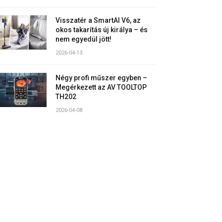
Visszatér a SmartAI V6, az
okos takarítás új királya – és
nem egyedül jött!
2026-04-13
Négy profi műszer egyben –
Megérkezett az AV TOOLTOP
TH202
2026-04-08