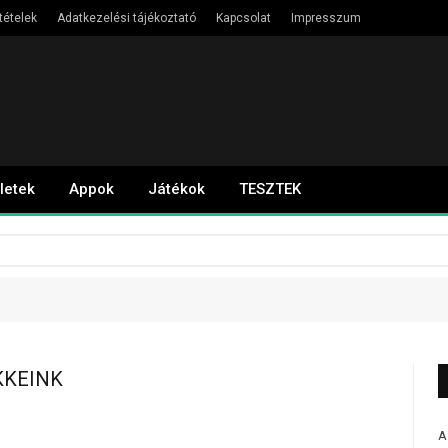
tételek
Adatkezelési tájékoztató
Kapcsolat
Impresszum
letek
Appok
Játékok
TESZTEK
KKEINK
A