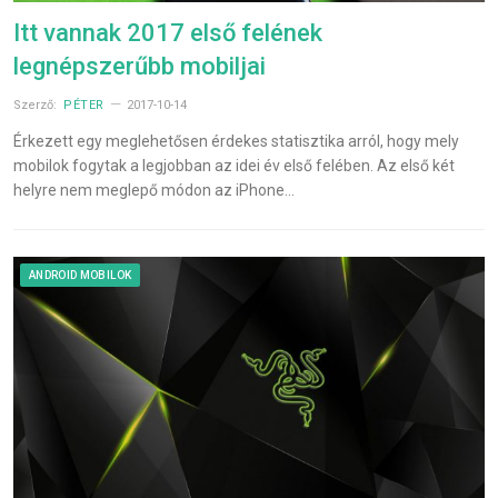
Itt vannak 2017 első felének
legnépszerűbb mobiljai
Szerző:
PÉTER
2017-10-14
Érkezett egy meglehetősen érdekes statisztika arról, hogy mely
mobilok fogytak a legjobban az idei év első felében. Az első két
helyre nem meglepő módon az iPhone…
ANDROID MOBILOK