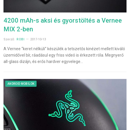
4200 mAh-s aksi és gyorstöltés a Vernee
MIX 2-ben
Szerző:
ROBI
2017-10-13
A Vernee “keret nélküli” készülék a tetszetős kinézet mellett kiváló
üzemidővel bír, ráadásul egy friss videó is érkezett róla. Megnyerő
all-glass dizájn, és erős hardver egyvelege…
ANDROID MOBILOK