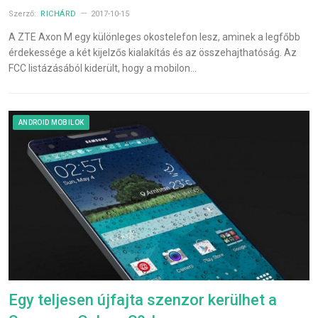
Szerző:
RICHÁRD
2017-10-15
A ZTE Axon M egy különleges okostelefon lesz, aminek a legfőbb
érdekessége a két kijelzős kialakítás és az összehajthatóság. Az
FCC listázásából kiderült, hogy a mobilon…
ANDROID MOBILOK
Egy teljesen újfajta szenzor kerülhet a