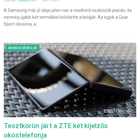
Szerző:
SZABOLCS
2017-10-15
A Samsung már jó ideje jelen van a viselhető eszközök piacán, és
nemrég újabb két termékkel bővítette a listáját. Az egyik a Gear
Sport okosóra, a…
ANDROID MOBILOK
Tesztkörön járt a ZTE két kijelzős
okostelefonja