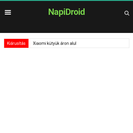
NapiDroid
Kiárusítás
Xiaomi kütyük áron alul