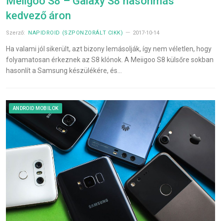
Meiigoo S8 – Galaxy S8 hasonmás
kedvező áron
Szerző:
NAPIDROID (SZPONZORÁLT CIKK)
2017-10-14
Ha valami jól sikerült, azt bizony lemásolják, így nem véletlen, hogy
folyamatosan érkeznek az S8 klónok. A Meiigoo S8 külsőre sokban
hasonlít a Samsung készülékére, és…
ANDROID MOBILOK