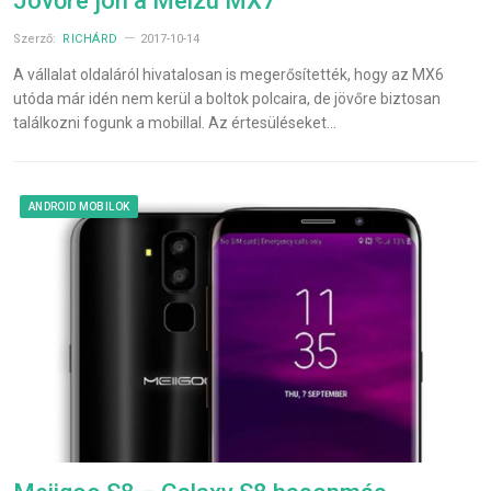
Jövőre jön a Meizu MX7
Szerző:
RICHÁRD
2017-10-14
A vállalat oldaláról hivatalosan is megerősítették, hogy az MX6
utóda már idén nem kerül a boltok polcaira, de jövőre biztosan
találkozni fogunk a mobillal. Az értesüléseket…
ANDROID MOBILOK