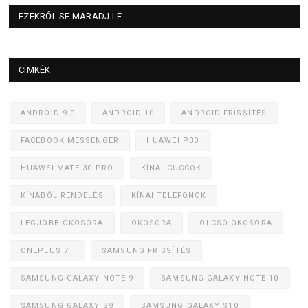
EZEKRŐL SE MARADJ LE
CÍMKÉK
ANDROID 9.0
ANDROID 10
ANDROID FRISSÍTÉS
FACEBOOK MESSENGER
HUAWEI P30
HUAWEI MATE 30 PRO
KÍNAI CUCCOK
KÍNÁBÓL RENDELÉS
KÍNAI TELEFONOK
LEGJOBB OKOSÓRA
OKOSÓRA
OLCSÓ OKOSÓRA
ONEPLUS 7T
SAMSUNG FRISSÍTÉS
SAMSUNG GALAXY NOTE 9
SAMSUNG GALAXY NOTE 10
SAMSUNG GALAXY S9
SAMSUNG GALAXY S10