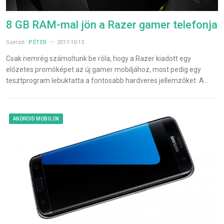
8 GB RAM-mal jön a Razer gamer telefonja
Szerző:
PÉTER
2017-10-13
Csak nemrég számoltunk be róla, hogy a Razer kiadott egy
előzetes promóképet az új gamer mobiljához, most pedig egy
tesztprogram lebuktatta a fontosabb hardveres jellemzőket. A…
ANDROID MOBILOK