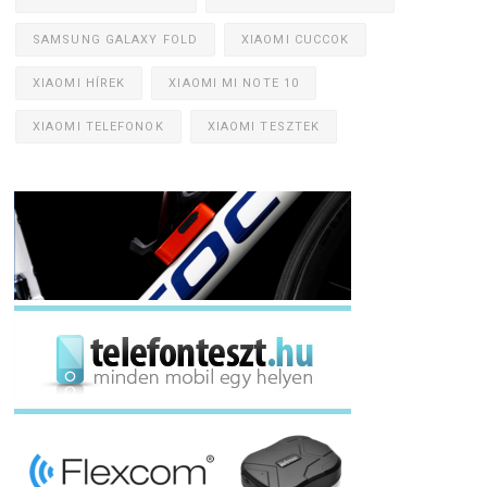
SAMSUNG GALAXY FOLD
XIAOMI CUCCOK
XIAOMI HÍREK
XIAOMI MI NOTE 10
XIAOMI TELEFONOK
XIAOMI TESZTEK