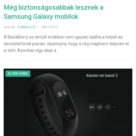
Még biztonságosabbak lesznek a
Samsung Galaxy mobilok
Szerző:
SZABOLCS
2017-10-13
A BlackBerry az elmúlt években nem igazán találta a helyét az
okostelefonok piacán, olyannyira, hogy a cég majdnem teljesen el
is tűnt. Azonban egy ideje a…
EGYÉB HÍREK