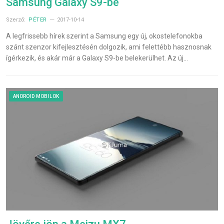
Samsung Galaxy S9-be
Szerző:
PÉTER
2017-10-14
A legfrissebb hírek szerint a Samsung egy új, okostelefonokba
szánt szenzor kifejlesztésén dolgozik, ami felettébb hasznosnak
ígérkezik, és akár már a Galaxy S9-be belekerülhet. Az új…
ANDROID MOBILOK