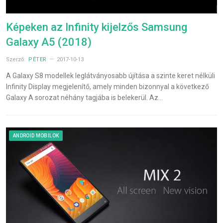
Képeken az Infinity kijelzős Samsung
Galaxy A5 (2018)
Szerző:
PÉTER
2017-10-13
A Galaxy S8 modellek leglátványosabb újítása a szinte keret nélküli
Infinity Display megjelenítő, amely minden bizonnyal a következő
Galaxy A sorozat néhány tagjába is belekerül. Az…
ANDROID MOBILOK