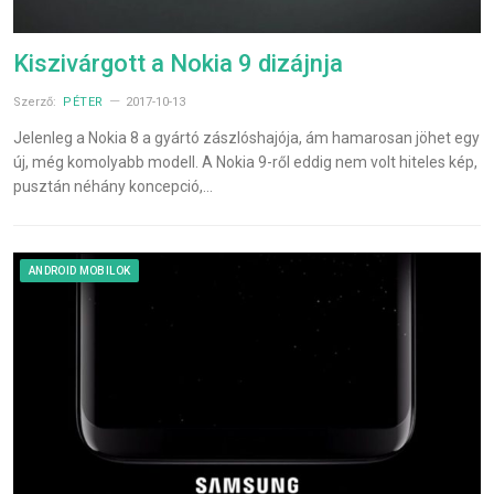
Kiszivárgott a Nokia 9 dizájnja
Szerző:
PÉTER
2017-10-13
Jelenleg a Nokia 8 a gyártó zászlóshajója, ám hamarosan jöhet egy
új, még komolyabb modell. A Nokia 9-ről eddig nem volt hiteles kép,
pusztán néhány koncepció,…
ANDROID MOBILOK