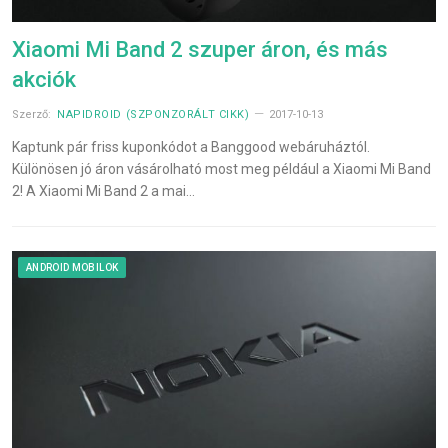
Xiaomi Mi Band 2 szuper áron, és más
akciók
Szerző:
NAPIDROID (SZPONZORÁLT CIKK)
2017-10-13
Kaptunk pár friss kuponkódot a Banggood webáruháztól.
Különösen jó áron vásárolható most meg például a Xiaomi Mi Band
2! A Xiaomi Mi Band 2 a mai…
ANDROID MOBILOK