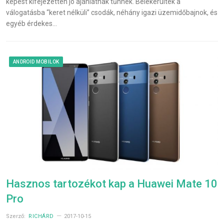
képest kifejezetten jó ajánlatnak tűnnek. Belekerültek a
válogatásba “keret nélküli” csodák, néhány igazi üzemidőbajnok, és
egyéb érdekes…
ANDROID MOBILOK
Hasznos tartozékot kap a Huawei Mate 10
Pro
Szerző:
RICHÁRD
2017-10-15