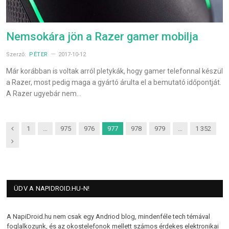
Nemsokára jön a Razer gamer mobilja
Szerző:
PÉTER
2017-10-12
Már korábban is voltak arról pletykák, hogy gamer telefonnal készül
a Razer, most pedig maga a gyártó árulta el a bemutató időpontját.
A Razer ugyebár nem…
Previous
1
…
975
976
977
978
979
…
1 352
Next
ÜDV A NAPIDROID.HU-N!
A NapiDroid.hu nem csak egy Andriod blog, mindenféle tech témával
foglalkozunk, és az okostelefonok mellett számos érdekes elektronikai