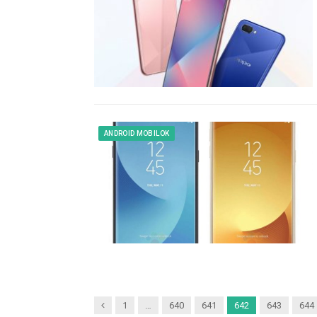
ANDROID MOBILOK
Previous
1
…
640
641
642
643
644