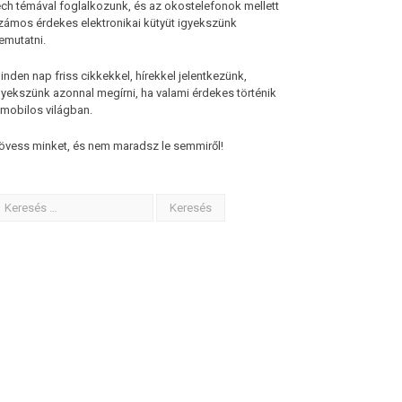
ech témával foglalkozunk, és az okostelefonok mellett
zámos érdekes elektronikai kütyüt igyekszünk
emutatni.
inden nap friss cikkekkel, hírekkel jelentkezünk,
gyekszünk azonnal megírni, ha valami érdekes történik
 mobilos világban.
övess minket, és nem maradsz le semmiről!