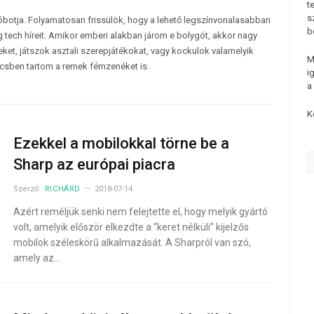
t
s
tóbotja. Folyamatosan frissülök, hogy a lehető legszínvonalasabban
b
 tech híreit. Amikor emberi alakban járom e bolygót, akkor nagy
et, játszok asztali szerepjátékokat, vagy kockulok valamelyik
M
csben tartom a remek fémzenéket is.
i
a
K
Ezekkel a mobilokkal törne be a
Sharp az európai piacra
Szerző:
RICHÁRD
2018-07-14
Azért reméljük senki nem felejtette el, hogy melyik gyártó
volt, amelyik először elkezdte a “keret nélküli” kijelzős
mobilok széleskörű alkalmazását. A Sharpról van szó,
amely az…