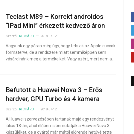
Teclast M89 – Korrekt androidos
“iPad Mini” érkezett kedvező áron
Szerző:
RICHÁRD
2018-07-12
Vagyunk egy páran még úgy, hogy tetszik az Apple cuccok
formaterve, de a rendszere miatt semmiképpen sem
vásárolnánk meg a termékeiket. Vagy azért, mert nem a…
Befutott a Huawei Nova 3 – Erős
hardver, GPU Turbo és 4 kamera
Szerző:
RICHÁRD
2018-07-12
A Huawei szervezésében tartanak majd egy rendezvényt
július 18-án, ahol élőben is bemutatják a Huawei Nova 3
készüléket, de a gyártó már mától előrendelhetővé tette