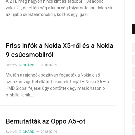
A ZTE még nagyon nincs kint az erdőből – Deadpool
valaki? -, de ettől még a kínai cég folyamatosan dolgozik
az újabb okostelefonokon, köztük egy igazi…
Friss infók a Nokia X5-ről és a Nokia
9 csúcsmobilról
Szerző:
RICHÁRD
2018-07-09
Miután a rajongók pozitívan fogadták a Nokia első
szenzorszigettel ellátott okostelefonját – Nokia X6 – a
HMD Global fejesei úgy döntöttek egy másik hasonló
mobillal lepik…
Bemutatták az Oppo A5-öt
Szerző:
RICHÁRD
2018-07-09