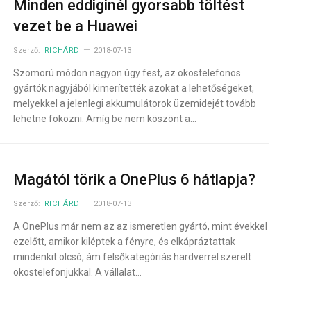
Minden eddiginél gyorsabb töltést
vezet be a Huawei
Szerző:
RICHÁRD
2018-07-13
Szomorú módon nagyon úgy fest, az okostelefonos
gyártók nagyjából kimerítették azokat a lehetőségeket,
melyekkel a jelenlegi akkumulátorok üzemidejét tovább
lehetne fokozni. Amíg be nem köszönt a…
Magától törik a OnePlus 6 hátlapja?
Szerző:
RICHÁRD
2018-07-13
A OnePlus már nem az az ismeretlen gyártó, mint évekkel
ezelőtt, amikor kiléptek a fényre, és elkápráztattak
mindenkit olcsó, ám felsőkategóriás hardverrel szerelt
okostelefonjukkal. A vállalat…