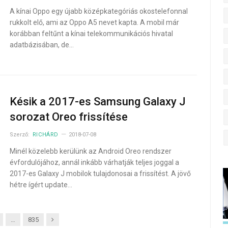
A kínai Oppo egy újabb középkategóriás okostelefonnal
rukkolt elő, ami az Oppo A5 nevet kapta. A mobil már
korábban feltűnt a kínai telekommunikációs hivatal
adatbázisában, de…
Késik a 2017-es Samsung Galaxy J
sorozat Oreo frissítése
Szerző:
RICHÁRD
2018-07-08
Minél közelebb kerülünk az Android Oreo rendszer
évfordulójához, annál inkább várhatják teljes joggal a
2017-es Galaxy J mobilok tulajdonosai a frissítést. A jövő
hétre ígért update…
Next
…
835