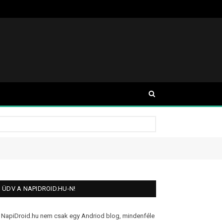
ÜDV A NAPIDROID.HU-N!
 NapiDroid.hu nem csak egy Andriod blog, mindenféle