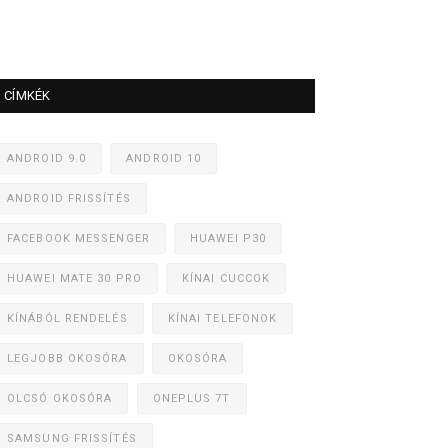
CÍMKÉK
ANDROID 9.0
ANDROID 10
ANDROID FRISSÍTÉS
FACEBOOK MESSENGER
HUAWEI P30
HUAWEI MATE 30 PRO
KÍNAI CUCCOK
KÍNÁBÓL RENDELÉS
KÍNAI TELEFONOK
LEGJOBB OKOSÓRA
OKOSÓRA
OLCSÓ OKOSÓRA
ONEPLUS 7T
SAMSUNG FRISSÍTÉS