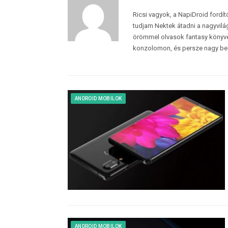
Ricsi vagyok, a NapiDroid fordí
tudjam Nektek átadni a nagyvilág
örömmel olvasok fantasy könyvek
konzolomon, és persze nagy be
ANDROID MOBILOK
ANDROID MOBILOK