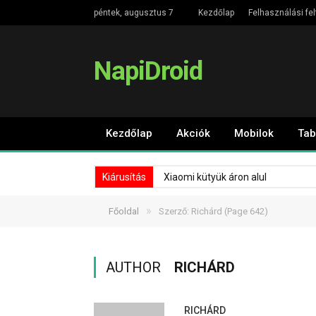
péntek, augusztus 7
Kezdőlap
Felhasználási fel
NapiDroid
Kezdőlap
Akciók
Mobilok
Tab
Kiárusítás
Xiaomi kütyük áron alul
»
Főoldal
Szerző: Richárd
(Page 642)
AUTHOR
RICHÁRD
RICHÁRD