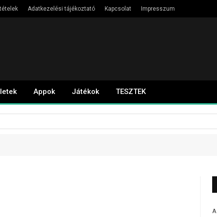
tételek
Adatkezelési tájékoztató
Kapcsolat
Impresszum
letek
Appok
Játékok
TESZTEK
A