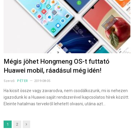
Mégis jöhet Hongmeng OS-t futtató
Huawei mobil, ráadásul még idén!
Szerző:
PÉTER
2019-08-05
Ha kicsit össze vagy zavarodva, nem csodálkozunk, mi is nehezen
igazodunk ki a Huawei saját rendszerével kapcsolatos hírek között.
Eleinte hatalmas tervekről lehetett olvasni, utána azt…
Next
1
2