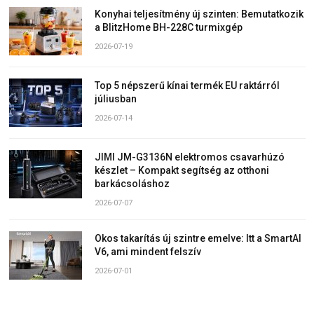
Konyhai teljesítmény új szinten: Bemutatkozik
a BlitzHome BH-228C turmixgép
2026-07-19
Top 5 népszerű kínai termék EU raktárról
júliusban
2026-07-14
JIMI JM-G3136N elektromos csavarhúzó
készlet – Kompakt segítség az otthoni
barkácsoláshoz
2026-07-07
Okos takarítás új szintre emelve: Itt a SmartAI
V6, ami mindent felszív
2026-07-01