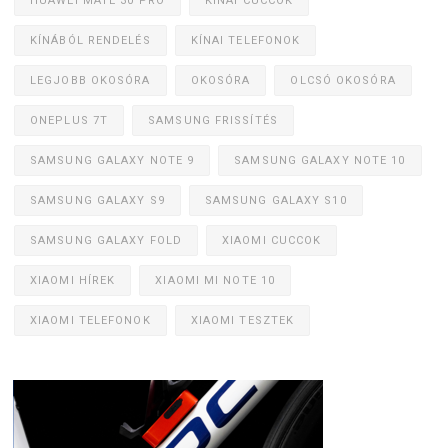
HUAWEI MATE 30 PRO
KÍNAI CUCCOK
KÍNÁBÓL RENDELÉS
KÍNAI TELEFONOK
LEGJOBB OKOSÓRA
OKOSÓRA
OLCSÓ OKOSÓRA
ONEPLUS 7T
SAMSUNG FRISSÍTÉS
SAMSUNG GALAXY NOTE 9
SAMSUNG GALAXY NOTE 10
SAMSUNG GALAXY S9
SAMSUNG GALAXY S10
SAMSUNG GALAXY FOLD
XIAOMI CUCCOK
XIAOMI HÍREK
XIAOMI MI NOTE 10
XIAOMI TELEFONOK
XIAOMI TESZTEK