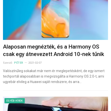
Alaposan megnézték, és a Harmony OS
csak egy átnevezett Android 10-nek tűnik
Szerző:
PÉTER
2021-02-07
Valószínűleg sokakat már nem ér meglepetésként, de egy ismert
techportál alaposabban is megvizsgálta a Harmony OS 2.0-t, ami
ugyebár elvileg a Huawei saját rendszere, és arra…
EGYÉB HÍREK