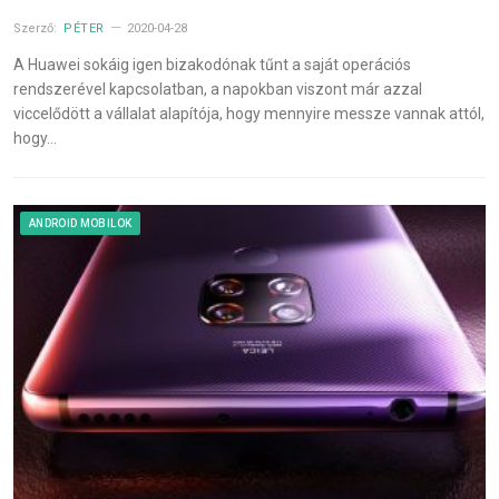
Szerző:
PÉTER
2020-04-28
A Huawei sokáig igen bizakodónak tűnt a saját operációs
rendszerével kapcsolatban, a napokban viszont már azzal
viccelődött a vállalat alapítója, hogy mennyire messze vannak attól,
hogy…
ANDROID MOBILOK