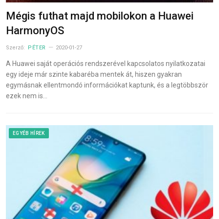
Mégis futhat majd mobilokon a Huawei
HarmonyOS
Szerző:
PÉTER
2020-01-27
A Huawei saját operációs rendszerével kapcsolatos nyilatkozatai
egy ideje már szinte kabaréba mentek át, hiszen gyakran
egymásnak ellentmondó információkat kaptunk, és a legtöbbször
ezek nem is…
EGYÉB HÍREK