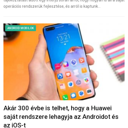
tájékoztatást adott egy interjú során arról, hogy hogyan is áll a saját
operációs rendszerük fejlesztése, és arról is kaptunk…
ANDROID MOBILOK
Akár 300 évbe is telhet, hogy a Huawei
saját rendszere lehagyja az Androidot és
az iOS-t