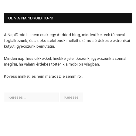
ÜDV A NAPIDROID.HU-N!
A NapiDroid.hu nem csak egy Andriod blog, mindenféle tech témával
foglalkozunk, és az okostelefonok mellett számos érdekes elektronikai
kütyüt igyekszünk bemutatni.
Minden nap friss cikkekkel, hírekkel jelentkezünk, igyekszünk azonnal
megírni, ha valami érdekes történik a mobilos világban.
Kövess minket, és nem maradsz le semmiről!