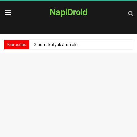
NapiDroid
Kiárusítás
Xiaomi kütyük áron alul