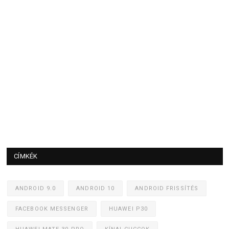
CÍMKÉK
ANDROID 9.0
ANDROID 10
ANDROID FRISSÍTÉS
FACEBOOK MESSENGER
HUAWEI P30