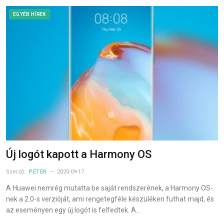
EGYÉB HÍREK
Új logót kapott a Harmony OS
Szerző:
PÉTER
2020-09-17
A Huawei nemrég mutatta be saját rendszerének, a Harmony OS-
nek a 2.0-s verzióját, ami rengetegféle készüléken futhat majd, és
az eseményen egy új logót is felfedtek. A…