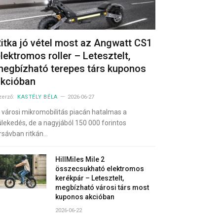
itka jó vétel most az Angwatt CS1
lektromos roller – Letesztelt,
egbízható terepes társ kuponos
akcióban
zerző:
KASTÉLY BÉLA
2026-06-27
 városi mikromobilitás piacán hatalmas a
ülekedés, de a nagyjából 150 000 forintos
rsávban ritkán…
HillMiles Mile 2
összecsukható elektromos
kerékpár – Letesztelt,
megbízható városi társ most
kuponos akcióban
2026-06-22