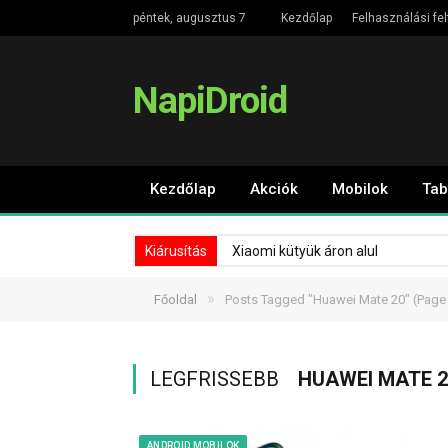
péntek, augusztus 7
Kezdőlap
Felhasználási fel
NapiDroid
Kezdőlap
Akciók
Mobilok
Tab
Kiárusítás
Xiaomi kütyük áron alul
»
Főoldal
Posts Tagged "Huawei Mate 20"
(Page
LEGFRISSEBB
HUAWEI MATE 2
ANDROID MOBILOK