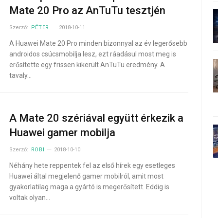
Mate 20 Pro az AnTuTu tesztjén
Szerző:
PÉTER
2018-10-11
A Huawei Mate 20 Pro minden bizonnyal az év legerősebb
androidos csúcsmobilja lesz, ezt ráadásul most meg is
erősítette egy frissen kikerült AnTuTu eredmény. A
tavaly…
A Mate 20 szériával együtt érkezik a
Huawei gamer mobilja
Szerző:
ROBI
2018-10-10
Néhány hete reppentek fel az első hírek egy esetleges
Huawei által megjelenő gamer mobilról, amit most
gyakorlatilag maga a gyártó is megerősített. Eddig is
voltak olyan…