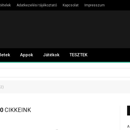
tételek
Adatkezelési tájékoztató
Kapcsolat
Impresszum
letek
Appok
Játékok
TESZTEK
 2)
0
CIKKEINK
A