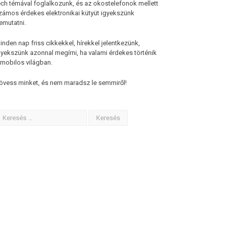
ech témával foglalkozunk, és az okostelefonok mellett
zámos érdekes elektronikai kütyüt igyekszünk
emutatni.
inden nap friss cikkekkel, hírekkel jelentkezünk,
gyekszünk azonnal megírni, ha valami érdekes történik
 mobilos világban.
övess minket, és nem maradsz le semmiről!