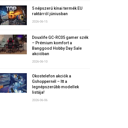
5 népszerű kínai termék EU
raktárról júniusban
2026-06-15
Douxlife GC-RC05 gamer szék
– Prémium komfort a
Banggood Hobby Day Sale
akcióban
2026-06-10
Okostelefon akciók a
Gshoppernél – Itt a
legnépszerűbb modellek
listája!
2026-06-06