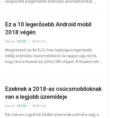
rangsorolta a legerősebb androidos okostelefonokat,…
Ez a 10 legerősebb Android mobil
2018 végén
Szerző:
PÉTER
2018-12-17
Megérkezett az AnTuTu friss toplistája a legerősebb
eddigi androidos csúcsmobilokról, és nagyon úgy néz ki,
hogy tarol a Huawei az új Kirin 980 chippel. A Huawei-nek…
Ezeknek a 2018-as csúcsmobiloknak
van a legjobb üzemideje
Szerző:
PÉTER
2018-12-02
Bár sokszor a gyártók inkább a kamerák számára vagy a