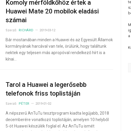
Komoly mérföldkőhöz értek a
t
s
Huawei Mate 20 mobilok eladási
b
számai
M
i
Szerző:
RICHÁRD
2019-03-12
a
Bár mostanában minden a Huawei és az Egyesült Államok
kormányának harcával van tele, örülünk, hogy találtunk
K
nektek egy teljesen más apropóval rendelkező hírt is a
kínai…
Tarol a Huawei a legerősebb
telefonok friss toplistáján
Szerző:
PÉTER
2019-01-02
A népszerű AnTuTu tesztprogram kiadta legújabb, 2018
decemberére vonatkozó toplistáján, amelyen 10 helyből
5-öt Huawei készülék foglal el. Az AnTuTu ismét