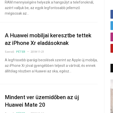
RAM mennyiségére helyezik a hangsúlyt a telefonoknál,
azért valljuk be, az egyik legfontosabb jellemző
mégiscsak az…
A Huawei mobiljai keresztbe tettek
az iPhone Xr eladásoknak
Szerző:
PÉTER
2018-11-21
A legfrissebb iparági becslések szerint az Apple új mobilja,
az iPhone Xr jóval gyengébben teljesít a vártnál, és ennek
állítólag részben a Huawei az oka, egész…
Mindent ver üzemidőben az új
Huawei Mate 20