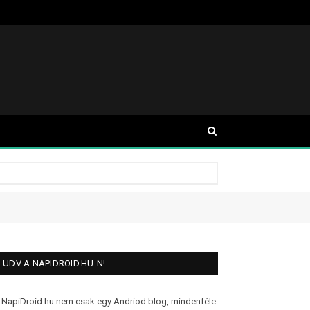
ÜDV A NAPIDROID.HU-N!
 NapiDroid.hu nem csak egy Andriod blog, mindenféle