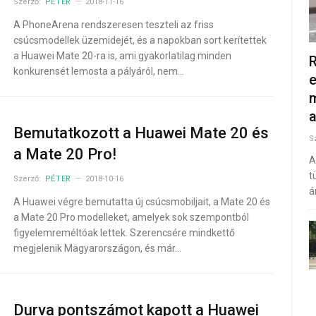
Szerző:
PÉTER
2018-11-16
A PhoneArena rendszeresen teszteli az friss
csúcsmodellek üzemidejét, és a napokban sort kerítettek
a Huawei Mate 20-ra is, ami gyakorlatilag minden
R
konkurensét lemosta a pályáról, nem…
e
m
Bemutatkozott a Huawei Mate 20 és
S
a Mate 20 Pro!
A
t
Szerző:
PÉTER
2018-10-16
á
A Huawei végre bemutatta új csúcsmobiljait, a Mate 20 és
a Mate 20 Pro modelleket, amelyek sok szempontból
figyelemreméltóak lettek. Szerencsére mindkettő
megjelenik Magyarországon, és már…
Durva pontszámot kapott a Huawei