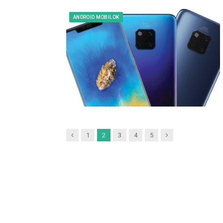
ANDROID MOBILOK
Previous
Next
1
2
3
4
5