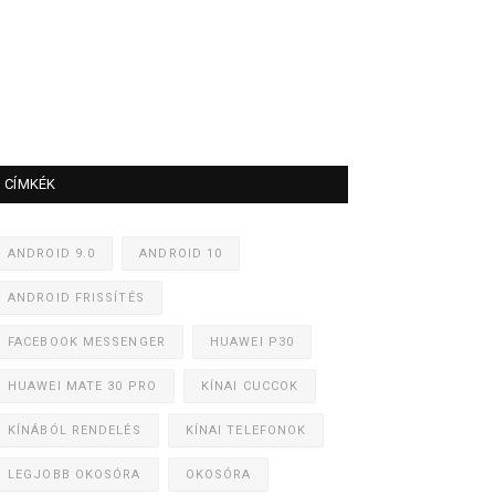
CÍMKÉK
ANDROID 9.0
ANDROID 10
ANDROID FRISSÍTÉS
FACEBOOK MESSENGER
HUAWEI P30
HUAWEI MATE 30 PRO
KÍNAI CUCCOK
KÍNÁBÓL RENDELÉS
KÍNAI TELEFONOK
LEGJOBB OKOSÓRA
OKOSÓRA