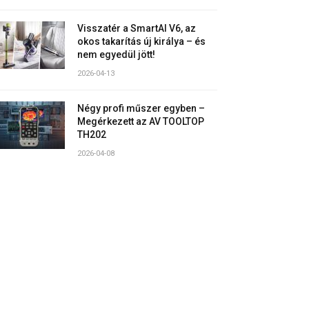
Visszatér a SmartAI V6, az
okos takarítás új királya – és
nem egyedül jött!
2026-04-13
Négy profi műszer egyben –
Megérkezett az AV TOOLTOP
TH202
2026-04-08