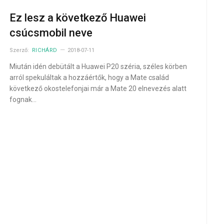
Ez lesz a következő Huawei
csúcsmobil neve
Szerző:
RICHÁRD
2018-07-11
Miután idén debütált a Huawei P20 széria, széles körben
arról spekuláltak a hozzáértők, hogy a Mate család
következő okostelefonjai már a Mate 20 elnevezés alatt
fognak…