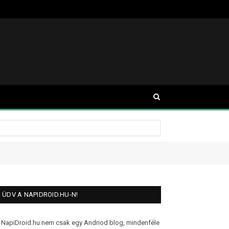
ÜDV A NAPIDROID.HU-N!
 NapiDroid.hu nem csak egy Andriod blog, mindenféle