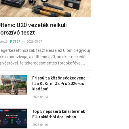
ltenic U20 vezeték nélküli
orszívó teszt
zerző:
PÉTER
2026-05-07
egérkezett hozzák tesztelésre az Ultenic egyik új
kkus porszívója, az Ultenic U20, ami kiemelkedő
zívóerővel, feltekeredésmentes forgókefével,…
Frissült a közönségkedvenc –
Itt a KuKirin G2 Pro 2026-os
kiadása!
2026-04-23
Top 5 népszerű kínai termék
EU-raktárból áprilisban
2026-04-16