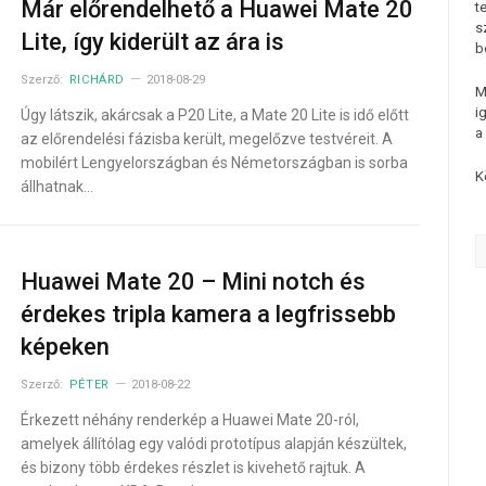
Már előrendelhető a Huawei Mate 20
t
s
Lite, így kiderült az ára is
b
Szerző:
RICHÁRD
2018-08-29
M
i
Úgy látszik, akárcsak a P20 Lite, a Mate 20 Lite is idő előtt
a
az előrendelési fázisba került, megelőzve testvéreit. A
mobilért Lengyelországban és Németországban is sorba
K
állhatnak…
Huawei Mate 20 – Mini notch és
érdekes tripla kamera a legfrissebb
képeken
Szerző:
PÉTER
2018-08-22
Érkezett néhány renderkép a Huawei Mate 20-ról,
amelyek állítólag egy valódi prototípus alapján készültek,
és bizony több érdekes részlet is kivehető rajtuk. A