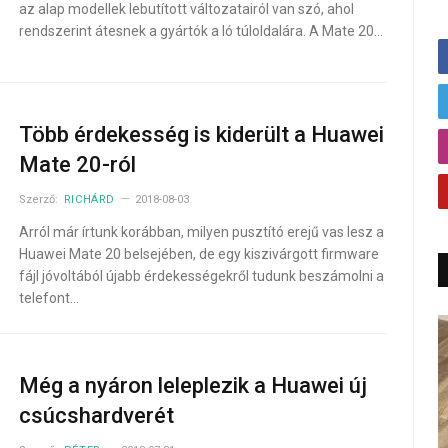
az alap modellek lebutított változatairól van szó, ahol
rendszerint átesnek a gyártók a ló túloldalára. A Mate 20…
Több érdekesség is kiderült a Huawei
Mate 20-ról
Szerző:
RICHÁRD
2018-08-03
Arról már írtunk korábban, milyen pusztító erejű vas lesz a
Huawei Mate 20 belsejében, de egy kiszivárgott firmware
fájl jóvoltából újabb érdekességekről tudunk beszámolni a
telefont…
Még a nyáron leleplezik a Huawei új
csúcshardverét