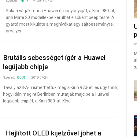
Szerző:
PÉTER
2018-07-31
Sokan várják már a Huawei új nagyágyúját, a Kirin 980-at,
ami Mate 20 modellekbe kerülhet elsőként beépítésre. A
gyártó most kiküldte a meghívókat egy sajtóeseményre,
U
amelyen…
p
S
M
Brutális sebességet ígér a Huawei
a
legújabb chipje
s
Szerző:
ROBI
2018-07-24
Tavaly az IFA-n ismerhettük meg a Kirin 970-et, és úgy tűnik,
hogy idén megint Berlinben mutatják majd be a Huawei
legújabb chipjét, a Kirin 980-at. Kínai…
Hajlított OLED kijelzővel jöhet a