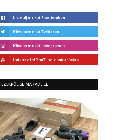
Like-olj minket Facebookon
Kövess minket Twitteren
Kövess minket Instagramon
Iratkozz fel YouTube-csatornánkra
EZEKRŐL SE MARADJ LE