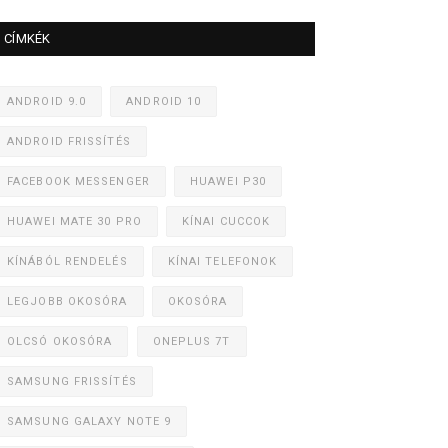
CÍMKÉK
ANDROID 9.0
ANDROID 10
ANDROID FRISSÍTÉS
FACEBOOK MESSENGER
HUAWEI P30
HUAWEI MATE 30 PRO
KÍNAI CUCCOK
KÍNÁBÓL RENDELÉS
KÍNAI TELEFONOK
LEGJOBB OKOSÓRA
OKOSÓRA
OLCSÓ OKOSÓRA
ONEPLUS 7T
SAMSUNG FRISSÍTÉS
SAMSUNG GALAXY NOTE 9