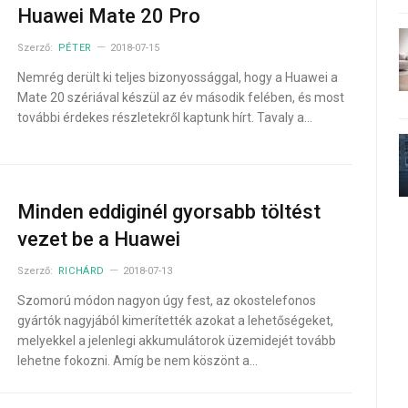
Huawei Mate 20 Pro
Szerző:
PÉTER
2018-07-15
Nemrég derült ki teljes bizonyossággal, hogy a Huawei a
Mate 20 szériával készül az év második felében, és most
további érdekes részletekről kaptunk hírt. Tavaly a…
Minden eddiginél gyorsabb töltést
vezet be a Huawei
Szerző:
RICHÁRD
2018-07-13
Szomorú módon nagyon úgy fest, az okostelefonos
gyártók nagyjából kimerítették azokat a lehetőségeket,
melyekkel a jelenlegi akkumulátorok üzemidejét tovább
lehetne fokozni. Amíg be nem köszönt a…