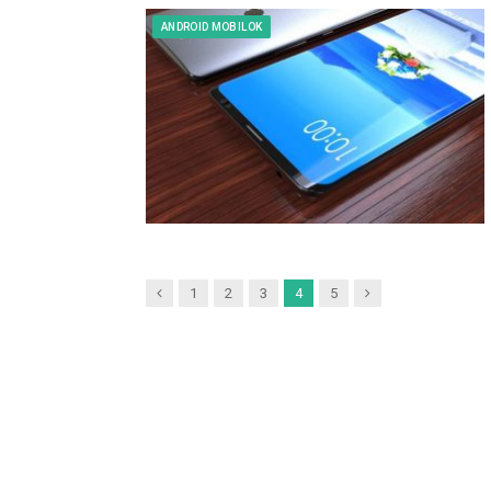
ANDROID MOBILOK
Previous
Next
1
2
3
4
5