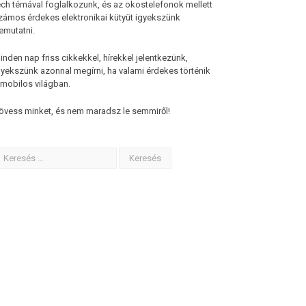
ech témával foglalkozunk, és az okostelefonok mellett
zámos érdekes elektronikai kütyüt igyekszünk
emutatni.
inden nap friss cikkekkel, hírekkel jelentkezünk,
gyekszünk azonnal megírni, ha valami érdekes történik
 mobilos világban.
övess minket, és nem maradsz le semmiről!