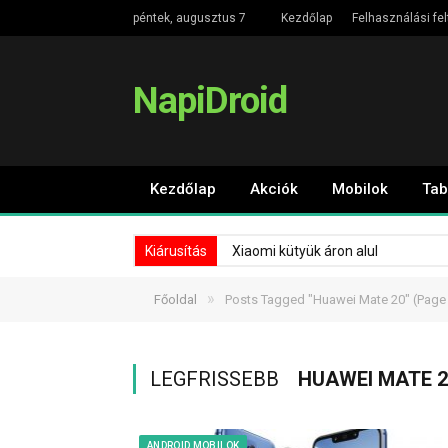
péntek, augusztus 7
Kezdőlap
Felhasználási fel
NapiDroid
Kezdőlap
Akciók
Mobilok
Tab
Kiárusítás
Xiaomi kütyük áron alul
»
Főoldal
Posts Tagged "Huawei Mate 20"
(Page
LEGFRISSEBB
HUAWEI MATE 2
ANDROID MOBILOK