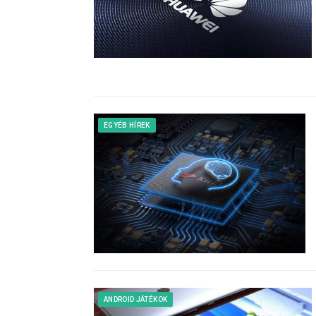
EGYÉB HÍREK
ANDROID JÁTÉKOK