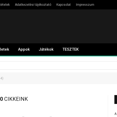
tételek
Adatkezelési tájékoztató
Kapcsolat
Impresszum
letek
Appok
Játékok
TESZTEK
 4)
0
CIKKEINK
A