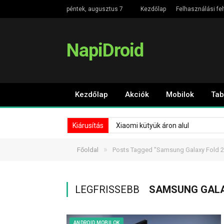
péntek, augusztus 7
Kezdőlap
Felhasználási fel
NapiDroid
Kezdőlap
Akciók
Mobilok
Tab
Kiárusítás
Xiaomi kütyük áron alul
»
Főoldal
Posts Tagged "Samsung Galaxy Fold 2
LEGFRISSEBB
SAMSUNG GALA
ANDROID MOBILOK