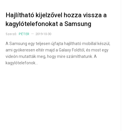
Hajlítható kijelzővel hozza vissza a
kagylótelefonokat a Samsung
Szerző:
PÉTER
2019-10-30
A Samsung egy teljesen újfajta hajlítható mobillal készül,
ami gyökeresen eltér majd a Galaxy Foldtól, és most egy
videón mutatták meg, hogy mire számíthatunk. A
kagylótelefonok…