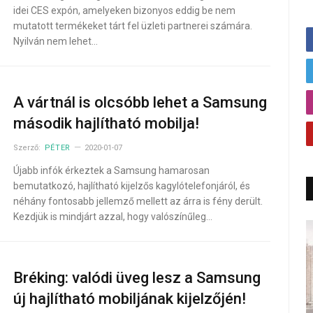
idei CES expón, amelyeken bizonyos eddig be nem
mutatott termékeket tárt fel üzleti partnerei számára.
Nyilván nem lehet…
A vártnál is olcsóbb lehet a Samsung
második hajlítható mobilja!
Szerző:
PÉTER
2020-01-07
Újabb infók érkeztek a Samsung hamarosan
bemutatkozó, hajlítható kijelzős kagylótelefonjáról, és
néhány fontosabb jellemző mellett az árra is fény derült.
Kezdjük is mindjárt azzal, hogy valószínűleg…
Bréking: valódi üveg lesz a Samsung
új hajlítható mobiljának kijelzőjén!