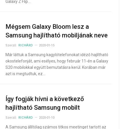
Galaxy Z Flip…
Mégsem Galaxy Bloom lesz a
Samsung hajlítható mobiljának neve
Szerző:
RICHÁRD
2020-01-15
Már láttuk a Samsung kagylótelefonokat idéző hajlítható
okostelefonját, ami esélyes, hogy február 11-én a Galaxy
S20 mobilokkal együtt bemutatásra kerül. Korában már
azt is megtudtuk, ez…
Így fogják hívni a következő
hajlítható Samsung mobilt
Szerző:
RICHÁRD
2020-01-10
A Samsung állítólag számos titkos meetinget tartott az