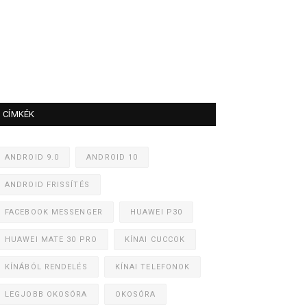
CÍMKÉK
ANDROID 9.0
ANDROID 10
ANDROID FRISSÍTÉS
FACEBOOK MESSENGER
HUAWEI P30
HUAWEI MATE 30 PRO
KÍNAI CUCCOK
KÍNÁBÓL RENDELÉS
KÍNAI TELEFONOK
LEGJOBB OKOSÓRA
OKOSÓRA