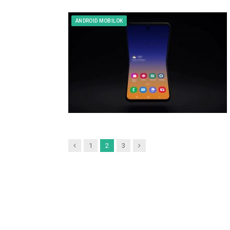
ANDROID MOBILOK
Previous
Next
1
2
3