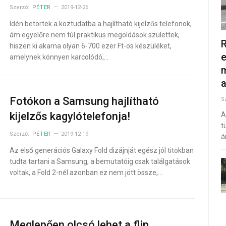
Szerző:
PÉTER
2019-12-26
Idén betörtek a köztudatba a hajlítható kijelzős telefonok,
ám egyelőre nem túl praktikus megoldások születtek,
R
hiszen ki akarna olyan 6-700 ezer Ft-os készüléket,
e
amelynek könnyen karcolódó,…
m
Fotókon a Samsung hajlítható
S
kijelzős kagylótelefonja!
A
t
Szerző:
PÉTER
2019-12-19
á
Az első generációs Galaxy Fold dizájnját egész jól titokban
tudta tartani a Samsung, a bemutatóig csak találgatások
voltak, a Fold 2-nél azonban ez nem jött össze,…
Meglepően olcsó lehet a flip