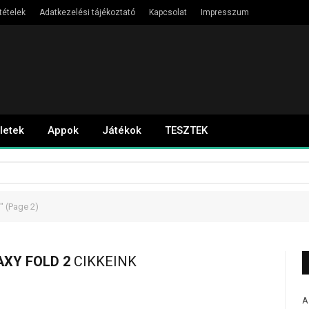
tételek
Adatkezelési tájékoztató
Kapcsolat
Impresszum
letek
Appok
Játékok
TESZTEK
"
(Page 2)
XY FOLD 2
CIKKEINK
A