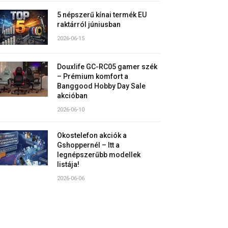
5 népszerű kínai termék EU
raktárról júniusban
2026-06-15
Douxlife GC-RC05 gamer szék
– Prémium komfort a
Banggood Hobby Day Sale
akcióban
2026-06-10
Okostelefon akciók a
Gshoppernél – Itt a
legnépszerűbb modellek
listája!
2026-06-06