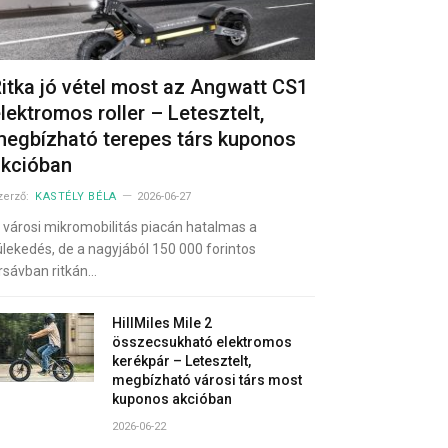
itka jó vétel most az Angwatt CS1
lektromos roller – Letesztelt,
egbízható terepes társ kuponos
akcióban
zerző:
KASTÉLY BÉLA
2026-06-27
 városi mikromobilitás piacán hatalmas a
ülekedés, de a nagyjából 150 000 forintos
rsávban ritkán…
HillMiles Mile 2
összecsukható elektromos
kerékpár – Letesztelt,
megbízható városi társ most
kuponos akcióban
2026-06-22