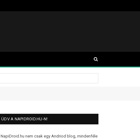
ÜDV A NAPIDROID.HU-N!
 NapiDroid.hu nem csak egy Andriod blog, mindenféle