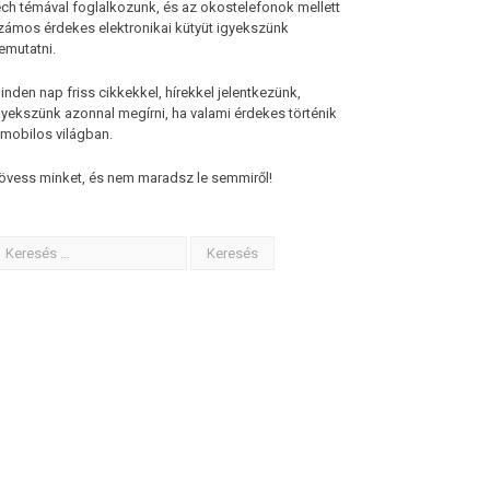
ech témával foglalkozunk, és az okostelefonok mellett
zámos érdekes elektronikai kütyüt igyekszünk
emutatni.
inden nap friss cikkekkel, hírekkel jelentkezünk,
gyekszünk azonnal megírni, ha valami érdekes történik
 mobilos világban.
övess minket, és nem maradsz le semmiről!