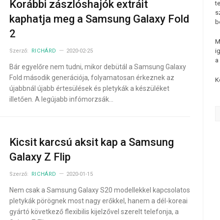
Korábbi zászlóshajók extráit
t
s
kaphatja meg a Samsung Galaxy Fold
b
2
M
i
Szerző:
RICHÁRD
2020-02-25
a
Bár egyelőre nem tudni, mikor debütál a Samsung Galaxy
Fold második generációja, folyamatosan érkeznek az
K
újabbnál újabb értesülések és pletykák a készüléket
illetően. A legújabb infómorzsák…
Kicsit karcsú aksit kap a Samsung
Galaxy Z Flip
Szerző:
RICHÁRD
2020-01-15
Nem csak a Samsung Galaxy S20 modellekkel kapcsolatos
pletykák pörögnek most nagy erőkkel, hanem a dél-koreai
gyártó következő flexibilis kijelzővel szerelt telefonja, a