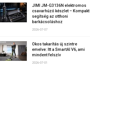
JIMI JM-G3136N elektromos
csavarhúzó készlet – Kompakt
segítség az otthoni
barkácsoláshoz
2026-07-07
Okos takarítás új szintre
emelve: Itt a SmartAI V6, ami
mindent felszív
2026-07-01