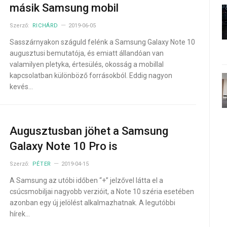
másik Samsung mobil
Szerző:
RICHÁRD
2019-06-05
Sasszárnyakon száguld felénk a Samsung Galaxy Note 10
augusztusi bemutatója, és emiatt állandóan van
valamilyen pletyka, értesülés, okosság a mobillal
kapcsolatban különböző forrásokból. Eddig nagyon
kevés…
Augusztusban jöhet a Samsung
Galaxy Note 10 Pro is
Szerző:
PÉTER
2019-04-15
A Samsung az utóbi időben “+” jelzővel látta el a
csúcsmobiljai nagyobb verzióit, a Note 10 széria esetében
azonban egy új jelölést alkalmazhatnak. A legutóbbi
hírek…