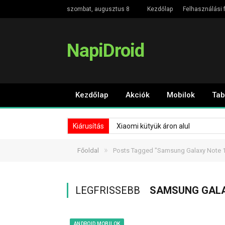
szombat, augusztus 8
Kezdőlap
Felhasználási f
NapiDroid
Kezdőlap
Akciók
Mobilok
Tab
Kiárusítás
Xiaomi kütyük áron alul
»
Főoldal
Posts Tagged "Samsung Galaxy Note 
LEGFRISSEBB
SAMSUNG GALA
ANDROID MOBILOK