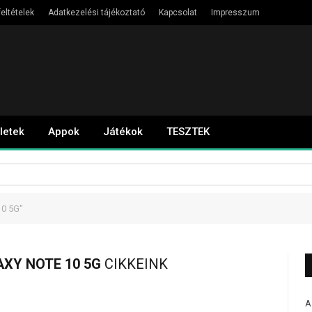
eltételek
Adatkezelési tájékoztató
Kapcsolat
Impresszum
letek
Appok
Játékok
TESZTEK
10 5G"
XY NOTE 10 5G
CIKKEINK
A