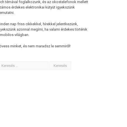
ech témával foglalkozunk, és az okostelefonok mellett
zámos érdekes elektronikai kütyüt igyekszünk
emutatni.
inden nap friss cikkekkel, hírekkel jelentkezünk,
gyekszünk azonnal megírni, ha valami érdekes történik
 mobilos világban.
övess minket, és nem maradsz le semmiről!