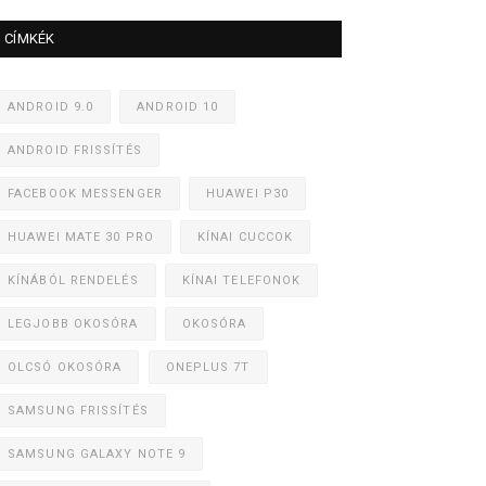
CÍMKÉK
ANDROID 9.0
ANDROID 10
ANDROID FRISSÍTÉS
FACEBOOK MESSENGER
HUAWEI P30
HUAWEI MATE 30 PRO
KÍNAI CUCCOK
KÍNÁBÓL RENDELÉS
KÍNAI TELEFONOK
LEGJOBB OKOSÓRA
OKOSÓRA
OLCSÓ OKOSÓRA
ONEPLUS 7T
SAMSUNG FRISSÍTÉS
SAMSUNG GALAXY NOTE 9