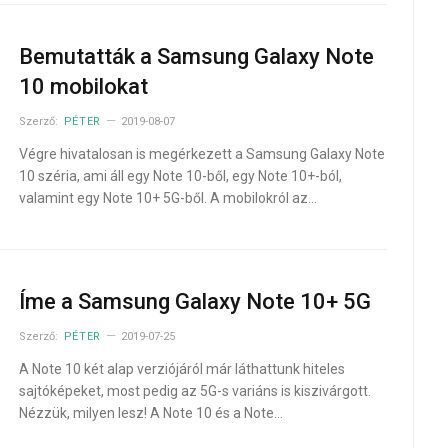
Bemutatták a Samsung Galaxy Note
10 mobilokat
Szerző:
PÉTER
2019-08-07
Végre hivatalosan is megérkezett a Samsung Galaxy Note
10 széria, ami áll egy Note 10-ből, egy Note 10+-ból,
valamint egy Note 10+ 5G-ből. A mobilokról az…
Íme a Samsung Galaxy Note 10+ 5G
Szerző:
PÉTER
2019-07-25
A Note 10 két alap verziójáról már láthattunk hiteles
sajtóképeket, most pedig az 5G-s variáns is kiszivárgott.
Nézzük, milyen lesz! A Note 10 és a Note…