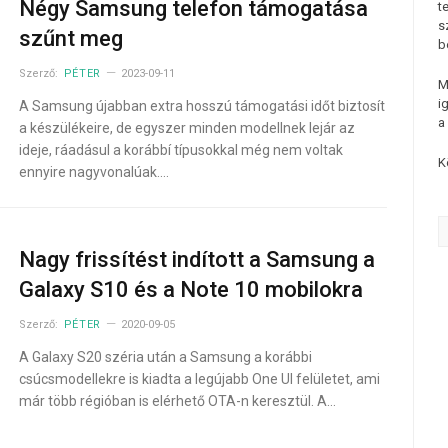
Négy Samsung telefon támogatása
t
s
szűnt meg
b
Szerző:
PÉTER
2023-09-11
M
i
A Samsung újabban extra hosszú támogatási időt biztosít
a
a készülékeire, de egyszer minden modellnek lejár az
ideje, ráadásul a korábbí típusokkal még nem voltak
K
ennyire nagyvonalúak.…
Nagy frissítést indított a Samsung a
Galaxy S10 és a Note 10 mobilokra
Szerző:
PÉTER
2020-09-05
A Galaxy S20 széria után a Samsung a korábbi
csúcsmodellekre is kiadta a legújabb One UI felületet, ami
már több régióban is elérhető OTA-n keresztül. A…