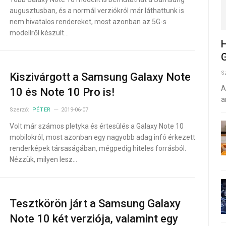
augusztusban, és a normál verziókról már láthattunk is
nem hivatalos rendereket, most azonban az 5G-s
modellről készült…
H
G
S
Kiszivárgott a Samsung Galaxy Note
A
10 és Note 10 Pro is!
a
Szerző:
PÉTER
2019-06-07
Volt már számos pletyka és értesülés a Galaxy Note 10
mobilokról, most azonban egy nagyobb adag infó érkezett
renderképek társaságában, mégpedig hiteles forrásból.
Nézzük, milyen lesz…
Tesztkörön járt a Samsung Galaxy
Note 10 két verziója, valamint egy