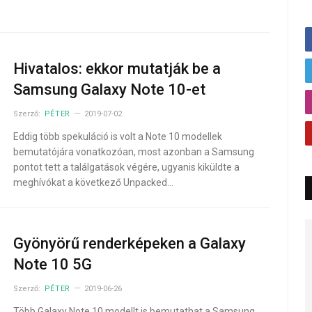
Hivatalos: ekkor mutatják be a
Samsung Galaxy Note 10-et
Szerző:
PÉTER
2019-07-02
Eddig több spekuláció is volt a Note 10 modellek
bemutatójára vonatkozóan, most azonban a Samsung
pontot tett a találgatások végére, ugyanis kiküldte a
meghívókat a következő Unpacked…
Gyönyörű renderképeken a Galaxy
Note 10 5G
Szerző:
PÉTER
2019-06-26
Több Galaxy Note 10 modellt is bemutathat a Samsung