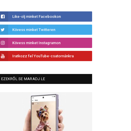
Like-olj minket Facebookon
Kövess minket Twitteren
Kövess minket Instagramon
Iratkozz fel YouTube-csatornánkra
EZEKRŐL SE MARADJ LE