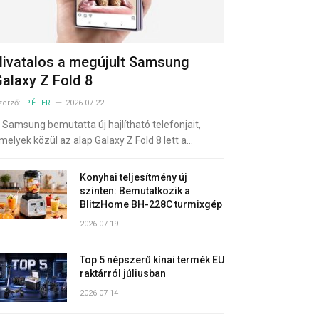
ivatalos a megújult Samsung
alaxy Z Fold 8
zerző:
PÉTER
2026-07-22
 Samsung bemutatta új hajlítható telefonjait,
melyek közül az alap Galaxy Z Fold 8 lett a…
Konyhai teljesítmény új
szinten: Bemutatkozik a
BlitzHome BH-228C turmixgép
2026-07-19
Top 5 népszerű kínai termék EU
raktárról júliusban
2026-07-14