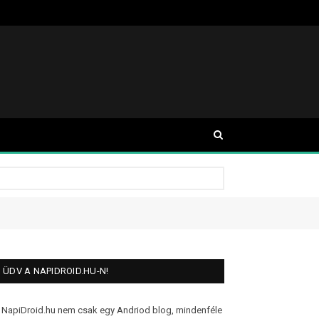
ÜDV A NAPIDROID.HU-N!
 NapiDroid.hu nem csak egy Andriod blog, mindenféle