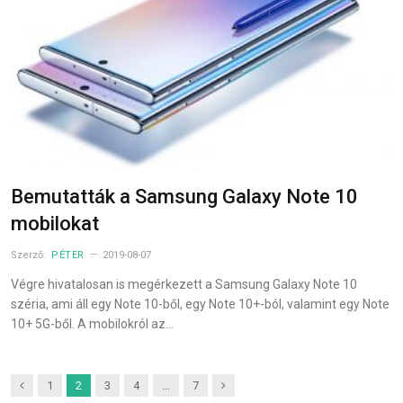
Bemutatták a Samsung Galaxy Note 10
mobilokat
Szerző:
PÉTER
2019-08-07
Végre hivatalosan is megérkezett a Samsung Galaxy Note 10
széria, ami áll egy Note 10-ből, egy Note 10+-ból, valamint egy Note
10+ 5G-ből. A mobilokról az…
Previous
Next
1
2
3
4
…
7