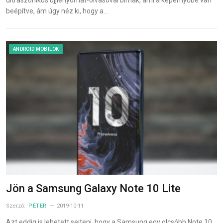
ultraszónikus ujjlenyomat-olvasóval bírnak, ami a képernyőbe van
beépítve, ám úgy néz ki, hogy a…
ANDROID MOBILOK
Jön a Samsung Galaxy Note 10 Lite
Szerző:
PÉTER
2019-10-11
Azt eddig is lehetett sejteni, hogy a Samsung egy olcsóbb Note 10