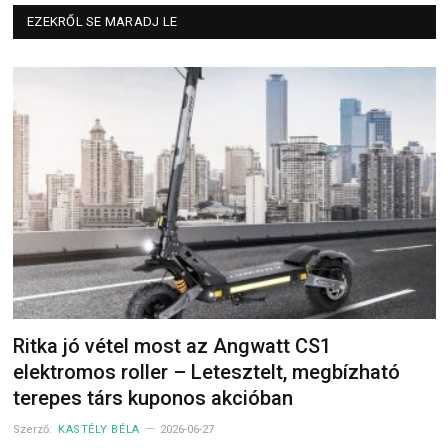
EZEKRŐL SE MARADJ LE
Ritka jó vétel most az Angwatt CS1
elektromos roller – Letesztelt, megbízható
terepes társ kuponos akcióban
Szerző:
KASTÉLY BÉLA
2026-06-27