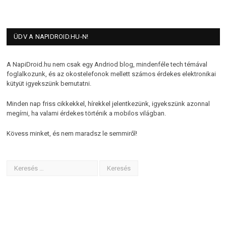
ÜDV A NAPIDROID.HU-N!
A NapiDroid.hu nem csak egy Andriod blog, mindenféle tech témával
foglalkozunk, és az okostelefonok mellett számos érdekes elektronikai
kütyüt igyekszünk bemutatni.
Minden nap friss cikkekkel, hírekkel jelentkezünk, igyekszünk azonnal
megírni, ha valami érdekes történik a mobilos világban.
Kövess minket, és nem maradsz le semmiről!