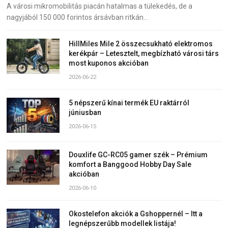
A városi mikromobilitás piacán hatalmas a tülekedés, de a
nagyjából 150 000 forintos ársávban ritkán…
HillMiles Mile 2 összecsukható elektromos
kerékpár – Letesztelt, megbízható városi társ
most kuponos akcióban
2026-06-22
5 népszerű kínai termék EU raktárról
júniusban
2026-06-15
Douxlife GC-RC05 gamer szék – Prémium
komfort a Banggood Hobby Day Sale
akcióban
2026-06-10
Okostelefon akciók a Gshoppernél – Itt a
legnépszerűbb modellek listája!