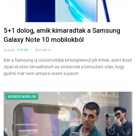
5+1 dolog, amik kimaradtak a Samsung
Galaxy Note 10 mobilokból
Szerző:
PÉTER
2019-08-12
Bár a Samsung új csúcsmobiljai kétségtelenül jók lettek, azért kicsit
olyan érzése támadhatott az embernek a bemutató után, hogy
gyártó már nem annyira vezeti a piacot…
ANDROID MOBILOK