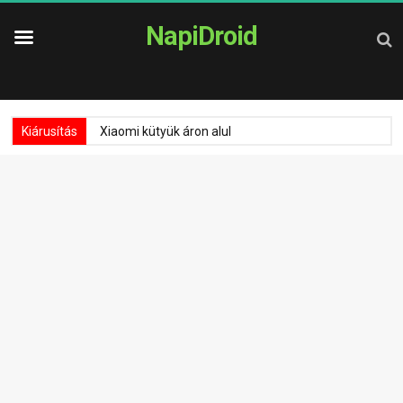
NapiDroid
Kiárusítás
Xiaomi kütyük áron alul