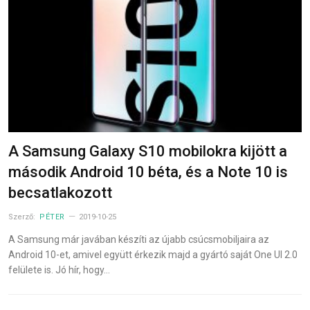
A Samsung Galaxy S10 mobilokra kijött a
második Android 10 béta, és a Note 10 is
becsatlakozott
Szerző:
PÉTER
2019-10-25
A Samsung már javában készíti az újabb csúcsmobiljaira az
Android 10-et, amivel együtt érkezik majd a gyártó saját One UI 2.0
felülete is. Jó hír, hogy…