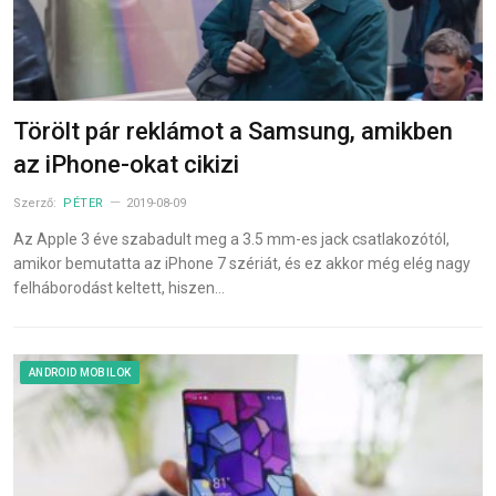
Törölt pár reklámot a Samsung, amikben
az iPhone-okat cikizi
Szerző:
PÉTER
2019-08-09
Az Apple 3 éve szabadult meg a 3.5 mm-es jack csatlakozótól,
amikor bemutatta az iPhone 7 szériát, és ez akkor még elég nagy
felháborodást keltett, hiszen…
ANDROID MOBILOK