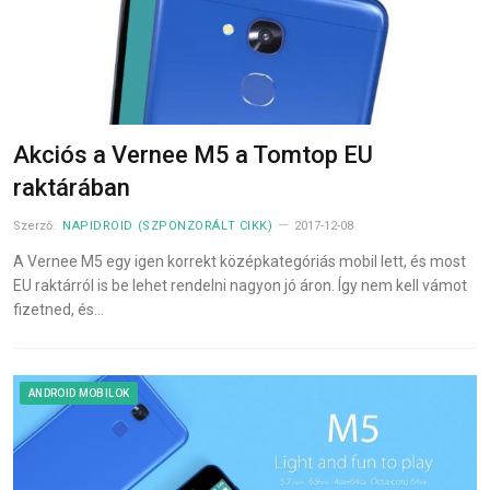
Akciós a Vernee M5 a Tomtop EU
raktárában
Szerző:
NAPIDROID (SZPONZORÁLT CIKK)
2017-12-08
A Vernee M5 egy igen korrekt középkategóriás mobil lett, és most
EU raktárról is be lehet rendelni nagyon jó áron. Így nem kell vámot
fizetned, és…
ANDROID MOBILOK