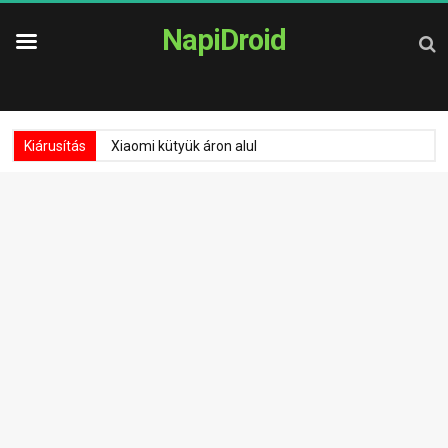
NapiDroid
Kiárusítás
Xiaomi kütyük áron alul