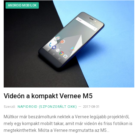
ANDROID MOBILOK
Videón a kompakt Vernee M5
Szerző:
NAPIDROID (SZPONZORÁLT CIKK)
2017-08-31
Múltkor már beszámoltunk nektek a Vernee legújabb projektéről,
mely egy kompakt mobilt takar, amit már videón és friss fotókon is
megtekinthettek. Mióta a Vernee megmutatta az M5…