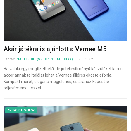
Akár játékra is ajánlott a Vernee M5
Szerző:
NAPIDROID (SZPONZORÁLT CIKK)
2017-09-23
Ha valaki egy megfizethető, de jó teljesítményű készüléket keres,
akkor annak telitalálat lehet a Vernee filléres okostelefonja.
Kompakt méret, elegáns megjelenés, és árához képest jó
teljesítmény – ezzel…
ANDROID MOBILOK