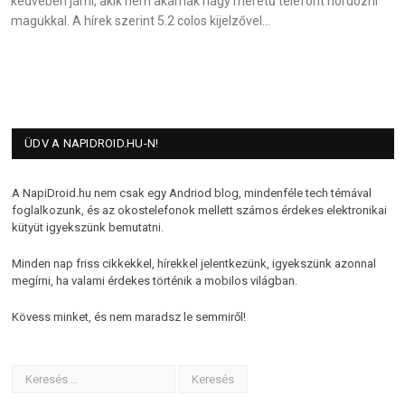
kedvében járni, akik nem akarnak nagy méretű telefont hordozni
magukkal. A hírek szerint 5.2 colos kijelzővel…
ÜDV A NAPIDROID.HU-N!
A NapiDroid.hu nem csak egy Andriod blog, mindenféle tech témával
foglalkozunk, és az okostelefonok mellett számos érdekes elektronikai
kütyüt igyekszünk bemutatni.
Minden nap friss cikkekkel, hírekkel jelentkezünk, igyekszünk azonnal
megírni, ha valami érdekes történik a mobilos világban.
Kövess minket, és nem maradsz le semmiről!