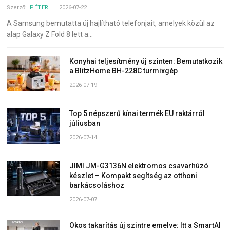
Szerző:
PÉTER
2026-07-22
A Samsung bemutatta új hajlítható telefonjait, amelyek közül az
alap Galaxy Z Fold 8 lett a…
Konyhai teljesítmény új szinten: Bemutatkozik
a BlitzHome BH-228C turmixgép
2026-07-19
Top 5 népszerű kínai termék EU raktárról
júliusban
2026-07-14
JIMI JM-G3136N elektromos csavarhúzó
készlet – Kompakt segítség az otthoni
barkácsoláshoz
2026-07-07
Okos takarítás új szintre emelve: Itt a SmartAI