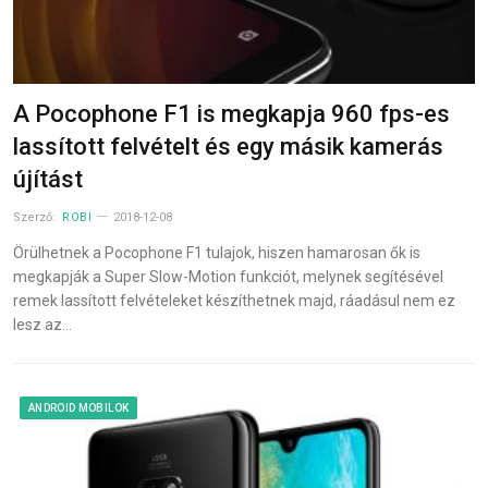
A Pocophone F1 is megkapja 960 fps-es
lassított felvételt és egy másik kamerás
újítást
Szerző:
ROBI
2018-12-08
Örülhetnek a Pocophone F1 tulajok, hiszen hamarosan ők is
megkapják a Super Slow-Motion funkciót, melynek segítésével
remek lassított felvételeket készíthetnek majd, ráadásul nem ez
lesz az…
ANDROID MOBILOK