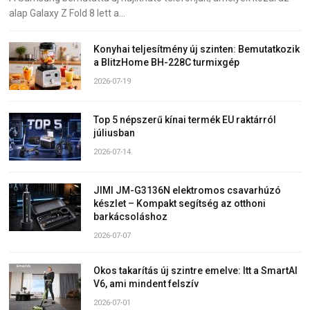
alap Galaxy Z Fold 8 lett a…
Konyhai teljesítmény új szinten: Bemutatkozik
a BlitzHome BH-228C turmixgép
2026-07-19
Top 5 népszerű kínai termék EU raktárról
júliusban
2026-07-14
JIMI JM-G3136N elektromos csavarhúzó
készlet – Kompakt segítség az otthoni
barkácsoláshoz
2026-07-07
Okos takarítás új szintre emelve: Itt a SmartAI
V6, ami mindent felszív
2026-07-01