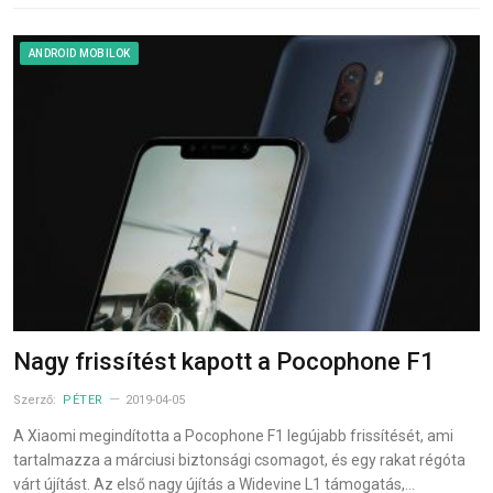
ANDROID MOBILOK
Nagy frissítést kapott a Pocophone F1
Szerző:
PÉTER
2019-04-05
A Xiaomi megindította a Pocophone F1 legújabb frissítését, ami
tartalmazza a márciusi biztonsági csomagot, és egy rakat régóta
várt újítást. Az első nagy újítás a Widevine L1 támogatás,…