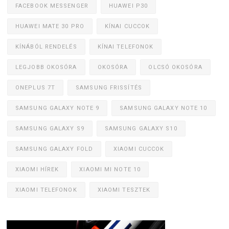
FACEBOOK MESSENGER
HUAWEI P30
HUAWEI MATE 30 PRO
KÍNAI CUCCOK
KÍNÁBÓL RENDELÉS
KÍNAI TELEFONOK
LEGJOBB OKOSÓRA
OKOSÓRA
OLCSÓ OKOSÓRA
ONEPLUS 7T
SAMSUNG FRISSÍTÉS
SAMSUNG GALAXY NOTE 9
SAMSUNG GALAXY NOTE 10
SAMSUNG GALAXY S9
SAMSUNG GALAXY S10
SAMSUNG GALAXY FOLD
XIAOMI CUCCOK
XIAOMI HÍREK
XIAOMI MI NOTE 10
XIAOMI TELEFONOK
XIAOMI TESZTEK