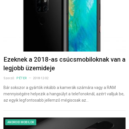
Ezeknek a 2018-as csúcsmobiloknak van a
legjobb üzemideje
Szerző:
PÉTER
2018-12-02
Bár sokszor a gyártók inkább a kamerák számára vagy a RAM
mennyiségére helyezik a hangsúlyt a telefonoknál, azért valljuk be,
az egyik legfontosabb jellemző mégiscsak az…
ANDROID MOBILOK