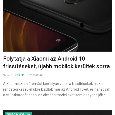
Folytatja a Xiaomi az Android 10
frissítéseket, újabb mobilok kerültek sorra
Szerző:
PÉTER
2020-03-08
A Xiaomi szemlátomást komolyan veszi a frissítéseket, hiszen
rengeteg készülékükre kiadták már az Android 10-et, és nem csak
a csúcskategóriában, az olcsóbb modelleket sem hanyagolják el.…
ANDROID MOBILOK