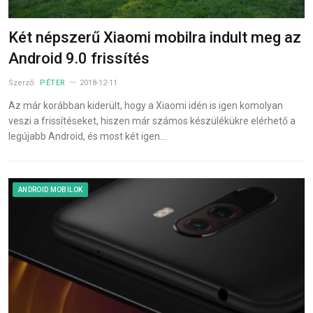
Két népszerű Xiaomi mobilra indult meg az
Android 9.0 frissítés
Szerző:
PÉTER
2018-12-11
Az már korábban kiderült, hogy a Xiaomi idén is igen komolyan
veszi a frissítéseket, hiszen már számos készülékükre elérhető a
legújabb Android, és most két igen…
ANDROID MOBILOK