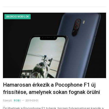
ANDROID MOBILOK
Hamarosan érkezik a Pocophone F1 új
frissítése, amelynek sokan fognak örülni
Szerző:
ROBI
2019-03-01
Örülhetnek a Pocophone F1 tulajok, hiszen folyamatosan kapják a