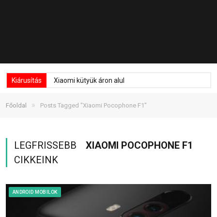
Kiárusítás
Xiaomi kütyük áron alul
»
Főoldal
Posts Tagged "Xiaomi Pocophone F1"
LEGFRISSEBB
XIAOMI POCOPHONE F1
CIKKEINK
ANDROID MOBILOK