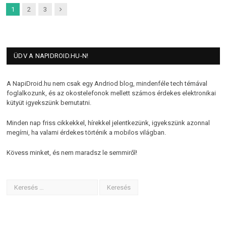
Next
1
2
3
ÜDV A NAPIDROID.HU-N!
A NapiDroid.hu nem csak egy Andriod blog, mindenféle tech témával
foglalkozunk, és az okostelefonok mellett számos érdekes elektronikai
kütyüt igyekszünk bemutatni.
Minden nap friss cikkekkel, hírekkel jelentkezünk, igyekszünk azonnal
megírni, ha valami érdekes történik a mobilos világban.
Kövess minket, és nem maradsz le semmiről!