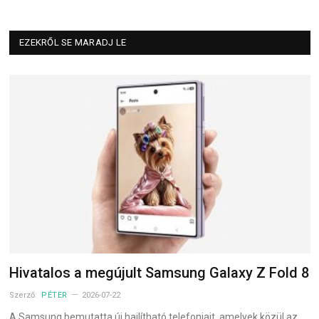
EZEKRŐL SE MARADJ LE
Hivatalos a megújult Samsung Galaxy Z Fold 8
Szerző:
PÉTER
2026-07-22
A Samsung bemutatta új hajlítható telefonjait, amelyek közül az