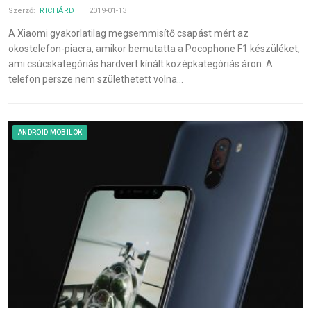
Szerző:
RICHÁRD
2019-01-13
A Xiaomi gyakorlatilag megsemmisítő csapást mért az
okostelefon-piacra, amikor bemutatta a Pocophone F1 készüléket,
ami csúcskategóriás hardvert kínált középkategóriás áron. A
telefon persze nem születhetett volna…
ANDROID MOBILOK