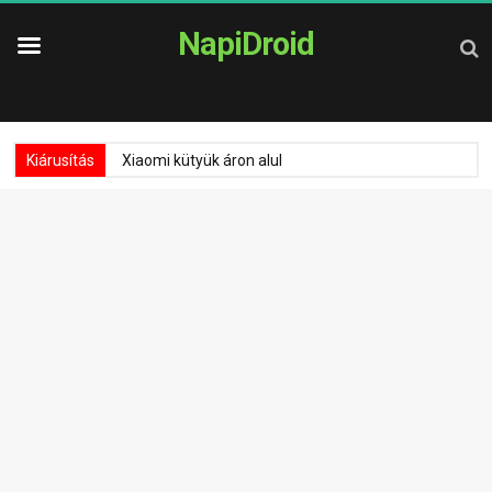
NapiDroid
Kiárusítás
Xiaomi kütyük áron alul