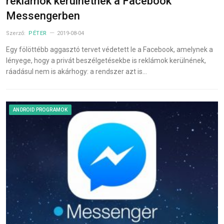
reklámok kerülhetnek a Facebook
Messengerben
Szerző:
PÉTER
2019-08-04
Egy fölöttébb aggasztó tervet védetett le a Facebook, amelynek a
lényege, hogy a privát beszélgetésekbe is reklámok kerülnének,
ráadásul nem is akárhogy: a rendszer azt is…
ANDROID PROGRAMOK