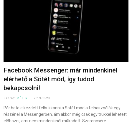
Facebook Messenger: már mindenkinél
elérhető a Sötét mód, így tudod
bekapcsolni!
Szerző:
PÉTER
2019-03-29
Pár hete elkezdett felbukkanni a Sötét mód a felhasználók egy
részénél a Messengerben, ám akkor még csak egy trükkel lehetett
előhozni, ami nem mindenkinél működött. Szerencsére…