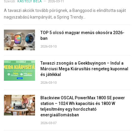
Szerző:
KASTÉLY BÉLA
2026-03-11
A tavaszi akciók tovább pörögnek, a Banggood is elindította saját
nagyszabású kampányát, a Spring Trendy…
TOP 5 olcsó magyar menüs okosóra 2026-
ban
2026-03-10
Tavaszi zsongás a Geekbuyingon – Indul a
Márciusi Mega Kiárusítás rengeteg kuponnal
és játékkal
2026-03-10
Blackview OSCAL PowerMax 1800 SE power
station – 1024 Wh kapacitás és 1800 W
teljesítmény egy hordozható
energiaállomásban
2026-03-07