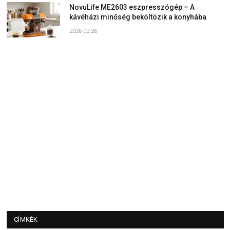
NovuLife ME2603 eszpresszógép – A
kávéházi minőség beköltözik a konyhába
2026-02-26
CÍMKÉK