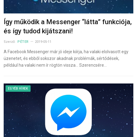
Így működik a Messenger “látta” funkciója,
és így tudod kijátszani!
Szerző:
PÉTER
2019-05-11
A Facebook Messenger már jó ideje kiírja, ha valaki elolvasott egy
üzenetet, és ebből sokszor akadnak problémák, sértődések,
például ha valaki nem ír rögtön vissza… Szerencsére…
EGYÉB HÍREK