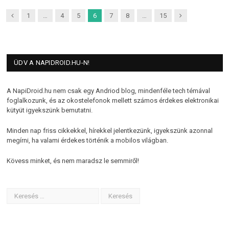
Previous
Next
1
…
4
5
6
7
8
…
15
ÜDV A NAPIDROID.HU-N!
A NapiDroid.hu nem csak egy Andriod blog, mindenféle tech témával
foglalkozunk, és az okostelefonok mellett számos érdekes elektronikai
kütyüt igyekszünk bemutatni.
Minden nap friss cikkekkel, hírekkel jelentkezünk, igyekszünk azonnal
megírni, ha valami érdekes történik a mobilos világban.
Kövess minket, és nem maradsz le semmiről!