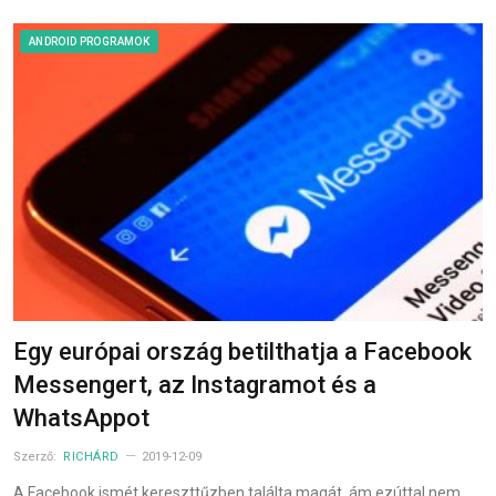
ANDROID PROGRAMOK
Egy európai ország betilthatja a Facebook
Messengert, az Instagramot és a
WhatsAppot
Szerző:
RICHÁRD
2019-12-09
A Facebook ismét kereszttűzben találta magát, ám ezúttal nem