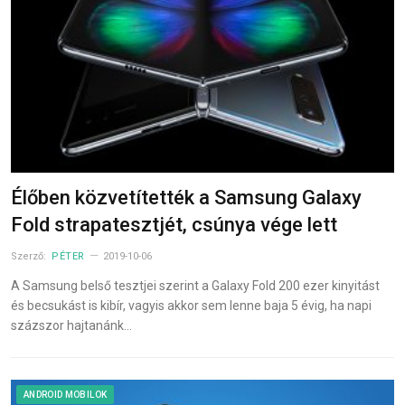
Élőben közvetítették a Samsung Galaxy
Fold strapatesztjét, csúnya vége lett
Szerző:
PÉTER
2019-10-06
A Samsung belső tesztjei szerint a Galaxy Fold 200 ezer kinyitást
és becsukást is kibír, vagyis akkor sem lenne baja 5 évig, ha napi
százszor hajtanánk…
ANDROID MOBILOK