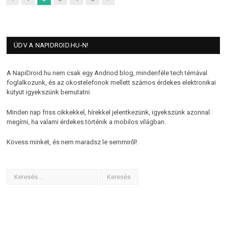
ÜDV A NAPIDROID.HU-N!
A NapiDroid.hu nem csak egy Andriod blog, mindenféle tech témával
foglalkozunk, és az okostelefonok mellett számos érdekes elektronikai
kütyüt igyekszünk bemutatni.
Minden nap friss cikkekkel, hírekkel jelentkezünk, igyekszünk azonnal
megírni, ha valami érdekes történik a mobilos világban.
Kövess minket, és nem maradsz le semmiről!