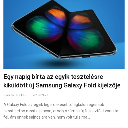
Egy napig bírta az egyik tesztelésre
kiküldött új Samsung Galaxy Fold kijelzője
Szerző:
PÉTER
2019-09-27
A Galaxy Fold az egyik legérdekesebb, legkülönlegesebb
okostelefon most a piacon, amely számos új fejlesztést vonultat
fel, ám ennek sajnos ára van, nem volt túl sima…