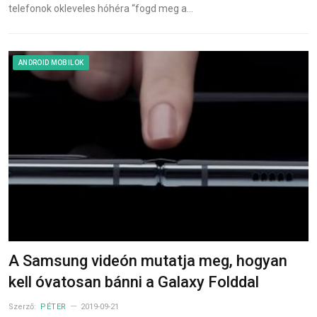
telefonok okleveles hóhéra “fogd meg a…
ANDROID MOBILOK
A Samsung videón mutatja meg, hogyan
kell óvatosan bánni a Galaxy Folddal
Szerző:
PÉTER
2019-09-21