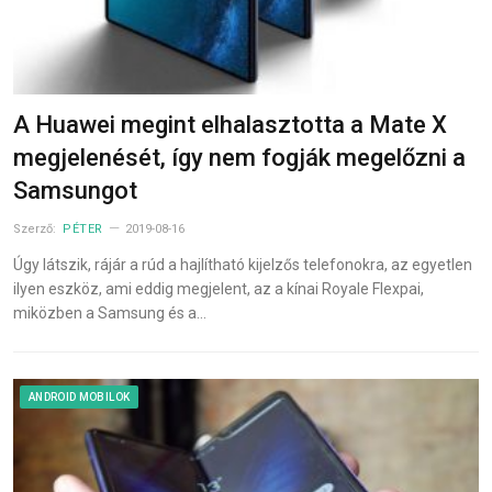
A Huawei megint elhalasztotta a Mate X
megjelenését, így nem fogják megelőzni a
Samsungot
Szerző:
PÉTER
2019-08-16
Úgy látszik, rájár a rúd a hajlítható kijelzős telefonokra, az egyetlen
ilyen eszköz, ami eddig megjelent, az a kínai Royale Flexpai,
miközben a Samsung és a…
ANDROID MOBILOK