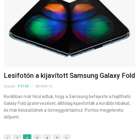
Lesifotón a kijavított Samsung Galaxy Fold
Szerző:
PÉTER
2019-07-13
Korábban már hírül adtuk, hogy a Samsung befejezte a hajlítható
Galaxy Fold újratervezését, állítólag kijavították a korábbi hibákat,
és már készülődnek a tömeggyártáshoz. Pontos megjelenési
időpont…
Previous
Next
1
2
3
4
5