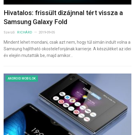
Hivatalos: frissült dizájnnal tért vissza a
Samsung Galaxy Fold
Szerző:
RICHÁRD
2019-09-05
Mindent lehet mondani, csak azt nem, hogy túl simán indult volna a
Samsung hajlítható okostelefonjának karrierje. A készüléket az idei
év elején mutatták be, majd amikor…
ANDROID MOBILOK