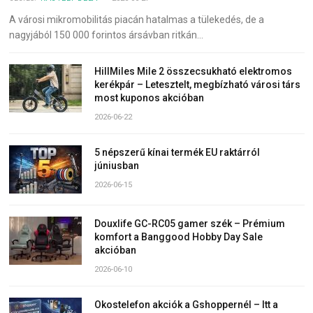
A városi mikromobilitás piacán hatalmas a tülekedés, de a
nagyjából 150 000 forintos ársávban ritkán…
HillMiles Mile 2 összecsukható elektromos
kerékpár – Letesztelt, megbízható városi társ
most kuponos akcióban
2026-06-22
5 népszerű kínai termék EU raktárról
júniusban
2026-06-15
Douxlife GC-RC05 gamer szék – Prémium
komfort a Banggood Hobby Day Sale
akcióban
2026-06-10
Okostelefon akciók a Gshoppernél – Itt a