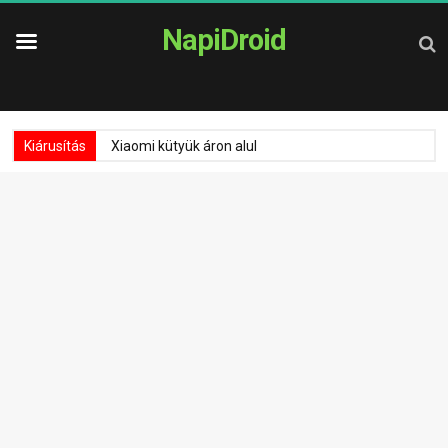
NapiDroid
Kiárusítás
Xiaomi kütyük áron alul