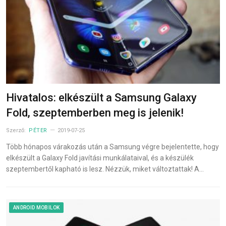
Hivatalos: elkészült a Samsung Galaxy
Fold, szeptemberben meg is jelenik!
Szerző:
PÉTER
2019-07-25
Több hónapos várakozás után a Samsung végre bejelentette, hogy
elkészült a Galaxy Fold javítási munkálataival, és a készülék
szeptembertől kapható is lesz. Nézzük, miket változtattak! A…
ANDROID MOBILOK