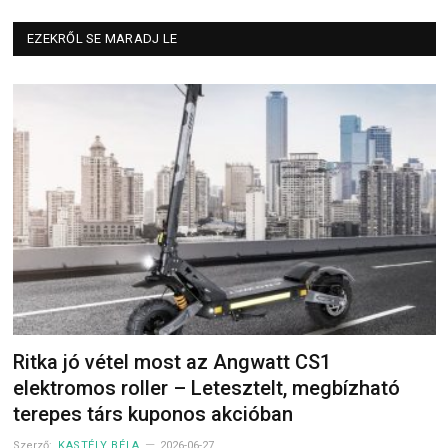
EZEKRŐL SE MARADJ LE
Ritka jó vétel most az Angwatt CS1
elektromos roller – Letesztelt, megbízható
terepes társ kuponos akcióban
Szerző:
KASTÉLY BÉLA
2026-06-27