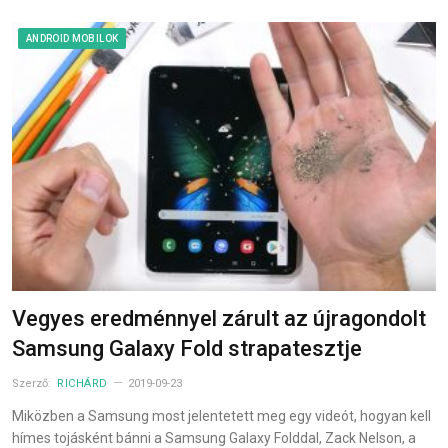
ANDROID MOBILOK
Vegyes eredménnyel zárult az újragondolt
Samsung Galaxy Fold strapatesztje
Szerző:
RICHÁRD
2019-09-23
Miközben a Samsung most jelentetett meg egy videót, hogyan kell
hímes tojásként bánni a Samsung Galaxy Folddal, Zack Nelson, a